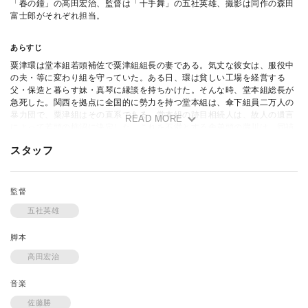
「春の鐘」の高田宏治、監督は「十手舞」の五社英雄、撮影は同作の森田
富士郎がそれぞれ担当。
あらすじ
粟津環は堂本組若頭補佐で粟津組組長の妻である。気丈な彼女は、服役中
の夫・等に変わり組を守っていた。ある日、環は貧しい工場を経営する
父・保造と暮らす妹・真琴に縁談を持ちかけた。そんな時、堂本組総長が
急死した。関西を拠点に全国的に勢力を持つ堂本組は、傘下組員二万人の
暴力団で、粟津組はその直系である。堂本組の跡目相続人は、故人の遺言
READ MORE
によって若頭の柿沼に決定した。これを不満とする舎弟頭の蔵川は、同補
佐の小磯らを引き連れて朋竜会を結成した。環はあくまで堂本に忠誠を尽
スタッフ
し、小磯の誘いを拒否する。小磯は傘下系列の名古屋の杉田組組長の杉田
に柿沼暗殺の指揮を命じた。一方、アルバイト先のスナックで杉田にしつ
こく言い寄られていた真琴は、バカンスを楽しむグァム島で偶然、彼と再
会。コテージで力ずくで抱かれた。杉田は兄弟分の川瀬組組長・川瀬と共
監督
に柿沼暗殺のための拳銃の試射に来ていたのだ。帰国した真琴は、環に縁
五社英雄
談を断りやくざと関係したことを告げた。ある日、柿沼が射殺された。す
ぐに、愛知県常滑市の暴力団員・川瀬が自首して出た。ＴＶでそれを知っ
脚本
た真琴は常滑へ向かう。杉田と真琴は、子分に囲まれながら結婚式を挙げ
る。だが、杉田は突然踏み込んで来た刑事たちに逮捕された。真琴のもと
高田宏治
に、杉田が柿沼を射止めた拳銃が残された。ある夜、粟津組系組長の妻た
ちが集まる“懲役やもめの会”で、環が小磯系組員の襲撃を受けた。このま
音楽
ま抗争を続ければ、双方の組織が壊滅しかねないと案じた堂本の妻、絹江
は関東から手打ちの仲介を頼むと環に告げる。環は小磯の妻、泰子の手を
佐藤勝