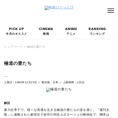
本サイトにはPRを含みます。なお、掲載されている広告の概要や評価等は事実に反し
て優遇されることはありません。
PICK UP
CINEMA
ANIME
RANKING
今月のオススメ
映画
アニメ
ランキング
トップページ
極道の妻たち
極道の妻たち
----
上映日：1986年11月15日 ／ 製作国：日本 ／ 上映時間：120分
解説
暴力抗争下で、様々な境遇を生きる極道の妻たちの姿を描く。『週刊文
春』に連載された家田荘子原作の同名ルポタージュの映画化で、脚本は