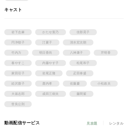
借りて小磯と会い、戦争終結を話し合った。一方、保釈となった杉田は、
朋竜会解散の真偽を確めに大阪へ。家族と海水浴を楽しむ小磯の前で、自
キャスト
分の腹をドスで突き刺した。服役中の粟津が堂本の三代目に決定。大阪に
戻った真琴は父親の死を知る。真琴は環のもとで暮らし始めたが、ある
朝、見張りの清野伴司と出かけた際、杉田の子分、花田太市と再会した。
杉田のもとへ行くという真琴を環は止める。激しい喧嘩の後、「今日限
岩下志麻
かたせ梨乃
佳那晃子
り、わてらは姉妹でない」と環は妹を送りだした。杉田と真琴の久方ぶり
の逢瀬の際中、伴司が飛び込んで来て杉田を刺殺した。そして粟津の保釈
円浄順子
汀夏子
清水宏次朗
の日、環や組員が見守るなか、粟津は太市によって殺された。
竹内力
明日香尚
八神康子
芹明香
春やすこ
内藤やす子
松尾和子
家田荘子
岩尾正隆
疋田泰盛
絵沢萠子
鹿内孝
佐藤慶
小松政夫
大坂志郎
成田三樹夫
藤間紫
世良公則
動画配信サービス
見放題
レンタル