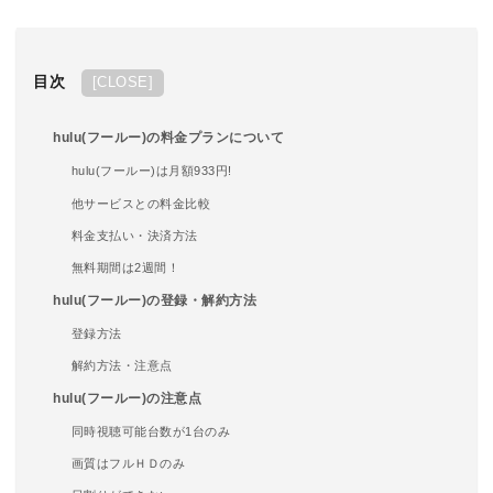
目次
[
CLOSE
]
hulu(フールー)の料金プランについて
hulu(フールー)は月額933円!
他サービスとの料金比較
料金支払い・決済方法
無料期間は2週間！
hulu(フールー)の登録・解約方法
登録方法
解約方法・注意点
hulu(フールー)の注意点
同時視聴可能台数が1台のみ
画質はフルＨＤのみ