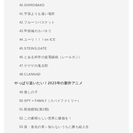
40.SHIROBAKO
41.宇宙よりも遠い場所
42.フルーツバスケット
43.甲鉄城のカバネリ
44.ユーリ！！！on ICE
45.STEINS;GATE
46.とある科学の超電磁砲（レールガン）
47.ゲゲゲの鬼太郎
48.CLANNAD
やっぱり追いたい！2023年の新作アニメ
49.推しの子
50.SPY × FAMILY（スパイファミリー）
51.呪術廻戦(第2期)
52.この素晴らしい世界に爆焔を！
53.真・進化の実～知らないうちに勝ち組人生