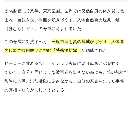
太陽暦佰九拾八年、東京皇国。世界では突然自身の体が炎に包
まれ、自我を失い周囲を焼き尽くす、人体自然発火現象「焔
（ほむら）ビト」の脅威に苛まれていた。
この脅威に対抗すべく、
一般市民を炎の脅威から守り、人体発
火現象の原因解明に挑む
「特殊消防隊」
が結成された。
ヒーローに憧れる少年・シンラは火事により母親と弟を亡くし
ていた。自分と同じような被害者を出さない為にも、第8特殊消
防隊に入隊。消防活動に励みながら、自分の家族を失った事件
の真相を明らかにしようとするー。