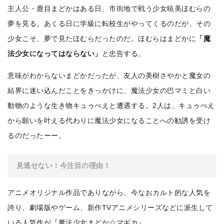
主人公・鹿目まどかはある日、市街地で戦う少女暁美ほむらの
夢を見る。あくる日に学級に転校生がやってくるのだが、その
少女こそ、夢で見たほむらだったのだ。ほむらはまどかに
「魔
法少女になってはならない」
と忠告する。
意味がわからないまどかだったが、友人の美樹さやかと魔女の
結界に迷い込んだことをきっかけに、魔法少女の巴マミと白い
動物のような生き物キュゥべえと遭遇する。2人は、キュゥべえ
から願いを叶える代わりに魔法少女になることへの勧誘を受け
るのだったーー。
見逃せない！今注目の理由！
アニメオリジナル作品でありながら、今なおカルト的な人気を
誇り、劇場版やゲーム、新作TVアニメシリーズなどに派生して
いる人気作が『魔法少女まどか☆マギカ』。