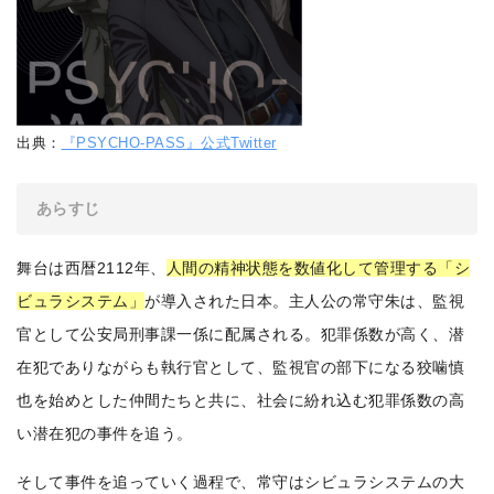
出典：
『PSYCHO-PASS』公式Twitter
あらすじ
舞台は西暦2112年、
人間の精神状態を数値化して管理する「シ
ビュラシステム」
が導入された日本。主人公の常守朱は、監視
官として公安局刑事課一係に配属される。犯罪係数が高く、潜
在犯でありながらも執行官として、監視官の部下になる狡噛慎
也を始めとした仲間たちと共に、社会に紛れ込む犯罪係数の高
い潜在犯の事件を追う。
そして事件を追っていく過程で、常守はシビュラシステムの大