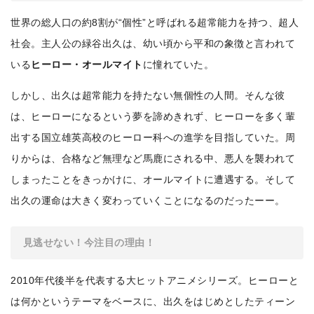
世界の総人口の約8割が“個性”と呼ばれる超常能力を持つ、超人
社会。主人公の緑谷出久は、幼い頃から平和の象徴と言われて
いる
ヒーロー・オールマイト
に憧れていた。
しかし、出久は超常能力を持たない無個性の人間。そんな彼
は、ヒーローになるという夢を諦めきれず、ヒーローを多く輩
出する国立雄英高校のヒーロー科への進学を目指していた。周
りからは、合格など無理など馬鹿にされる中、悪人を襲われて
しまったことをきっかけに、オールマイトに遭遇する。そして
出久の運命は大きく変わっていくことになるのだったーー。
見逃せない！今注目の理由！
2010年代後半を代表する大ヒットアニメシリーズ。ヒーローと
は何かというテーマをベースに、出久をはじめとしたティーン