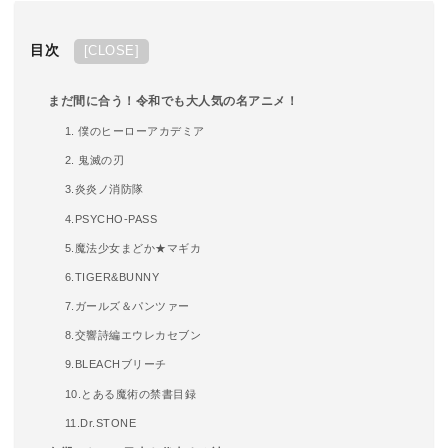
目次
[
CLOSE
]
まだ間に合う！令和でも大人気の名アニメ！
1. 僕のヒーローアカデミア
2. 鬼滅の刃
3.炎炎ノ消防隊
4.PSYCHO-PASS
5.魔法少女まどか★マギカ
6.TIGER&BUNNY
7.ガールズ＆パンツァー
8.交響詩編エウレカセブン
9.BLEACHブリーチ
10.とある魔術の禁書目録
11.Dr.STONE