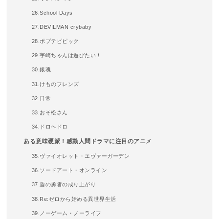
26.School Days
27.DEVILMAN crybaby
28.ポプテピピック
29.宇崎ちゃんは遊びたい！
30.銀魂
31.けものフレンズ
32.日常
33.おそ松さん
34.ドロヘドロ
ある意味硬派！感動人間ドラマに注目のアニメ
35.ヴァイオレット・エヴァーガーデン
36.ソードアート・オンライン
37.盾の勇者の成り上がり
38.Re:ゼロから始める異世界生活
39.ノーゲーム・ノーライフ