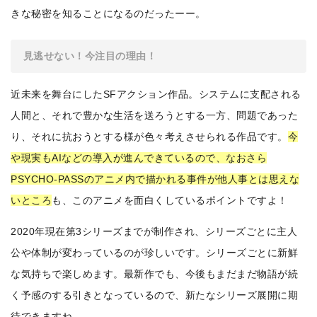
きな秘密を知ることになるのだったーー。
見逃せない！今注目の理由！
近未来を舞台にしたSFアクション作品。システムに支配される
人間と、それで豊かな生活を送ろうとする一方、問題であった
り、それに抗おうとする様が色々考えさせられる作品です。
今
や現実もAIなどの導入が進んできているので、なおさら
PSYCHO-PASSのアニメ内で描かれる事件が他人事とは思えな
いところ
も、このアニメを面白くしているポイントですよ！
2020年現在第3シリーズまでが制作され、シリーズごとに主人
公や体制が変わっているのが珍しいです。シリーズごとに新鮮
な気持ちで楽しめます。最新作でも、今後もまだまだ物語が続
く予感のする引きとなっているので、新たなシリーズ展開に期
待できますね。