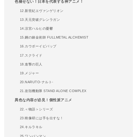
色褪せない！日本を代表する神アニメ！
12.新世紀エヴァンゲリオン
13.天元突破グレンラガン
14.涼宮ハルヒの憂鬱
15.鋼の錬金術師 FULLMETAL ALCHEMIST
16.カウボーイビバップ
17.スクライド
18.進撃の巨人
19.メジャー
20.NARUTO-ナルト-
21.攻殻機動隊 STAND ALONE COMPLEX
異色な内容が必見！個性派アニメ
22.＜物語＞シリーズ
23.映像研には手を出すな！
24.キルラキル
25.ワンパンマン