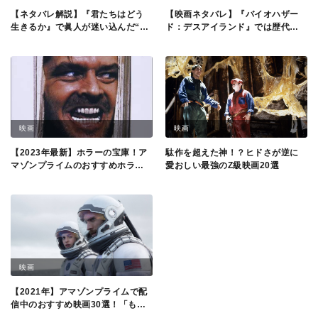
【ネタバレ解説】『君たちはどう
【映画ネタバレ】『バイオハザー
生きるか』で眞人が迷い込んだ“下
ド：デスアイランド』では歴代主
の世界”の設定まで徹底おさらい！
人公が集結！ついにジルが参戦す
不思議な世界の手がかりとは？
るお祭り映画だった？
映画
映画
【2023年最新】ホラーの宝庫！ア
駄作を超えた神！？ヒドさが逆に
マゾンプライムのおすすめホラー
愛おしい最強のZ級映画20選
映画15選！
映画
【2021年】アマゾンプライムで配
信中のおすすめ映画30選！「もう
配信されてる…！」