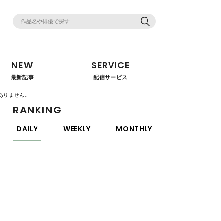
NEW
SERVICE
最新記事
配信サービス
ありません。
RANKING
DAILY
WEEKLY
MONTHLY
映画
【2025年最新】濡れ場がエロすぎる官能
映画(邦画)20選！「ここまで見せちゃっ
ていいの!?」
映画
【洋画】濡れ場がたまらなくエロい映画