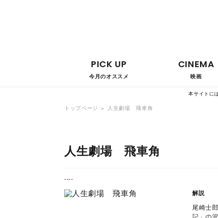
PICK UP
CINEMA
今月のオススメ
映画
本サイトに
トップページ
人生劇場 飛車角
人生劇場 飛車角
----
解説
尾崎士郎
記」の