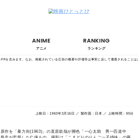
ANIME
RANKING
アニメ
ランキング
はPRを含みます。なお、掲載されている広告の概要や評価等は事実に反して優遇されることは
上映日：1963年3月16日 ／ 製作国：日本 ／ 上映時間：95分
原作を「暴力街(1963)」の直居欽哉が脚色「一心太助 男一匹道中
沢島忠が監督した仁侠もの。撮影は「こまどりのりんごっ子姉妹」の藤