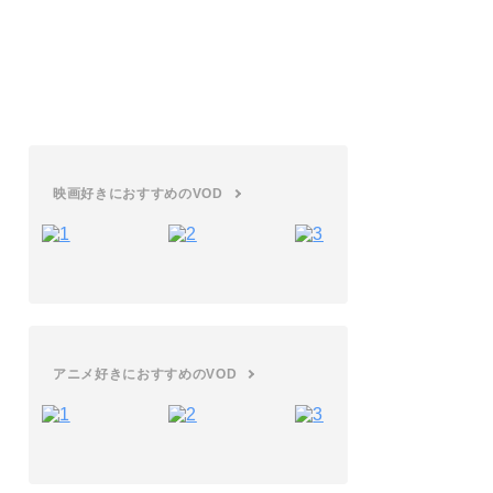
20選｜禁断のオトナの世界へ
アニメ
エロいアニメ30選をご紹介！エッチなお
色気シーンが多いアニメを厳選
映画好きにおすすめのVOD
アニメ好きにおすすめのVOD