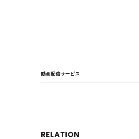
ふれな
なかっ
金親分
のだ。
にする
る！」
ったお
角はず
動画配信サービス
RELATION