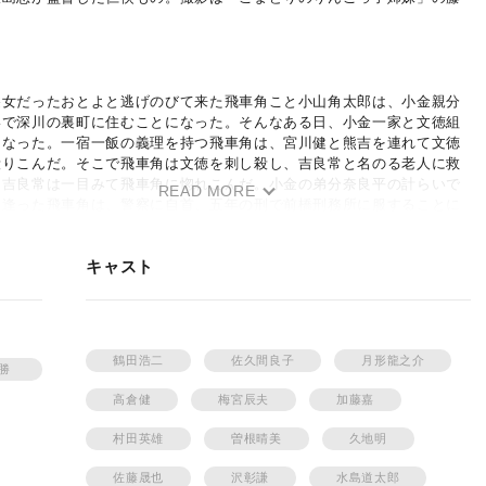
遊女だったおとよと逃げのびて来た飛車角こと小山角太郎は、小金親分
いで深川の裏町に住むことになった。そんなある日、小金一家と文徳組
になった。一宿一飯の義理を持つ飛車角は、宮川健と熊吉を連れて文徳
殴りこんだ。そこで飛車角は文徳を刺し殺し、吉良常と名のる老人に救
。吉良常は一目みて飛車角に惚れこんだ。小金の弟分奈良平の計らいで
READ MORE
と逢った飛車角は、警察に自首、五年の刑で前橋刑務所に服することに
。飛車角の帰りを待つおとよを、奈良平は深川不動の夏祭に誘った。そ
の目の前で小金親分が何者かに殺された。奈良平の冷たい笑いにおとよ
キャスト
を察した。おとよは逃げた。そのおとよを宮川が救った。そこで二人は
うな身の上であることを知って自然に結ばれた。だが、宮川はおとよが
の女と知って愕然とした。そして悩んだ。そんな頃、恩赦で飛車角が刑
出た。吉良常一人が出迎えに出ていて、おとよと宮川のことを飛車角に
。飛車角は男らしくおとよをあきらめ、吉良常の勧めるまま吉良へ足を
鶴田浩二
佐久間良子
月形龍之介
。吉良で青成瓢吉と知り会った飛車角は、吉良で骨を埋めようと決心す
藤勝
った。吉良常が娘のように可愛がっている料理屋よしだやの娘お千代
高倉健
梅宮辰夫
加藤嘉
うした飛車角を慕うようになった。そうした飛車角のところに宮川とお
詫びを入れに来た。飛車角はだまって二人を許してやるのだった。そし
村田英雄
曽根晴美
久地明
何カ月が過ぎた。仁吉まつりの権利をめぐって吉良常は、土地のテキ屋
争うことになった。飛車角は単身浜勝おとずれ、仁吉まつりには指一本
佐藤晟也
沢彰謙
水島道太郎