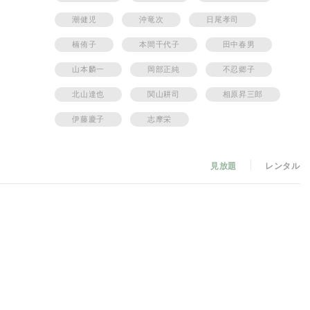
いという証文をとりあげた。浜勝も飛車角の男らしい態度に手も足も出
た。そんなところへ熊吉がやって来た。男を立てようとした宮川が、小
潮健児
沖竜次
日尾孝司
を殺したのが奈良平だと知って、単身殴り込みをかけて殺されたという
飛車角はお千代の止めるのもきかず東京へ飛んだ。お千代の泣き声を背
楠侑子
本間千代子
田中春男
のはつらかったが、吉良常は分ってくれると思ったのだ。「飛車角来た
奈良常一家は沸いた。一家総動員で飛車角を待ちうけていた。これを知
山本麟一
岡部正純
不忍郷子
とよは、必死になって飛車角を止めたが、「あの世で逢おうぜ」と飛車
北山達也
関山耕司
相原昇三郎
らりと並んだ刃の中へ飛びこんでいったのだった。
伊藤慶子
志摩栄
見放題
レンタル