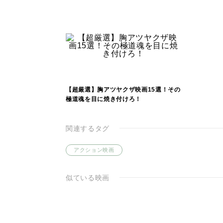
【超厳選】胸アツヤクザ映画15選！その
極道魂を目に焼き付けろ！
関連するタグ
アクション映画
似ている映画