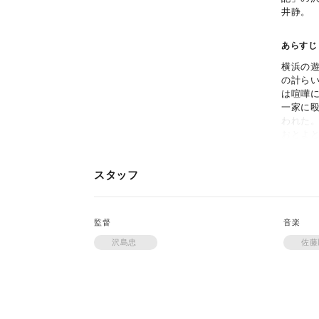
井静。
あらすじ
横浜の
の計ら
は喧嘩
一家に
われた
おとよ
なった
の二人
スタッフ
は総て
同じよ
飛車角
務所を
監督
音楽
つげた
運んだ
沢島忠
佐
るのだ
も、そ
とよが
てまた
浜勝と