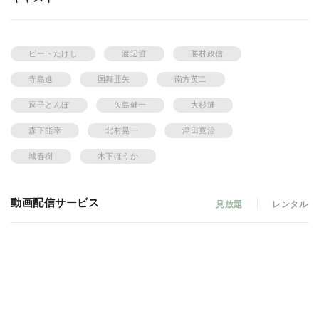
ビートたけし
渡辺哲
勝村政信
寺島進
国舞亜矢
南方英二
逗子とんぼ
矢島健一
大杉漣
森下能幸
北村晃一
津田寛治
城春樹
木下ほうか
動画配信サービス
見放題
レンタル