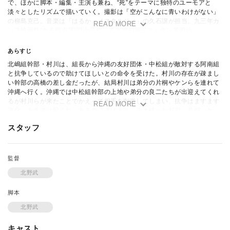
で、ほかに脚本・編集・主演も兼ね、“死”をテーマに独特のユーモアと
淡々としたリズムで描いていく。撮影は「空がこんなに青いわけがない」
の柳島克己。音楽は「はるか、ノスタルジィ」の久石譲が担当。九三年カ
READ MORE
ンヌ映画祭“ある視点”部門出品作。キネマ旬報ベストテン第四位。
あらすじ
北嶋組幹部・村川は、組長から沖縄の友好団体・中松組が敵対する阿南組
と抗争しているので助けてほしいとの命令を受けた。村川の存在が疎まし
い幹部の高橋の差し金だったが、結局村川は弟分の片桐やケンらを連れて
沖縄へ行く。沖縄では中松組幹部の上地や弟分の良二たちが出迎えてくれ
るが村川らが来たことでかえって相手を刺激してしまい、抗争はますます
READ MORE
激化。ある者は殺され、ある者は逃げ出す。生き残った村川、片桐、ケ
ン、上地、良二の五人は海の近くの廃家に身を隠した。ある夜、村川は砂
スタッフ
浜で女を強姦した男を撃ち殺した。それを見て脅えもしない若い女・幸は
いつのまにか村川と一緒にいるようになる。東京に連絡を入れても高橋が
つかまらず、イラつく片桐をよそ目に、海辺でロシアンルーレットや花火
や釣りに興じる村川。だが殺し屋などによってケンも片桐も上地も殺され
監督
てしまう。やがて沖縄にやって来た高橋を村川は捕まえ、阿南組と組むた
北野武
めに村川たちを破門にし、中松組を解散させようと企んでいることを聞き
出して彼を殺す。そして手打ち式の会場に襲撃をかけるが、生き残り、幸
脚本
の持つ廃家へ向かう途中、村川は鈍口をこめかみに当て自ら命を絶つのだ
った。
北野武
キャスト