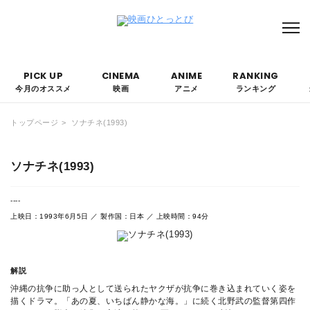
本サイトにはPRを含みます。なお、掲載されている広告の概要や評価等は事実に反し
て優遇されることはありません。
PICK UP
CINEMA
ANIME
RANKING
今月のオススメ
映画
アニメ
ランキング
トップページ
ソナチネ(1993)
ソナチネ(1993)
----
上映日：1993年6月5日 ／ 製作国：日本 ／ 上映時間：94分
解説
沖縄の抗争に助っ人として送られたヤクザが抗争に巻き込まれていく姿を
描くドラマ。「あの夏、いちばん静かな海。」に続く北野武の監督第四作