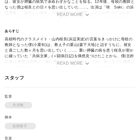
は、彼女が膵臓の病気で余命わずかなことを知る。12年後、母校の教師と
なった僕は桜良との日々を思い出していた……。出演は「咲 Saki」の浜
辺美波、「あやしい彼女」の北村匠海、「破門 ふたりのヤクビョーガ
READ MORE
ミ」の北川景子、「追憶」の小栗旬、「金メダル男」の大友花恋。脚本を
「ぼくは明日、昨日のきみとデートする」の吉田智子が務める。
あらすじ
高校時代のクラスメイト・山内桜良(浜辺美波)の言葉をきっかけに母校の
教師となった僕(小栗旬)は、教え子の栗山(森下大地)と話すうちに、彼女
と過ごした数ヶ月を思い出していく……。重い膵臓の病を患う桜良が密か
に綴っていた「共病文庫」(＝闘病日記)を偶然見つけたことから、僕(北村
匠海)と桜良は次第に一緒に過ごすようになった。だが、眩いまでに懸命に
READ MORE
生きる彼女の日々は、やがて終わりを告げる……。桜良の死から12年。結
婚を目前に控えた桜良の親友・恭子(北川景子)もまた、僕と同様に桜良と
スタッフ
過ごした日々を思い出していた。そして、ある事をきっかけに、僕と恭子
は桜良が12年の時を超えて伝えたかった本当の想いを知る……。
監督
月川翔
脚本
吉田智子
音楽