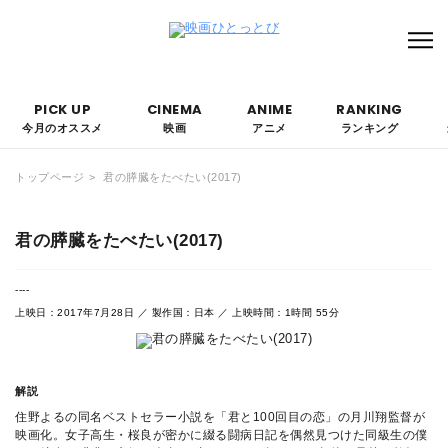
本サイトにはPRを含みます。なお、掲載されている広告の概要や評価等は事実に反し
て優遇されることはありません。
PICK UP
CINEMA
ANIME
RANKING
今月のオススメ
映画
アニメ
ランキング
トップページ
君の膵臓をたべたい(2017)
君の膵臓をたべたい(2017)
----
上映日：2017年7月28日 ／ 製作国：日本 ／ 上映時間：1時間 55分
解説
住野よるの同名ベストセラー小説を「君と100回目の恋」の月川翔監督が
映画化。女子高生・桜良が密かに綴る闘病日記を偶然見つけた同級生の僕