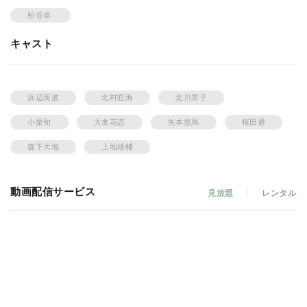
松谷卓
キャスト
浜辺美波
北村匠海
北川景子
小栗旬
大友花恋
矢本悠馬
桜田通
森下大地
上地雄輔
動画配信サービス
見放題
レンタル