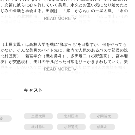
る。次第に彼らに心を許していく美月。永久とお互い気になり始めたと
なじみの亜哉と再会する。出演は、「累 かさね」の土屋太鳳、「君の
たべたい」の北村匠海、「曇天に笑う」の小関裕太、「恋は雨上がりの
READ MORE
」の磯村勇斗、「あのコの、トリコ。」の杉野遥亮、「私の人生なの
葉友。監督は、「ROOKIES 卒業」の平川雄一朗。
（土屋太鳳）は高校入学を機に“脱ぼっち”を目指すが、何をやっても
行かない。そんな美月のバイト先に、校内で人気のあるバスケ部員の浅
（北村匠海）、若宮恭介（磯村勇斗）、多田竜二（杉野遥亮）、宮本瑠
葉友）が突然現れ、美月の平凡だった日常をひっかきまわしていく。美
一見チャラいがバスケには真剣で、仲間を大切にする4人の素顔を知り、
READ MORE
心を許していく。永久はそんな美月を「大事なものがきっと見つかると
」と励ます。お互いが気になり始めたとき、美月は幼なじみで、高校バ
期待の選手に成長していた神山亜哉（小関裕太）と再会する。「僕の気
キャスト
変わらないよ」と亜哉に告白される美月。全国大会で永久と亜哉が対峙
複雑な思いを抱えながら、美月は弱い自分を乗り越えるため、あること
が……。
土屋太鳳
北村匠海
小関裕太
見優
磯村勇斗
杉野遥亮
稲葉友