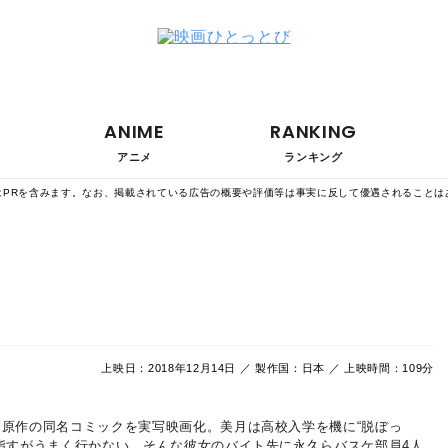
ANIME
RANKING
アニメ
ランキング
はPRを含みます。なお、掲載されている広告の概要や評価等は事実に反して優遇されることは
上映日：2018年12月14日 ／ 製作国：日本 ／ 上映時間：109分
ん原作の同名コミックを実写映画化。美月は高校入学を機に“脱ぼっ
指すがうまく行かない。そんな彼女のバイト先に永久らバスケ部員4人