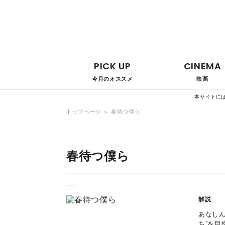
PICK UP
CINEMA
今月のオススメ
映画
本サイトに
トップページ
春待つ僕ら
春待つ僕ら
----
解説
あなし
ち”を目