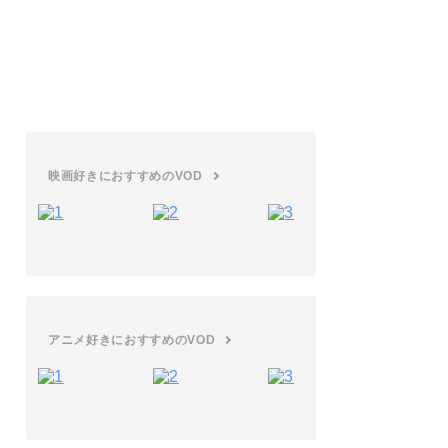
20選｜禁断のオトナの世界へ
アニメ
エロいアニメ30選をご紹介！エッチなお
色気シーンが多いアニメを厳選
映画好きにおすすめのVOD
アニメ好きにおすすめのVOD