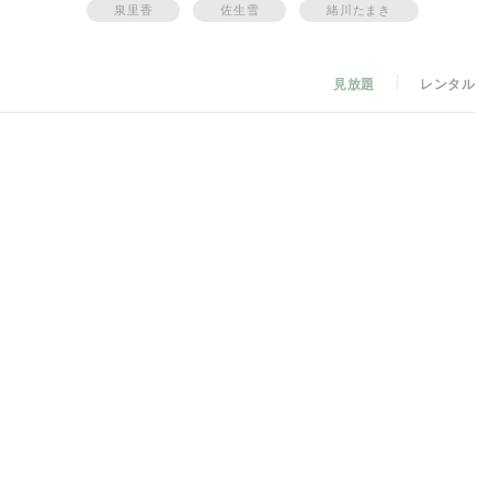
泉里香
佐生雪
緒川たまき
見放題
レンタル