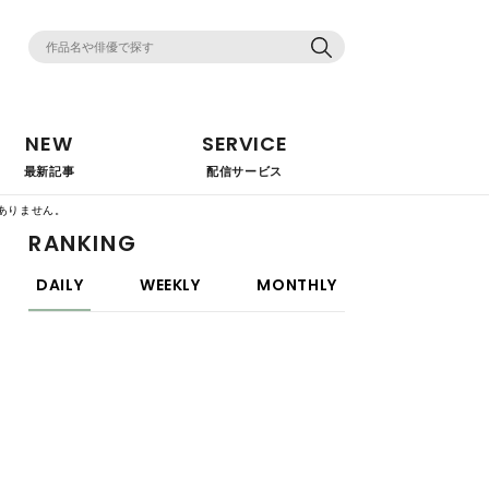
NEW
SERVICE
最新記事
配信サービス
ありません。
RANKING
DAILY
WEEKLY
MONTHLY
映画
【2025年最新】濡れ場がエロすぎる官能
映画(邦画)20選！「ここまで見せちゃっ
ていいの!?」
映画
【洋画】濡れ場がたまらなくエロい映画