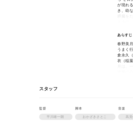
が現れ
き、幼
膵臓を
ように
に」の稲
あらすじ
春野美月
うまく
倉永久
衣（稲
月は、
次第に
思うよ
スケ界
スタッフ
持ちは
する。
に挑む
監督
脚本
音楽
平川雄一朗
おかざきさとこ
高