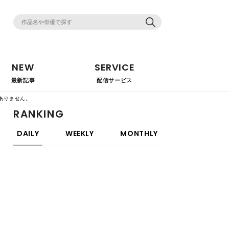
NEW
SERVICE
最新記事
配信サービス
ありません。
RANKING
DAILY
WEEKLY
MONTHLY
映画
【2025年最新】濡れ場がエロすぎる官能
映画(邦画)20選！「ここまで見せちゃっ
ていいの!?」
映画
【洋画】濡れ場がたまらなくエロい映画