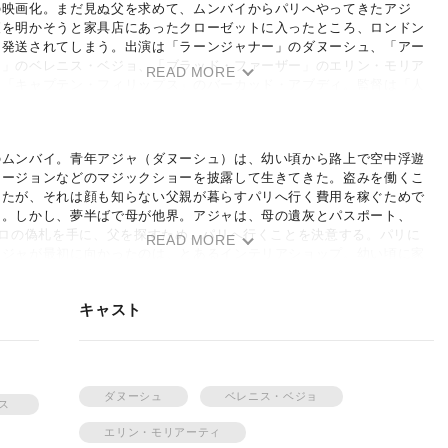
の映画化。まだ見ぬ父を求めて、ムンバイからパリへやってきたアジ
夜を明かそうと家具店にあったクローゼットに入ったところ、ロンドン
て発送されてしまう。出演は「ラーンジャナー」のダヌーシュ、「アー
ト」のベレニス・ベジョ、「ブラッド・ファーザー」のエリン・モリア
READ MORE
、「キャプテン・フィリップス」のバーカッド・アブディ。監督は「人
イコー！」のケン・スコット。
のムンバイ。青年アジャ（ダヌーシュ）は、幼い頃から路上で空中浮遊
ュージョンなどのマジックショーを披露して生きてきた。盗みを働くこ
ったが、それは顔も知らない父親が暮らすパリへ行く費用を稼ぐためで
た。しかし、夢半ばで母が他界。アジャは、母の遺灰とパスポート、
ーロの偽札を手に、父を探すため、パリへ行くことを決意する。パリに
READ MORE
アジャが最初に向かったのは、とあるインテリアショップ。幼い頃に家
タログ雑誌を見て以来、カラフルでお洒落な家具に憧れていたのだ。ア
そこで、お客のアメリカ人女性マリー（エリン・モリアーティ）に一目
キャスト
早速、翌日のデートの約束を取り付ける。だが、アジャにはその夜の宿
がなかった。やむなく、家具店にあるクローゼットの中で眠りについた
、そのクローゼットが真夜中にロンドンへ向けて発送されてしまう。さ
次から次へと意図せぬ出来事に巻き込まれ、アジャはパリからロンド
ペイン、ローマ、リビアへ……。行く先々で様々な国の人たちと出会う
ダヌーシュ
ベレニス・ベジョ
。ローマでは大女優ネリー（ベレニス・ベジョ）と夢を語り、リビアで
ラス
キャンプで知り合った仲間と危険なミッションに挑み、出会った人々の
エリン・モリアーティ
より良い方へと後押しする。そして思いがけず始まったこの旅が、自分