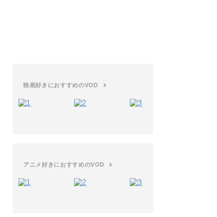
20選｜禁断のオトナの世界へ
アニメ
エロいアニメ30選をご紹介！エッチなお
色気シーンが多いアニメを厳選
映画好きにおすすめのVOD
アニメ好きにおすすめのVOD