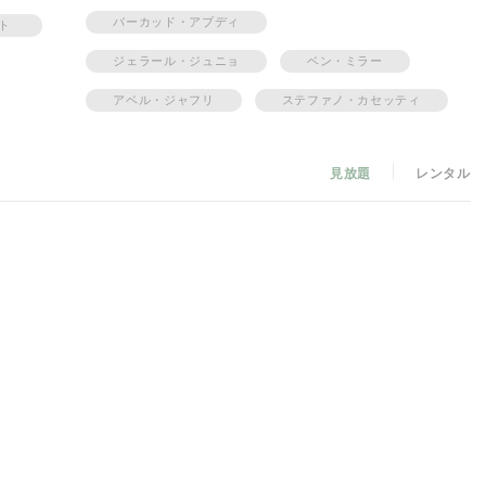
方を大きく変えていることに、やがてアジャ自身も気づいていく……。
バーカッド・アブディ
ット
ジェラール・ジュニョ
ベン・ミラー
アベル・ジャフリ
ステファノ・カセッティ
見放題
レンタル