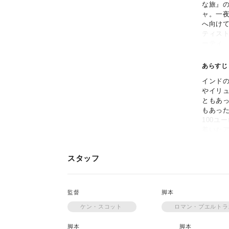
な旅』
ャ。一
へ向け
ティス
ーティ
生、サ
あらすじ
インド
やイリ
ともあ
もあっ
100ユ
着いた
具のカ
ジャは
スタッフ
惚れ。
の当て
ところ
らに、
監督
脚本
ン、ス
アジャ
ケン・スコット
ロマン・プエルト
は難民
人生を
脚本
脚本