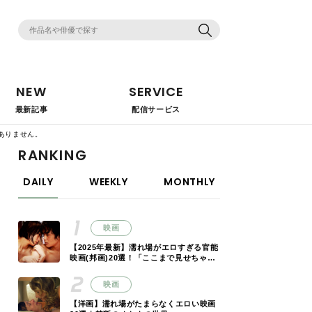
NEW
SERVICE
最新記事
配信サービス
ありません。
RANKING
DAILY
WEEKLY
MONTHLY
映画
【2025年最新】濡れ場がエロすぎる官能
映画(邦画)20選！「ここまで見せちゃっ
ていいの!?」
映画
【洋画】濡れ場がたまらなくエロい映画