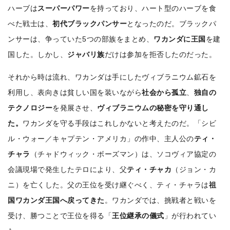
ハーブは
スーパーパワー
を持っており、ハート型のハーブを食
べた戦士は、
初代ブラックパンサー
となったのだ。
ブラックパ
ンサーは、争っていた5つの部族をまとめ、
ワカンダに王国
を建
国した。
しかし、
ジャバリ族
だけは参加を拒否したのだった。
それから時は流れ、ワカンダは手にしたヴィブラニウム鉱石を
利用し、表向きは貧しい国を装いながら
社会から孤立
、
独自の
テクノロジー
を発展させ、
ヴィブラニウムの秘密を守り通し
た。
ワカンダを守る手段はこれしかないと考えたのだ。
「シビ
ル・ウォー／キャプテン・アメリカ」の作中、主人公の
ティ・
チャラ
（チャドウィック・ボーズマン）は、ソコヴィア協定の
会議現場で発生したテロにより、父
ティ・チャカ
（ジョン・カ
ニ）を亡くした。
父の王位を受け継ぐべく、ティ・チャラは
祖
国ワカンダ王国へ戻ってきた
。
ワカンダでは、挑戦者と戦いを
受け、勝つことで王位を得る「
王位継承の儀式
」が行われてい