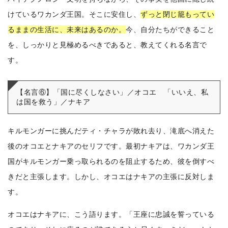
けているワカンダ王国。
そこに安住し、
ずっと閉じ籠もってい
るままの生活に、未来はあるのか。
今、自分たちができること
を、しっかりと見極めるべきであると、教えてくれる名言で
す。
【名言⑥】「国に尽くしなさい」／オコエ 「いいえ、私
は国を救う」／ナキア
キルモンガーに挑んだティ・チャラが敗れ去り、滝底へ消えた
後のオコエとナキアのセリフです。
最初ナキアは、ワカンダ王
国がキルモンガー乗っ取られるのを阻止するため、彼を倒すべ
きだと主張します。しかし、オコエはナキアの主張に反対しま
す。
オコエはナキアに、こう語ります。「王座に忠誠を誓っている