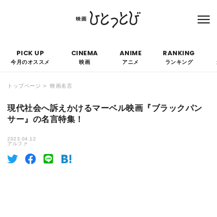
本サイトにはPRを含みます。なお、掲載されている広告の概要や評価等は事実に反し
て優遇されることはありません。
PICK UP
CINEMA
ANIME
RANKING
今月のオススメ
映画
アニメ
ランキング
トップページ
映画名言
現代社会へ訴えかけるマーベル映画『ブラックパン
サー』の名言特集！
2023.04.12
アルファ