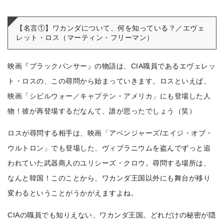
【名言①】ワカンダについて、何を知っている？／エヴェ
レット・ロス（マーティン・フリーマン）
映画『ブラックパンサー』の物語は、CIA職員であるエヴェレッ
ト・ロスの、この尋問から始まっていきます。
ロスといえば、
映画「シビルウォー／キャプテン・アメリカ」にも登場した人
物！彼が再登場するだなんて、誰が思ったでしょう（笑）
ロスが尋問する相手は、映画「アベンジャーズ/エイジ・オブ・
ウルトロン」でも登場した、ヴィブラニウムを盗んでずっと追
われていた武器商人のユリシーズ・クロウ。
尋問する場所は、
なんと韓国！このことから、ワカンダ王国以外にも舞台が移り
変わるということがうかがえますよね。
CIAの職員でも知りえない、ワカンダ王国。どれだけの秘密が隠