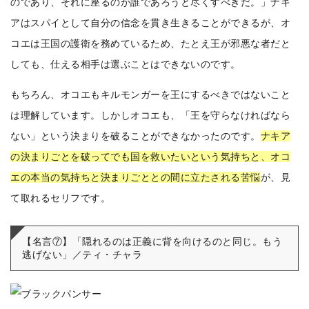
のであり、それに座るのが誰であろうと尽くすべきだ。」
ナキ
アはスパイとして自分の信念を貫き生きることができるが、オ
コエは王国の護衛を務めているため、たとえ王が邪悪な者だと
しても、仕える相手は選ぶことはできないのです。
もちろん、オコエもキルモンガーを王にするべきではないこと
は理解しています。しかしオコエも、「王を守らなければなら
ない」という決まりを破ることができなかったのです。
ナキア
の決まりごとを破ってでも国を救いたいという気持ちと、オコ
エの本当の気持ちと決まりごととの間に立たされる苦悩
が、見
て取れるセリフです。
【名言⑦】「隠れるのは正義に背を向けるのと同じ。もう
逃げない」／ティ・チャラ