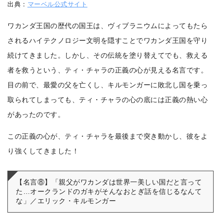
出典：
マーベル公式サイト
ワカンダ王国の歴代の国王は、ヴィブラニウムによってもたら
されるハイテクノロジー文明を隠すことでワカンダ王国を守り
続けてきました。
しかし、その伝統を塗り替えてでも、救える
者を救うという、ティ・チャラの正義の心が見える名言です。
目の前で、最愛の父を亡くし、キルモンガーに敗北し国を乗っ
取られてしまっても、ティ・チャラの心の底には正義の熱い心
があったのです。
この正義の心が、ティ・チャラを最後まで突き動かし、彼をよ
り強くしてきました！
【名言⑧】「親父がワカンダは世界一美しい国だと言って
た…オークランドのガキがそんなおとぎ話を信じるなんて
な」／エリック・キルモンガー