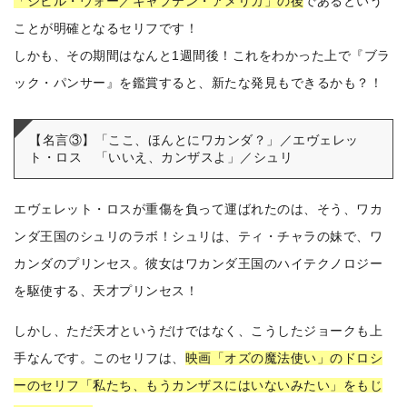
「シビル・ウォー／キャプテン・アメリカ」の後
であるという
ことが明確となるセリフです！
しかも、その期間はなんと1週間後！これをわかった上で『ブラ
ック・パンサー』を鑑賞すると、新たな発見もできるかも？！
【名言③】「ここ、ほんとにワカンダ？」／エヴェレッ
ト・ロス 「いいえ、カンザスよ」／シュリ
エヴェレット・ロスが重傷を負って運ばれたのは、そう、ワカ
ンダ王国のシュリのラボ！
シュリは、ティ・チャラの妹で、ワ
カンダのプリンセス。彼女はワカンダ王国のハイテクノロジー
を駆使する、天才プリンセス！
しかし、ただ天才というだけではなく、こうしたジョークも上
手なんです。
このセリフは、
映画「オズの魔法使い」のドロシ
ーのセリフ「私たち、もうカンザスにはいないみたい」をもじ