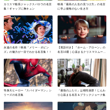
カリスマ船長ジャックスパロウの名言
映画『最高の人生の見つけ方』の名言
集！ギャップに胸キュン
に学ぶ後悔のない生き方
永遠の名作！映画『メリー・ポピン
【英語付き】『ホーム・アローン』の
ズ』の魅力が一目でわかる名言集！！
名言10選｜心温まるクリスマスムービ
ー
等身大ヒーロー『スパイダーマン』シ
『最強のふたり』は相性抜群！じんわ
リーズの名言集
り心温まる名言＆ブラックジョーク集