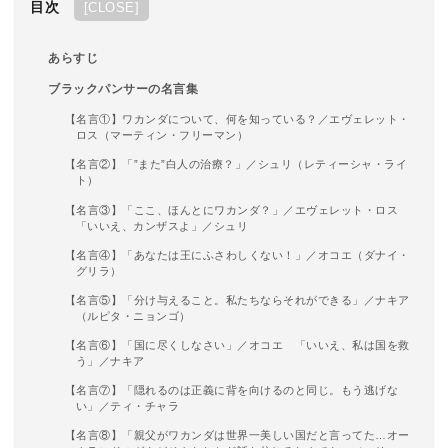
目次
[
CLOSE
]
あらすじ
ブラックパンサーの名言集
【名言①】ワカンダについて、何を知っている？／エヴェレット・
ロス（マーティン・フリーマン）
【名言②】「”また”白人の治療？」／シュリ（レティーシャ・ライ
ト）
【名言③】「ここ、ほんとにワカンダ？」／エヴェレット・ロス
「いいえ、カンザスよ」／シュリ
【名言④】「あなたは王にふさわしくない！」／オコエ（ダナイ・
グリラ）
【名言⑤】「分け与えること。私たちならそれができる」／ナキア
（ルピタ・ニョンゴ）
【名言⑥】「国に尽くしなさい」／オコエ 「いいえ、私は国を救
う」／ナキア
【名言⑦】「隠れるのは正義に背を向けるのと同じ。もう逃げな
い」／ティ・チャラ
【名言⑧】「親父がワカンダは世界一美しい国だと言ってた…オー