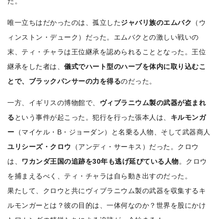
た。
唯一立ちはだかったのは、孤立した
ジャバリ族のエムバク
（ウ
ィンストン・デューク）だった。エムバクとの激しい戦いの
末、ティ・チャラは王位継承を認められることとなった。
王位
継承をした者は、
儀式でハート型のハーブを体内に取り込むこ
とで、ブラックパンサーの力を得る
のだった。
一方、イギリスの博物館で、
ヴィブラニウム製の武器が盗まれ
る
という事件が起こった。犯行を行った張本人は、
キルモンガ
ー
（マイケル・B・ジョーダン）と名乗る人物、そして武器商人
ユリシーズ・クロウ
（アンディ・サーキス）だった。
クロウ
は、
ワカンダ王国の追跡を30年も逃げ延びている人物
。クロウ
を捕まえるべく、ティ・チャラは自ら動き出すのだった。
果たして、クロウと共にヴィブラニウム製の武器を収集するキ
ルモンガーとは？彼の目的は、一体何なのか？
世界を股にかけ