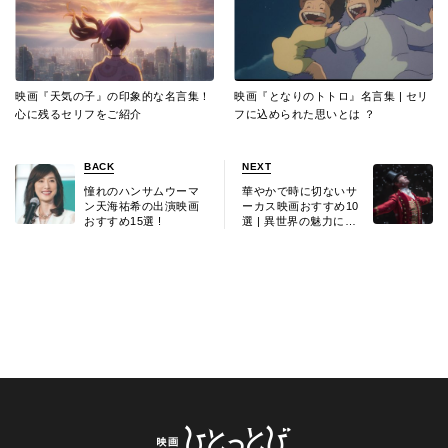
映画『天気の子』の印象的な名言集！
映画『となりのトトロ』名言集 | セリ
心に残るセリフをご紹介
フに込められた思いとは ？
BACK
NEXT
憧れのハンサムウーマ
華やかで時に切ないサ
ン天海祐希の出演映画
ーカス映画おすすめ10
おすすめ15選 !
選 | 異世界の魅力に浸
ろう