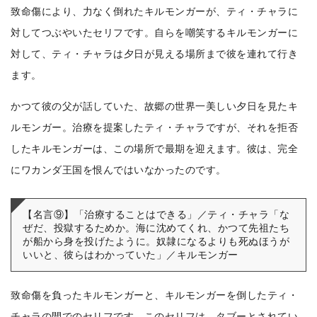
致命傷により、力なく倒れたキルモンガーが、ティ・チャラに
対してつぶやいたセリフです。
自らを嘲笑するキルモンガーに
対して、ティ・チャラは夕日が見える場所まで彼を連れて行き
ます。
かつて彼の父が話していた、故郷の世界一美しい夕日を見たキ
ルモンガー。治療を提案したティ・チャラですが、それを拒否
したキルモンガーは、この場所で最期を迎えます。
彼は、完全
にワカンダ王国を恨んではいなかったのです。
【名言⑨】「治療することはできる」／ティ・チャラ「な
ぜだ、投獄するためか。海に沈めてくれ、かつて先祖たち
が船から身を投げたように。奴隷になるよりも死ぬほうが
いいと、彼らはわかっていた」／キルモンガー
致命傷を負ったキルモンガーと、キルモンガーを倒したティ・
チャラの間でのセリフです。
このセリフは、タブーとされてい