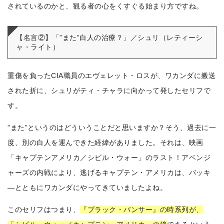
されているのかと、観る者の心をくすぐる始まり方ですね。
【名言②】「”また”白人の治療？」／シュリ（レティーシ
ャ・ライト）
重傷を負ったCIA職員のエヴェレット・ロスが、ワカンダに搬送
された折に、シュリがティ・チャラに向かって発したセリフで
す。
”また”というのはどういうことだと思いますか？そう、過去に一
度、別の白人を運んできた経緯がありました。それは、映画
「キャプテンアメリカ／シビル・ウォー」のラスト！
アベンジ
ャーズの内戦により、逃げるキャプテン・アメリカは、バッキ
―とともにワカンダにやってきていましたよね。
このセリフはつまり、
『ブラック・パンサー』の時系列が、