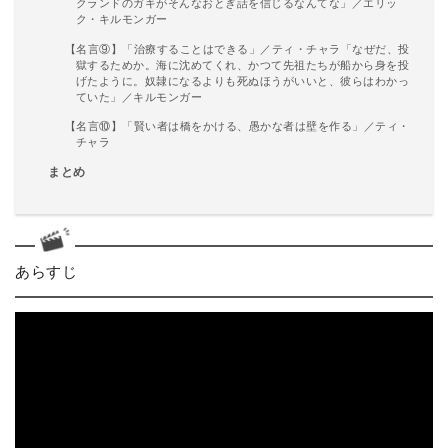
クランドのガキがそんなおとぎ話を信じるなんてな」／エリッ
ク・キルモンガー
【名言⑨】「治療することはできる」／ティ・チャラ「なぜだ、投
獄するためか。海に沈めてくれ、かつて先祖たちが船から身を投
げたように。奴隷になるよりも死ぬほうがいいと、彼らはわかっ
ていた」／キルモンガー
【名言⑩】「賢い者は橋をかける、愚かな者は壁を作る」／ティ・
チャラ
まとめ
あらすじ