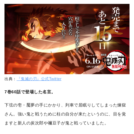
出典：
『鬼滅の刃』公式Twitter
7巻60話で登場した名言。
下弦の壱・魘夢の手にかかり、列車で居眠りしてしまった煉獄
さん。強い鬼と戦うために柱の自分が来たというのに、目を覚
ますと新人の炭次郎や禰豆子が鬼と戦っていました。