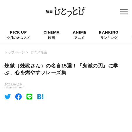
本サイトにはPRを含みます。なお、掲載されている広告の概要や評価等は事実に反し
て優遇されることはありません。
PICK UP
CINEMA
ANIME
RANKING
今月のオススメ
映画
アニメ
ランキング
トップページ
アニメ名言
煉獄（煉獄さん）の名言15選！『鬼滅の刃』に学
ぶ、心を燃やすフレーズ集
2023.04.26
takanasi_emi