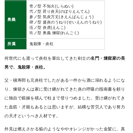
壱ノ型
不知火(しらぬい)
弐ノ型
昇り炎天(のぼりえんてん)
参ノ型
気炎万丈(きえんばんじょう)
奥義
肆ノ型
盛炎のうねり(せいえんのうねり)
伍ノ型
炎虎(えんこ)
玖ノ型
奥義 煉獄(れんごく)
所属
鬼殺隊・炎柱
何世代にも渡って炎柱を輩出してきた剣士の
名門・煉獄家の長
男で、鬼殺隊・炎柱。
父・槇寿郎も元炎柱でしたがある一件から酒に溺れるようにな
り、煉獄さんは家に受け継がれてきた炎の呼吸の指南書を頼り
に独自で鍛錬を積んで柱まで登りつめました。受け継がれてき
た血筋・才能もあるとは思いますが、結構な苦労人であり努力
の天才というべき人材です。
外見は燃えさかる焔のようなややオレンジがかった金髪に、真