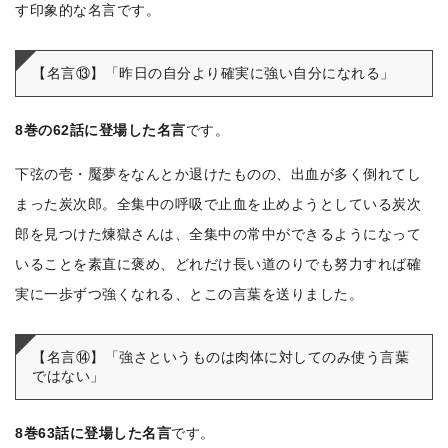
す印象的な名言です。
【名言⑬】「昨日の自分より確実に強い自分になれる」
8巻の62話に登場した名言
です。
下弦の壱・魘夢をなんとか退けたものの、出血が多く倒れてし
まった炭次郎。全集中の呼吸で止血を止めようとしている炭次
郎を見つけた煉獄さんは、全集中の常中ができるようになって
いることを素直に褒め、どれだけ長い道のりでも努力すれば確
実に一歩ずつ強くなれる、とこの言葉を送りました。
【名言⑭】「強さというものは肉体に対してのみ使う言葉
ではない」
8巻63話に登場した名言
です。