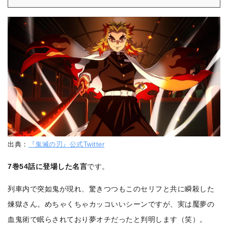
出典：
『鬼滅の刃』公式Twitter
7巻54話に登場した名言
です。
列車内で突如鬼が現れ、驚きつつもこのセリフと共に瞬殺した
煉獄さん。めちゃくちゃカッコいいシーンですが、実は魘夢の
血鬼術で眠らされており夢オチだったと判明します（笑）。