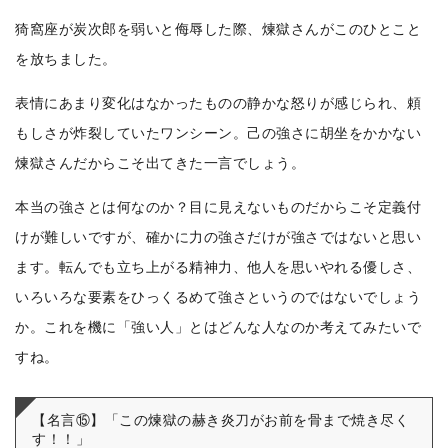
猗窩座が炭次郎を弱いと侮辱した際、煉獄さんがこのひとこと
を放ちました。
表情にあまり変化はなかったものの静かな怒りが感じられ、頼
もしさが炸裂していたワンシーン。己の強さに胡坐をかかない
煉獄さんだからこそ出てきた一言でしょう。
本当の強さとは何なのか？目に見えないものだからこそ定義付
けが難しいですが、確かに力の強さだけが強さではないと思い
ます。転んでも立ち上がる精神力、他人を思いやれる優しさ、
いろいろな要素をひっくるめて強さというのではないでしょう
か。これを機に「強い人」とはどんな人なのか考えてみたいで
すね。
【名言⑮】「この煉獄の赫き炎刀がお前を骨まで焼き尽く
す！！」