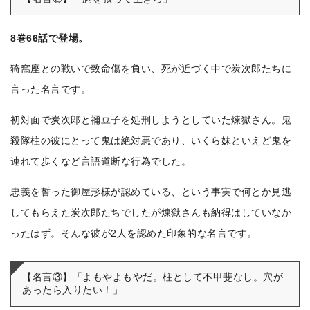
8巻66話で登場。
猗窩座との戦いで致命傷を負い、死が近づく中で炭次郎たちに
言った名言です。
初対面で炭次郎と禰豆子を処刑しようとしていた煉獄さん。鬼
殺隊柱の彼にとって鬼は絶対悪であり、いくら妹といえど鬼を
連れて歩くなど言語道断な行為でした。
忠義を誓った御屋形様が認めている、という事実で何とか見逃
してもらえた炭次郎たちでしたが煉獄さんも納得はしていなか
ったはず。そんな彼が2人を認めた印象的な名言です。
【名言③】「よもやよもやだ。柱として不甲斐なし。穴が
あったら入りたい！」