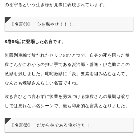
のを守るという生き様が見事に表現されています。
【名言⑪】「心を燃やせ！！！」
8巻66話に登場した名言
です。
無限列車編で放たれたセリフのひとつで、自身の死を悟った煉
獄さんがこれからの担い手である炭治郎・善逸・伊之助にこの
激励を残しました。叱咤激励に「炎」要素を組み込むなんて、
なんとも煉獄さんらしい名言ですね。
泣き言ひとつ言わずに後輩を勇気づける煉獄さんの最期は涙な
しでは見れない名シーンで、最も印象的な言葉となりました。
【名言⑫】「だから柱である俺がきた！」