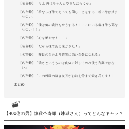
【名言⑧】「母上 俺はちゃんとやれただろうか」
【名言⑨】「柱ならば誰であっても同じことをする 若い芽は摘ま
せない」
【名言⑩】「俺は俺の責務を全うする！！ここにいる者は誰も死な
せない！！」
【名言⑪】「心を燃やせ！！！」
【名言⑫】「だから柱である俺がきた！」
【名言⑬】「昨日の自分より確実に強い自分になれる」
【名言⑭】「強さというものは肉体に対してのみ使う言葉ではな
い」
【名言⑮】「この煉獄の赫き炎刀がお前を骨まで焼き尽くす！！」
まとめ
【400億の男】煉獄杏寿郎（煉獄さん）ってどんなキャラ？