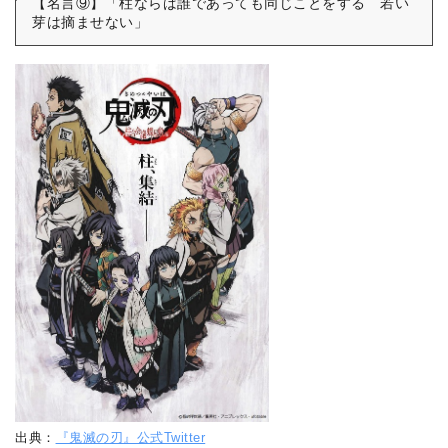
【名言⑨】「柱ならば誰であっても同じことをする 若い
芽は摘ませない」
出典：
『鬼滅の刃』公式Twitter