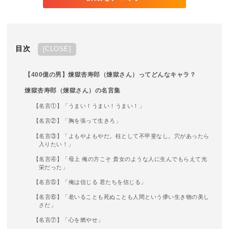
目次
[
CLOSE
]
【400億の男】煉獄杏寿郎（煉獄さん）ってどんなキャラ？
煉獄杏寿郎（煉獄さん）の名言集
【名言①】「うまい！うまい！うまい！」
【名言②】「胸を張って生きろ」
【名言③】「よもやよもやだ。柱として不甲斐なし。穴があったら
入りたい！」
【名言④】「母上 俺の方こそ 貴女のような人に生んでもらえて光
栄だった」
【名言⑤】「俺は信じる 君たちを信じる」
【名言⑥】「老いることも死ぬことも人間という儚い生き物の美し
さだ」
【名言⑦】「心を燃やせ」