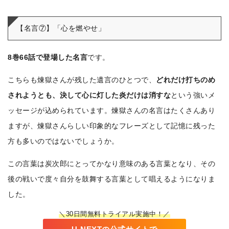
【名言⑦】「心を燃やせ」
8巻66話で登場した名言
です。
こちらも煉獄さんが残した遺言のひとつで、
どれだけ打ちのめ
されようとも、決して心に灯した炎だけは消すな
という強いメ
ッセージが込められています。煉獄さんの名言はたくさんあり
ますが、煉獄さんらしい印象的なフレーズとして記憶に残った
方も多いのではないでしょうか。
この言葉は炭次郎にとってかなり意味のある言葉となり、その
後の戦いで度々自分を鼓舞する言葉として唱えるようになりま
した。
＼30日間無料トライアル実施中！／