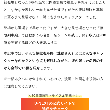
初登場となった6巻45話では問答無用で禰豆子を殺そうとしたり
と、なかなか激しい一面を見せた彼ですがその後は無限列車編
に至るまで登場がなく、謎に包まれたキャラクターでした。
登場から退場まで早かったですが、大きな見せ場となった『無
限列車編』では数多くの名言・名シーンを残し、興行収入は400
億を突破するほどの大盛況ぶりに！
本記事では、そんな
煉獄杏寿郎（煉獄さん）とはどんなキャラ
クターなのか？という点を解説しながら、彼の残した名言の中
から全部で15個を紹介
します。
※一部ネタバレが含まれているので、漫画・映画を未視聴の方
は注意してください。
＼30日間無料トライアル実施中！／
U-NEXTの公式サイトで
詳細をチェック