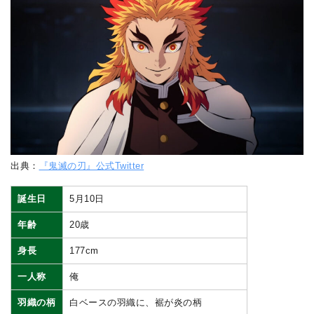
出典：
『鬼滅の刃』公式Twitter
誕生日
5月10日
年齢
20歳
身長
177cm
一人称
俺
羽織の柄
白ベースの羽織に、裾が炎の柄