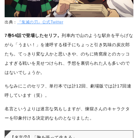
出典：
『鬼滅の刃』公式Twitter
7巻54話で登場したセリフ。
列車内で山のような駅弁を平らげな
がら「うまい！」を連呼する様子にちょっと引き気味の炭次郎
たち。てっきり変な人かと思いきや、のちに猗窩座とのカッコ
よすぎる戦いを見せつけられ、予想を裏切られた人も多いので
はないでしょうか。
ちなみにこのセリフ、単行本では計12回、劇場版では計17回連
呼しています（笑）。
名言というよりは迷言な気もしますが、煉獄さんのキャラクタ
ーを印象付ける決定的なものとなりました。
【名言②】「胸を張って生きろ」