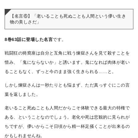
【名言⑥】「老いることも死ぬことも人間という儚い生き
物の美しさだ」
8巻63話に登場した名言
です。
戦闘狂の猗窩座は自分と互角に戦う煉獄さんを見て殺すことを
惜み、「鬼にならないか」と誘います。鬼になれば肉体が老い
ることもなく、ずっと今のまま強く生きられる……と。
しかし煉獄さんは一秒たりとも悩まず、ただ真っすぐにこの言
葉を返しました。
老いること死ぬことも人間だからこそ体験できる最大の特権で
ある、ということなのでしょう。老化や死は悲観的に見られが
ちですが、儚いからこそ日頃から精一杯足掻くことが出来るの
かもしれませんね。