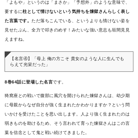
「よもや」というのは「まさか」「予想外」のような意味で、
要するに
柱として情けないという気持ちを煉獄さんらしく表し
た言葉です。
ただ落ちこんでいる、というよりも情けない姿を
見せたぶん、全力で叩きのめす！みたいな強い意志も垣間見見
えますね。
【名言④】「母上 俺の方こそ 貴女のような人に生んでも
らえて光栄だった」
8巻64話に登場した名言
です。
猗窩座との戦いで腹部に風穴を開けられた煉獄さんは、幼少期
に母親からなぜ自分が強く生まれたかわかりますか？という問
いかけを受けたことを思い出します。人より強く生まれたのは
弱きものを助けるため、そう言われて育った煉獄さんはこの言
葉を信念として鬼と戦い続けてきました。