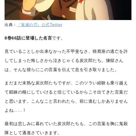
出典：
『鬼滅の刃』公式Twitter
8巻66話に登場した名言
です。
見ていることしか出来なかった不甲斐なさ、猗窩座の逃亡を許
してしまった悔しさから泣きじゃくる炭次郎たち。煉獄さん
は、そんな彼らにこの言葉を伝えて息を引き取りました。
まだまだ未熟な炭次郎たちですが、このツラい経験も乗り越え
て鍛錬の糧にしていけると信じているからこそ出てきた言葉だ
と思います。こんなこと言われたら、前に進むしかありません
よね……！
最初は悲しみに暮れていた炭次郎たちも、この言葉を胸に鬼殺
隊として邁進さていきます。