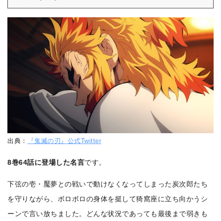
出典：
『鬼滅の刃』公式Twitter
8巻64話に登場した名言
です。
下弦の壱・魘夢との戦いで動けなくなってしまった炭次郎たち
を守りながら、ボロボロの身体を挺して猗窩座に立ち向かうシ
ーンで言い放ちました。どんな状況であっても最後まで弱きも