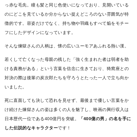
っ赤な毛先。瞳も髪と同じ色使いになっており、見開いている
のにどこを見ているか分からない捉えどころのない雰囲気が特
徴的です。容姿だけでなく、持ち物や羽織もすべて焔をモチー
フにしたデザインになっています。
そんな煉獄さんの人柄は、懐の広いユーモアあふれる熱い漢。
若くして亡くなった母親の残した「強く生まれた者は弱者を助
ける責務がある」という言葉を信念に生きており、猗窩座との
対決の際は後輩の炭次郎たちを守ろうとたった一人で立ち向か
いました。
死に直面しても決して恐れを見せず、最後まで優しい言葉をか
け続けた煉獄さんの姿は多くの人を魅了し、映画の興行収入は
日本歴代一位である400億円を突破。
「400億の男」の名を手に
した伝説的なキャラクター
です！