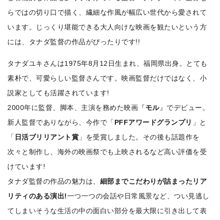
らではの切り口で描く、繊細な作風が幅広い世代から愛されて
います。じっくり堪能できる大人向けな映画を観たいという方
には、タナダ監督の作品がぴったりです!!
タナダユキさんは1975年8月12日生まれ、福岡県出身。とても
素朴で、可愛らしい監督さんです。映画監督だけではなく、小
説家としても活躍されています!
2000年に監督、脚本、主演を務めた映画『
モル
』でデビュー。
新人監督でありながら、今作で「
PFFアワードグランプリ
」と
「
日活ブリリアント賞
」を受賞しました。その後も話題作を
次々と制作し、海外の映画祭でも上映されるなど高い評価を受
けています!
タナダ監督の作品の魅力は、
細部までこだわりが詰まったリア
リティのある演出!
一つ一つの会話や日常風景など、つい見逃し
てしまいそうな生活の中の面白い部分を最大限に引き出して表