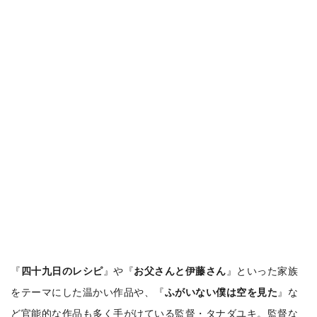
『
四十九日のレシピ
』や『
お父さんと伊藤さん
』といった家族
をテーマにした温かい作品や、『
ふがいない僕は空を見た
』な
ど官能的な作品も多く手がけている監督・タナダユキ。監督な