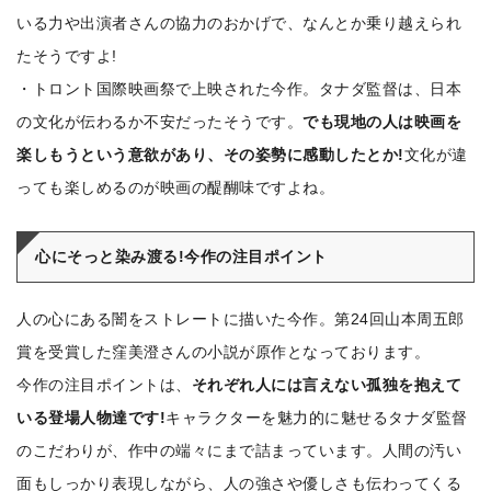
いる力や出演者さんの協力のおかげで、なんとか乗り越えられ
たそうですよ!
・トロント国際映画祭で上映された今作。タナダ監督は、日本
の文化が伝わるか不安だったそうです。
でも現地の人は映画を
楽しもうという意欲があり、その姿勢に感動したとか!
文化が違
っても楽しめるのが映画の醍醐味ですよね。
心にそっと染み渡る!今作の注目ポイント
人の心にある闇をストレートに描いた今作。第24回山本周五郎
賞を受賞した窪美澄さんの小説が原作となっております。
今作の注目ポイントは、
それぞれ人には言えない孤独を抱えて
いる登場人物達です!
キャラクターを魅力的に魅せるタナダ監督
のこだわりが、作中の端々にまで詰まっています。人間の汚い
面もしっかり表現しながら、人の強さや優しさも伝わってくる