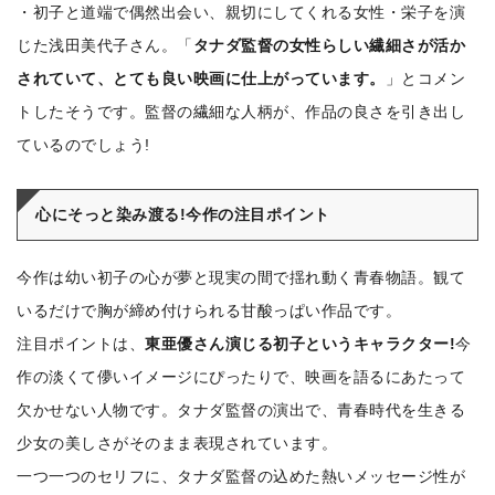
・初子と道端で偶然出会い、親切にしてくれる女性・栄子を演
じた浅田美代子さん。「
タナダ監督の女性らしい繊細さが活か
されていて、とても良い映画に仕上がっています。
」とコメン
トしたそうです。監督の繊細な人柄が、作品の良さを引き出し
ているのでしょう!
心にそっと染み渡る!今作の注目ポイント
今作は幼い初子の心が夢と現実の間で揺れ動く青春物語。観て
いるだけで胸が締め付けられる甘酸っぱい作品です。
注目ポイントは、
東亜優さん演じる初子というキャラクター!
今
作の淡くて儚いイメージにぴったりで、映画を語るにあたって
欠かせない人物です。タナダ監督の演出で、青春時代を生きる
少女の美しさがそのまま表現されています。
一つ一つのセリフに、タナダ監督の込めた熱いメッセージ性が