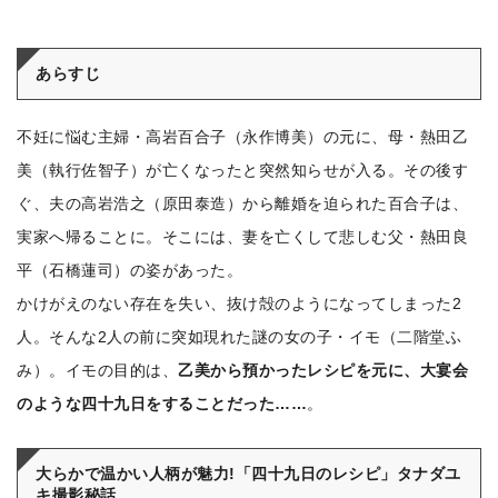
あらすじ
不妊に悩む主婦・高岩百合子（永作博美）の元に、母・熱田乙
美（執行佐智子）が亡くなったと突然知らせが入る。その後す
ぐ、夫の高岩浩之（原田泰造）から離婚を迫られた百合子は、
実家へ帰ることに。そこには、妻を亡くして悲しむ父・熱田良
平（石橋蓮司）の姿があった。
かけがえのない存在を失い、抜け殻のようになってしまった2
人。そんな2人の前に突如現れた謎の女の子・イモ（二階堂ふ
み）。イモの目的は、
乙美から預かったレシピを元に、大宴会
のような四十九日をすることだった……
。
大らかで温かい人柄が魅力!「四十九日のレシピ」タナダユ
キ撮影秘話