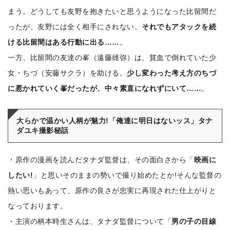
まう。どうしても友野を抱きたいと思うようになった比留間だ
ったが、友野には全く相手にされない。
それでもアタックを続
ける比留間はある行動に出る……
。
一方、比留間の友達の峯（遠藤雄弥）は、貧血で倒れていた少
女・ちづ（安藤サクラ）を助ける。
少し変わった考え方のちづ
に惹かれていく峯だったが、中々素直になれずにいて……
。
大らかで温かい人柄が魅力!「俺達に明日はないッス」タナ
ダユキ撮影秘話
・原作の漫画を読んだタナダ監督は、その面白さから「
映画に
したい!
」と思いそのままの勢いで撮り始めたとか!そんな監督の
熱い思いもあって、原作の良さが忠実に再現された仕上がりと
なっております。
・主演の柄本時生さんは、タナダ監督について「
男の子の目線