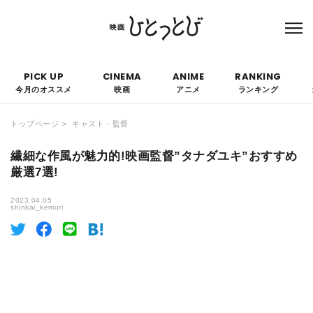
本サイトにはPRを含みます。なお、掲載されている広告の概要や評価等は事実に反し
て優遇されることはありません。
PICK UP
CINEMA
ANIME
RANKING
今月のオススメ
映画
アニメ
ランキング
トップページ
キャスト・監督
繊細な作風が魅力的!映画監督”タナダユキ”おすすめ
厳選7選!
2023.04.05
shinkai_kemuri