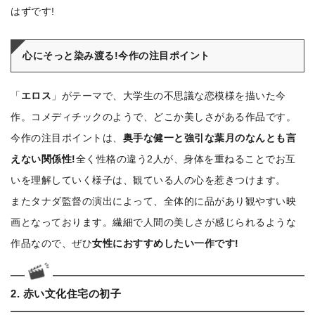
はずです!
心にそっと染み渡る!今作の注目ポイント
「
エロス
」がテーマで、大学生の不思議な恋模様を描いた今
作。コメディチックのようで、どこか美しさがある作品です。
今作の注目ポイントは、
奥手な健一と強引な葉月のなんとも言
えない関係性!
全く性格の違う2人が、身体を重ねることでお互
いを理解していく様子は、観ている人の心を惹きつけます。
またタナダ監督の演出によって、全体的に品があり観やすい映
画となっております。繊細で人間の美しさが感じられるような
作品なので、ぜひ
女性におすすめしたい一作です!
2. 赤い文化住宅の初子