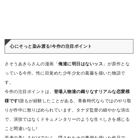
心にそっと染み渡る!今作の注目ポイント
さそうあきらさんの漫画「
俺達に明日はないッス
」が原作とな
っている今作。性に目覚めた少年少女の葛藤を描いた物語で
す。
今作の注目ポイントは、
登場人物達の織りなすリアルな恋愛模
様です!
誰もが経験したことがある、青春時代ならではのやり取
りが作中に散りばめられています。タナダ監督の細やかな演出
で、演技ではなくドキュメンタリーのような生々しさを感じる
こと間違いなし!
若者の美しさだけでなく、隠されたその裏側を描いた作品で