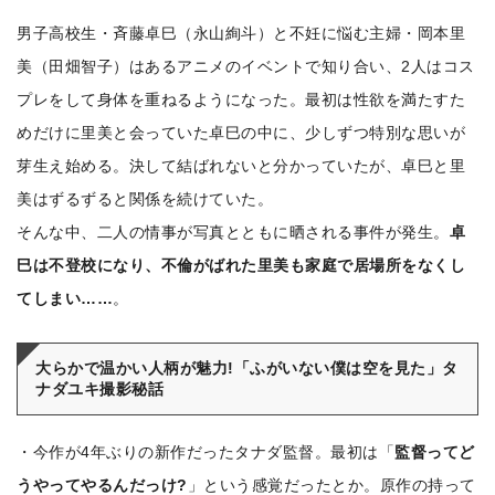
男子高校生・斉藤卓巳（永山絢斗）と不妊に悩む主婦・岡本里
美（田畑智子）はあるアニメのイベントで知り合い、2人はコス
プレをして身体を重ねるようになった。最初は性欲を満たすた
めだけに里美と会っていた卓巳の中に、少しずつ特別な思いが
芽生え始める。決して結ばれないと分かっていたが、卓巳と里
美はずるずると関係を続けていた。
そんな中、二人の情事が写真とともに晒される事件が発生。
卓
巳は不登校になり、不倫がばれた里美も家庭で居場所をなくし
てしまい……
。
大らかで温かい人柄が魅力!「ふがいない僕は空を見た」タ
ナダユキ撮影秘話
・今作が4年ぶりの新作だったタナダ監督。最初は「
監督ってど
うやってやるんだっけ?
」という感覚だったとか。原作の持って