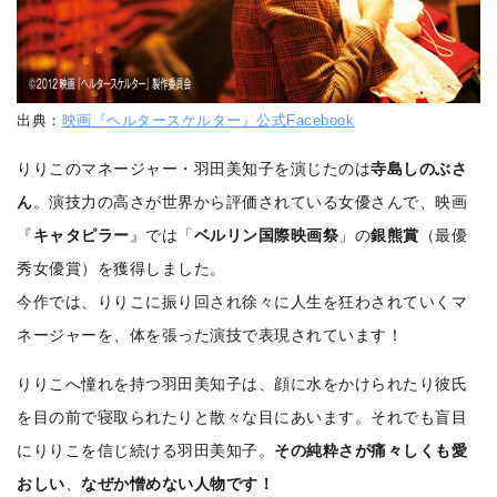
出典：
映画『ヘルタースケルター』公式Facebook
りりこのマネージャー・羽田美知子を演じたのは
寺島しのぶさ
ん
。演技力の高さが世界から評価されている女優さんで、映画
『
キャタピラー
』では「
ベルリン国際映画祭
」の
銀熊賞
（最優
秀女優賞）を獲得しました。
今作では、りりこに振り回され徐々に人生を狂わされていくマ
ネージャーを、体を張った演技で表現されています！
りりこへ憧れを持つ羽田美知子は、顔に水をかけられたり彼氏
を目の前で寝取られたりと散々な目にあいます。それでも盲目
にりりこを信じ続ける羽田美知子。
その純粋さが痛々しくも愛
おしい
、
なぜか憎めない人物です！