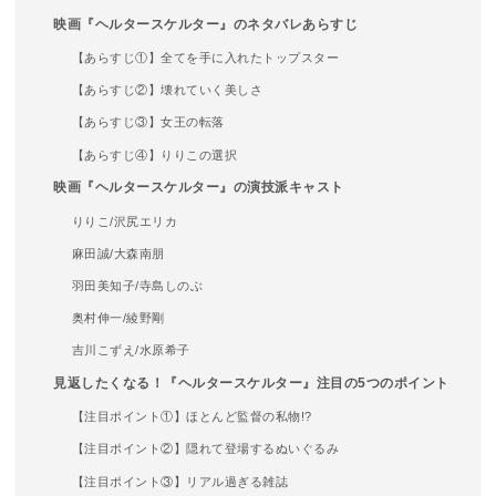
映画『ヘルタースケルター』のネタバレあらすじ
【あらすじ①】全てを手に入れたトップスター
【あらすじ②】壊れていく美しさ
【あらすじ③】女王の転落
【あらすじ④】りりこの選択
映画『ヘルタースケルター』の演技派キャスト
りりこ/沢尻エリカ
麻田誠/大森南朋
羽田美知子/寺島しのぶ
奥村伸一/綾野剛
吉川こずえ/水原希子
見返したくなる！『ヘルタースケルター』注目の5つのポイント
【注目ポイント①】ほとんど監督の私物!?
【注目ポイント②】隠れて登場するぬいぐるみ
【注目ポイント③】リアル過ぎる雑誌