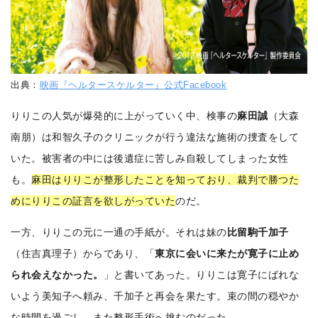
出典：
映画『ヘルタースケルター』公式Facebook
りりこの人気が爆発的に上がっていく中、検事の
麻田誠
（大森
南朋）は和智久子のクリニックが行う違法な施術の捜査をして
いた。被害者の中には後遺症に苦しみ自殺してしまった女性
も。
麻田はりりこが整形したことを知っており、裁判で勝つた
めにりりこの証言を欲しがっていた
のだ。
一方、りりこの元に一通の手紙が。それは妹の
比留駒千加子
（住吉真理子）からであり、「
東京に会いに来たが寛子に止め
られ会えなかった。
」と書いてあった。りりこは寛子にばれな
いよう美知子へ頼み、千加子と再会を果たす。束の間の穏やか
な時間を過ごし、また整形手術へ挑むのだった。