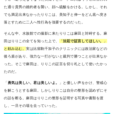
た通り貴男の婚約者を襲い、顔へ硫酸をかける。しかし、それ
でも満足出来なかったりりこは、美知子と伸一をどん底へ突き
落とすために二人へ性行為を強要するのだった。
そんな中、水族館での撮影に来たりりこは麻田と対峙する。麻
田はりりこの全てを知った上で、
「
法廷で証言してほしい。
」
と頼み込む。
実は比留駒千加子のクリニックには政治家などの
後ろ盾があり、強力な一打がないと裁判で勝つことが出来なか
った。そこで麻田は、りりこの証言を切り札として使いたかっ
たのだ。
「
勇気は美しい、君は美しいよ。
」と優しい声をかけ、警戒心
を解こうとする麻田。しかしりりこは自分の整形を認めずにそ
の話を断る。麻田はりりこの整形を証明する写真や書類を渡
し、一旦その場を去っていった。