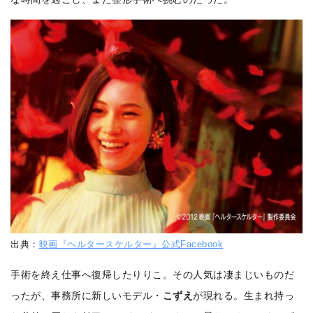
出典：
映画『ヘルタースケルター』公式Facebook
手術を終え仕事へ復帰したりりこ。その人気は凄まじいものだ
ったが、事務所に新しいモデル・
こずえ
が現れる。生まれ持っ