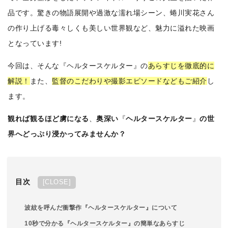
品です。驚きの物語展開や過激な濡れ場シーン、蜷川実花さん
の作り上げる毒々しくも美しい世界観など、魅力に溢れた映画
となっています!
今回は、そんな『ヘルタースケルター』の
あらすじを徹底的に
解説！
また、
監督のこだわりや撮影エピソードなどもご紹介
し
ます。
観れば観るほど虜になる
、
奥深い
『
ヘルタースケルター
』
の世
界へどっぷり浸かってみませんか？
目次
[
CLOSE
]
波紋を呼んだ衝撃作『ヘルタースケルター』について
10秒で分かる『ヘルタースケルター』の簡単なあらすじ