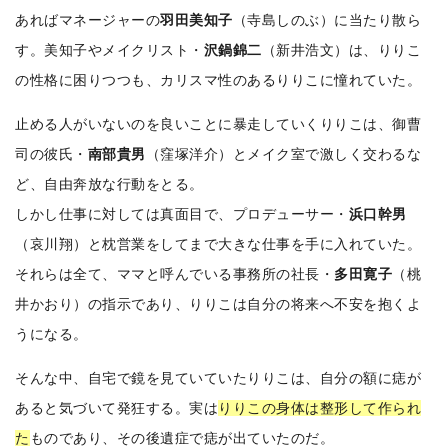
あればマネージャーの
羽田美知子
（寺島しのぶ）に当たり散ら
す。美知子やメイクリスト・
沢鍋錦二
（新井浩文）は、りりこ
の性格に困りつつも、カリスマ性のあるりりこに憧れていた。
止める人がいないのを良いことに暴走していくりりこは、御曹
司の彼氏・
南部貴男
（窪塚洋介）とメイク室で激しく交わるな
ど、自由奔放な行動をとる。
しかし仕事に対しては真面目で、プロデューサー・
浜口幹男
（哀川翔）と枕営業をしてまで大きな仕事を手に入れていた。
それらは全て、ママと呼んでいる事務所の社長・
多田寛子
（桃
井かおり）の指示であり、りりこは自分の将来へ不安を抱くよ
うになる。
そんな中、自宅で鏡を見ていていたりりこは、自分の額に痣が
あると気づいて発狂する。実は
りりこの身体は整形して作られ
た
ものであり、その後遺症で痣が出ていたのだ。