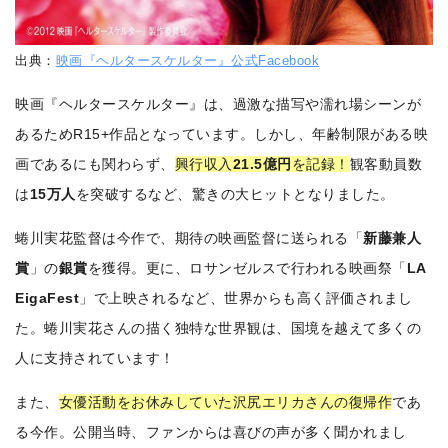
出典：
映画『ヘルタースケルター』公式Facebook
映画『ヘルタースケルター』は、過激な描写や濡れ場シーンが
あるためR15+作品となっています。しかし、年齢制限がある映
画であるにも関わらず、
興行収入
21.5億円
を記録！
観客動員数
は
15万人
を突破するなど、驚きの大ヒットとなりました。
蜷川実花監督は今作で、期待の映画監督に送られる「
新藤兼人
賞
」の
銀賞
を獲得。更に、ロサンゼルスで行われる映画祭「
LA
EigaFest
」で上映されるなど、世界からも高く評価されまし
た。蜷川実花さんの描く独特な世界観は、国境を越えて多くの
人に支持されています！
また、
女優活動をお休みしていた沢尻エリカさんの復帰作
であ
る今作。公開当時、ファンからは喜びの声が多く聞かれまし