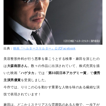
出典：
映画『ヘルタースケルター』公式Facebook
美容整形外科が行う悪事を暴こうとする検事・麻田を演じたの
は
大森南朋さん
。数々の作品に出演されていて、株式売買を描
いた映画『
ハゲタカ
』では「
第33回日本アカデミー賞
」で
優秀
主演男優賞
を受賞しました。
今作では、りりこの心を動かす重要な人物を味のある繊細な演
技で表現されています！
麻田は、どこかミステリアスな雰囲気のある人物で、一歩下が