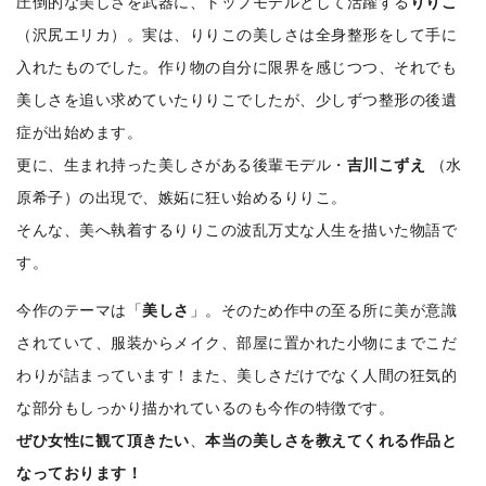
圧倒的な美しさを武器に、トップモデルとして活躍する
りりこ
（沢尻エリカ）。実は、りりこの美しさは全身整形をして手に
入れたものでした。作り物の自分に限界を感じつつ、それでも
美しさを追い求めていたりりこでしたが、少しずつ整形の後遺
症が出始めます。
更に、生まれ持った美しさがある後輩モデル・
吉川こずえ
（水
原希子）の出現で、嫉妬に狂い始めるりりこ。
そんな、美へ執着するりりこの波乱万丈な人生を描いた物語で
す。
今作のテーマは「
美しさ
」。そのため作中の至る所に美が意識
されていて、服装からメイク、部屋に置かれた小物にまでこだ
わりが詰まっています！また、美しさだけでなく人間の狂気的
な部分もしっかり描かれているのも今作の特徴です。
ぜひ女性に観て頂きたい
、
本当の美しさを教えてくれる作品と
なっております！