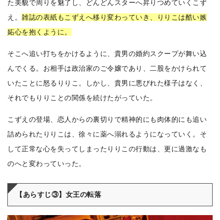
た美貌で周りを魅了し、どんどんスターへ昇りつめていくこず
え。
雑誌の表紙もこずえへ移り変わっていき、りりこは酷い嫉
妬心を抱くように。
そこへ追い打ちをかけるように、貴男の婚約スクープが舞い込
んでくる。お相手は政治家のご令嬢であり、二股をかけられて
いたことに怒るりりこ。しかし、貴男に悪びれた様子はなく、
それでもりりことの関係を続けたがっていた。
こずえの登場、恋人からの裏切りで精神的にも肉体的にも追い
詰められたりりこは、徐々に薬へ溺れるようになっていく。そ
して正常な心を失ってしまったりりこの行動は、更に過激なも
のへと変わっていった。
【あらすじ③】女王の転落