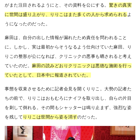
がまた注目されるようにと、その資料を公にする。
驚きの真実
に世間は盛り上がり、りりこはまた多くの人から求められる
よ
うになったのだった。
麻田は、自分の出した情報が漏れたため責任を問われること
に。しかし、実は最初からそうなるよう仕向けていた麻田。り
りこの整形が公になれば、クリニックの悪事も晒されると考え
ていたのだ。
麻田の読みどおりクリニックは悪徳な施術を行っ
ていたとして、日本中に報道されていた。
事態を収束させるために記者会見を開くりりこ。大勢の記者た
ちの前で、りりこはおもむろにナイフを取り出し、自らの片目
を刺して倒れる。その間もシャッターは鳴り止まず、強烈な姿
を残して
りりこは世間から姿を消す
のだった。