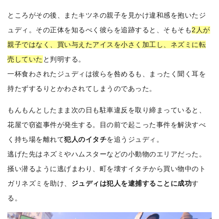
ところがその後、またキツネの親子を見かけ違和感を抱いたジ
ュディ。その正体を知るべく彼らを追跡すると、そもそも
2人が
親子ではなく、買い与えたアイスを小さく加工し、ネズミに転
売していた
と判明する。
一杯食わされたジュディは彼らを咎めるも、まったく聞く耳を
持たずするりとかわされてしまうのであった。
もんもんとしたまま次の日も駐車違反を取り締まっていると、
花屋で窃盗事件が発生する。目の前で起こった事件を解決すべ
く持ち場を離れて
犯人のイタチ
を追うジュディ。
逃げた先はネズミやハムスターなどの小動物のエリアだった。
掻い潜るように逃げまわり、町を壊すイタチから買い物中のト
ガリネズミを助け、
ジュディは犯人を逮捕することに成功
す
る。