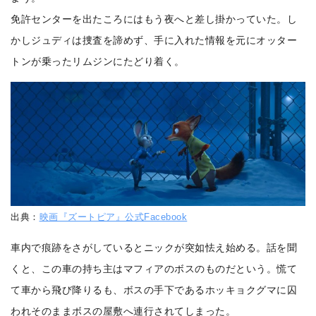
免許センターを出たころにはもう夜へと差し掛かっていた。し
かしジュディは捜査を諦めず、手に入れた情報を元にオッター
トンが乗ったリムジンにたどり着く。
出典：
映画『ズートピア』公式Facebook
車内で痕跡をさがしているとニックが突如怯え始める。話を聞
くと、この車の持ち主はマフィアのボスのものだという。慌て
て車から飛び降りるも、ボスの手下であるホッキョクグマに囚
われそのままボスの屋敷へ連行されてしまった。