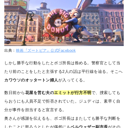
出典：
映画『ズートピア』公式Facebook
しかし勝手な行動をしたとボゴ所長は咎める。警察官として当
たり前のことをしたと主張する2人の話は平行線を辿る。そこへ
カワウソのオッタートン婦人
が入ってくる。
数日前から
花屋を営む夫の
エミットが行方不明
で、捜索しても
らおうにも人員不足で拒否されていた。ジュディは、素早く自
分が事件を担当すると宣言する。
奥さんが感謝を伝えるも、ボゴ所長はまたしても勝手な判断を
したことに怒ろうとしたが偶然にも
ベルウェザー副市長
がその