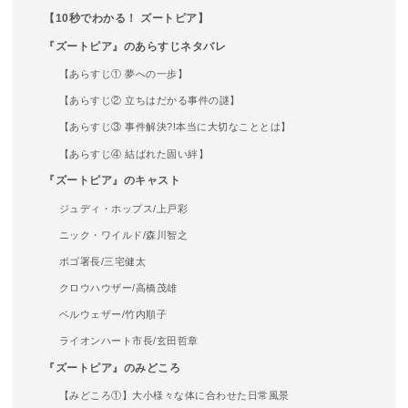
【10秒でわかる！ ズートピア】
『ズートピア』のあらすじネタバレ
【あらすじ① 夢への一歩】
【あらすじ② 立ちはだかる事件の謎】
【あらすじ③ 事件解決?!本当に大切なこととは】
【あらすじ④ 結ばれた固い絆】
『ズートピア』のキャスト
ジュディ・ホップス/上戸彩
ニック・ワイルド/森川智之
ボゴ署長/三宅健太
クロウハウザー/高橋茂雄
ベルウェザー/竹内順子
ライオンハート市長/玄田哲章
『ズートピア』のみどころ
【みどころ①】大小様々な体に合わせた日常風景