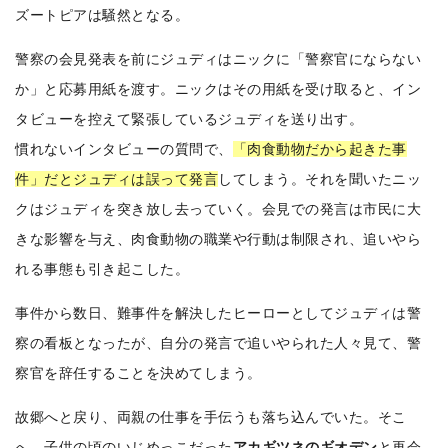
ズートピアは騒然となる。
警察の会見発表を前にジュディはニックに「警察官にならない
か」と応募用紙を渡す。ニックはその用紙を受け取ると、イン
タビューを控えて緊張しているジュディを送り出す。
慣れないインタビューの質問で、
「肉食動物だから起きた事
件」だとジュディは誤って発言
してしまう。それを聞いたニッ
クはジュディを突き放し去っていく。会見での発言は市民に大
きな影響を与え、肉食動物の職業や行動は制限され、追いやら
れる事態も引き起こした。
事件から数日、難事件を解決したヒーローとしてジュディは警
察の看板となったが、自分の発言で追いやられた人々見て、警
察官を辞任することを決めてしまう。
故郷へと戻り、両親の仕事を手伝うも落ち込んでいた。そこ
へ、子供の頃のいじめっこだった
アカギツネのギオデン
と再会