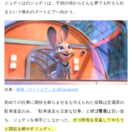
ジュディはのジュディは、子供の頃からどんな夢でも叶えられ
るという憧れのズートピアへ向かう。
出典：
映画『ズートピア』公式Facebook
初めての仕事に期待を膨らませるも与えられた役職は交通課の
駐車違反のみ。「駐車違反も立派な仕事」と
ボゴ署長
は言い放
ち、ジュディを相手にしなかった。
ボゴ所長を見返してやろう
と闘志を燃やすジュディ。