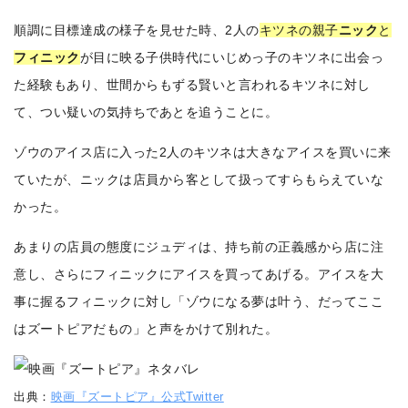
順調に目標達成の様子を見せた時、2人の
キツネの親子
ニック
と
フィニック
が目に映る子供時代にいじめっ子のキツネに出会っ
た経験もあり、世間からもずる賢いと言われるキツネに対し
て、つい疑いの気持ちであとを追うことに。
ゾウのアイス店に入った2人のキツネは大きなアイスを買いに来
ていたが、ニックは店員から客として扱ってすらもらえていな
かった。
あまりの店員の態度にジュディは、持ち前の正義感から店に注
意し、さらにフィニックにアイスを買ってあげる。アイスを大
事に握るフィニックに対し「ゾウになる夢は叶う、だってここ
はズートピアだもの」と声をかけて別れた。
出典：
映画『ズートピア』公式Twitter