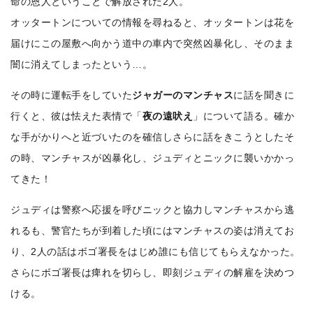
命の恩人ということで解放された2人。
オッタートンについての情報を尋ねると、オッタートンは花を
届けにこの屋敷へ向かう道中の車内で突然凶暴化し、そのまま
闇に消えてしまったという…。
その時に運転手をしていた
ジャガーのマンチャス
に話を聞きに
行くと、彼は怯えた表情で「
夜の遠吠え
」について語る。確か
な手がかりへと近づいたのを確信しさらに話をきこうとしたそ
の時、マンチャスが凶暴化し、ジュディとニックに襲いかかっ
てきた！
ジュディは警察へ応援を呼びニックと協力しマンチャスから逃
れるも、警官たちが到着した頃にはマンチャスの姿は消えてお
り、2人の話はボゴ署長をはじめ誰にも信じてもらえなかった。
さらにボゴ署長は痺れを切らし、即刻ジュディの解雇を決めつ
ける。