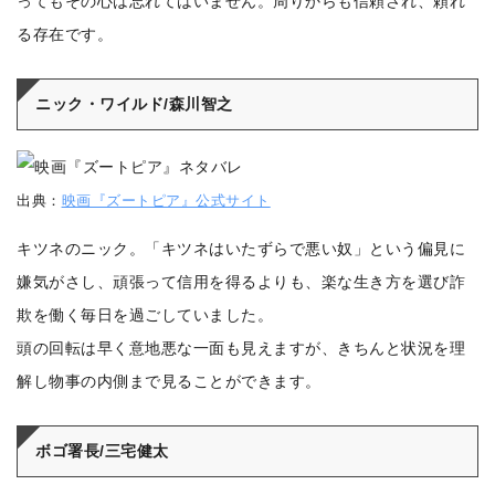
ってもその心は忘れてはいません。周りからも信頼され、頼れ
る存在です。
ニック・ワイルド/森川智之
出典：
映画『ズートピア』公式サイト
キツネのニック。「キツネはいたずらで悪い奴」という偏見に
嫌気がさし、頑張って信用を得るよりも、楽な生き方を選び詐
欺を働く毎日を過ごしていました。
頭の回転は早く意地悪な一面も見えますが、きちんと状況を理
解し物事の内側まで見ることができます。
ボゴ署長/三宅健太