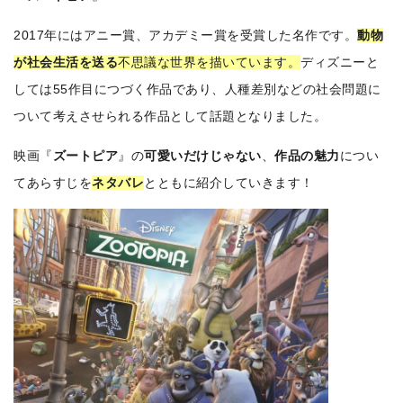
2017年にはアニー賞、アカデミー賞を受賞した名作です。
動物
が社会生活を送る
不思議な世界を描いています。
ディズニーと
しては55作目につづく作品であり、人種差別などの社会問題に
ついて考えさせられる作品として話題となりました。
映画『
ズートピア
』の
可愛いだけじゃない
、
作品の魅力
につい
てあらすじを
ネタバレ
とともに紹介していきます！