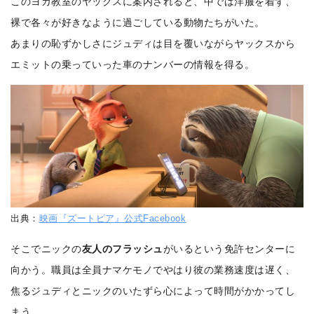
このヨガ教室のヤックスに案内されると、中では洋服を着ず、
裸で各々が好きなように過ごしている動物たちがいた。
あまりの恥ずかしさにジュディは目を覆いながらヤックスから
エミットの乗っていった車のナンバーの情報を得る。
出典：
映画『ズートピア』公式Facebook
そこでニックの
友人のフラッシュ
がいるという免許センターに
向かう。職員は全員ナマケモノでやはり彼の業務速度は遅く、
焦るジュディとニックのいたずら心によって時間がかかってし
まう。