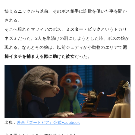
怯えるニックから以前、そのボス相手に詐欺を働いた事を聞か
される。
そこへ現れたマフィアのボス、
ミスター・ビック
というトガリ
ネズミだった。2人を氷漬けの刑にしようとした時、ボスの娘が
現れる。なんとその娘は、以前ジュディが小動物のエリアで
泥
棒イタチを捕まえる際に助けた彼女
だった。
出典：
映画『ズートピア』公式Facebook