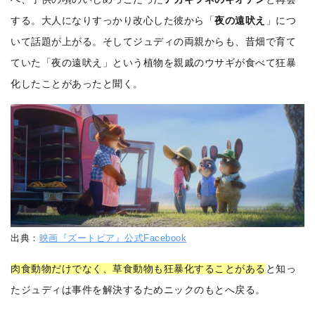
する。大人になりすっかり改心した彼から「
夜の遠吠え
」につ
いて話題が上がる。そしてジュディの両親からも、昔畑で育て
ていた「夜の遠吠え」という植物を親戚のウサギが食べて狂暴
化したことがあったと聞く。
出典：
映画『ズートピア』公式Facebook
肉食動物だけでなく、草食動物も狂暴化することがある
と知っ
たジュディは事件を解決するためニックのもとへ戻る。