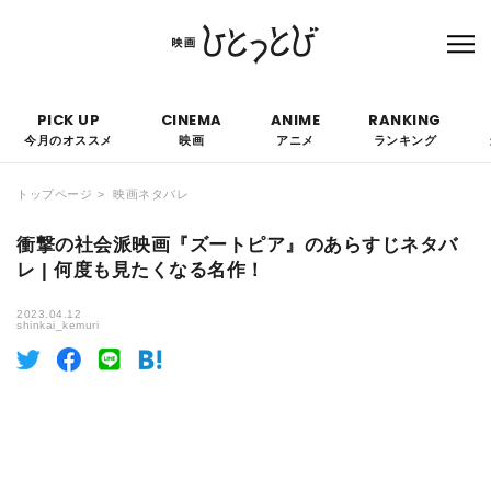
本サイトにはPRを含みます。なお、掲載されている広告の概要や評価等は事実に反し
て優遇されることはありません。
PICK UP
CINEMA
ANIME
RANKING
今月のオススメ
映画
アニメ
ランキング
トップページ
映画ネタバレ
衝撃の社会派映画『ズートピア』のあらすじネタバ
レ | 何度も見たくなる名作！
2023.04.12
shinkai_kemuri