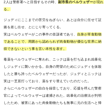
2人は警察署へと目指すもその時、
副市長のベルウェザー
が現れ
る。
ジュディにここまでの苦労をねぎらい、あとは自分に任せて証
拠を差し出せ、とにじり寄ってくる。
実はベルウェザーがこの事件の首謀者であり、
自身が草食動物
であることで、周囲から認められず肉食動物が優位な世界に納
得できないという事を言い本性を表す。
毒薬をベルウェザーに奪われ、ニックは薬を打ち込まれ凶暴化
しジュディに襲いかかる。自身の野望のためにジュディを抹殺
したと勝ち誇ったベルウェザーだったが、ジュディとニックは
実は一芝居打っており、薬をすり替えていたのだった。
さらにベルウェザーの自白を録音しており、応援を呼んだ警察
官によってベルウェザーは逮捕された。凶暴化の治療法が判明
したため、被害にあった肉食動物たちも無事に元の生活へと帰