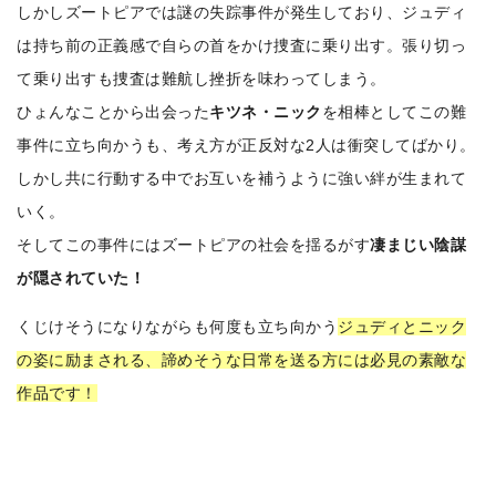
しかしズートピアでは謎の失踪事件が発生しており、ジュディ
は持ち前の正義感で自らの首をかけ捜査に乗り出す。張り切っ
て乗り出すも捜査は難航し挫折を味わってしまう。
ひょんなことから出会った
キツネ・ニック
を相棒としてこの難
事件に立ち向かうも、考え方が正反対な2人は衝突してばかり。
しかし共に行動する中でお互いを補うように強い絆が生まれて
いく。
そしてこの事件にはズートピアの社会を揺るがす
凄まじい陰謀
が隠されていた！
くじけそうになりながらも何度も立ち向かう
ジュディとニック
の姿に励まされる、諦めそうな日常を送る方には必見の素敵な
作品です！