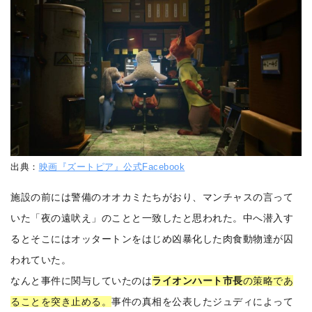
出典：
映画『ズートピア』公式Facebook
施設の前には警備のオオカミたちがおり、マンチャスの言って
いた「夜の遠吠え」のことと一致したと思われた。中へ潜入す
るとそこにはオッタートンをはじめ凶暴化した肉食動物達が囚
われていた。
なんと事件に関与していたのは
ライオンハート市長
の策略であ
ることを突き止める。
事件の真相を公表したジュディによって