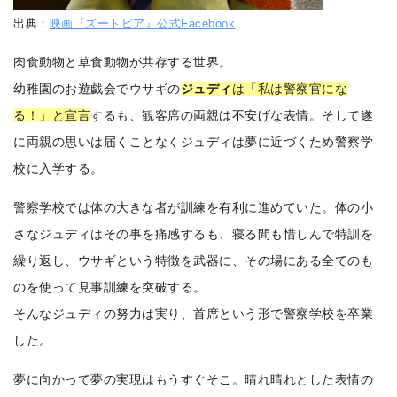
出典：
映画『ズートピア』公式Facebook
肉食動物と草食動物が共存する世界。
幼稚園のお遊戯会でウサギの
ジュディ
は「私は警察官にな
る！」と宣言
するも、観客席の両親は不安げな表情。そして遂
に両親の思いは届くことなくジュディは夢に近づくため警察学
校に入学する。
警察学校では体の大きな者が訓練を有利に進めていた。体の小
さなジュディはその事を痛感するも、寝る間も惜しんで特訓を
繰り返し、ウサギという特徴を武器に、その場にある全てのも
のを使って見事訓練を突破する。
そんなジュディの努力は実り、首席という形で警察学校を卒業
した。
夢に向かって夢の実現はもうすぐそこ。晴れ晴れとした表情の