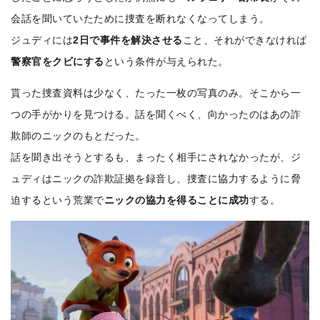
会話を聞いていたために捜査を断れなくなってしまう。
ジュディには
2日で事件を解決させる
こと、それができなければ
警察官をクビにする
という条件が与えられた。
貰った捜査資料は少なく、たった一枚の写真のみ。そこから一
つの手がかりを見つける。話を聞くべく、向かったのはあの詐
欺師のニックのもとだった。
話を聞き出そうとするも、まったく相手にされなかったが、ジ
ュディはニックの詐欺証拠を録音し、捜査に協力するように脅
迫するという荒業で
ニックの協力を得ることに成功
する。