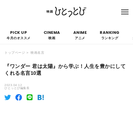
本サイトにはPRを含みます。なお、掲載されている広告の概要や評価等は事実に反し
て優遇されることはありません。
PICK UP
CINEMA
ANIME
RANKING
今月のオススメ
映画
アニメ
ランキング
トップページ
映画名言
『ワンダー 君は太陽』から学ぶ！人生を豊かにして
くれる名言10選
2023.04.12
ひとっとび編集長