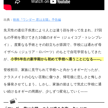
出典：
映画『ワンダー 君は太陽』予告編
先天性の遺伝子疾患により人とは違う顔を持って生まれ、27回
もの手術を受けてきた10歳のオギー（ジェイコブ・トレンブレ
イ）。度重なる手術とその顔立ちが原因で、学校には通わず母
イザベル（ジュリア・ロバーツ）のもとで自宅学習をしてきた
が、
小学5年生の新学期から初めて学校へ通うことになる――。
登校初日、家族に見守られて学校へと向かうオギーだったが、
クラスメイトの心ない言動に傷つき、帰宅後に悲しさと悔しさ
を爆発させてしまう。しかし、家族の励ましで気丈に学校に通
い続けるオギーの周囲が、少しずつ変化していく――