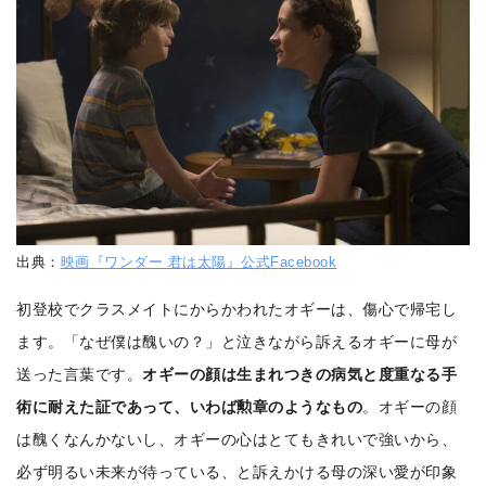
出典：
映画『ワンダー 君は太陽』公式Facebook
初登校でクラスメイトにからかわれたオギーは、傷心で帰宅し
ます。「なぜ僕は醜いの？」と泣きながら訴えるオギーに母が
送った言葉です。
オギーの顔は生まれつきの病気と度重なる手
術に耐えた証であって、いわば勲章のようなもの
。オギーの顔
は醜くなんかないし、オギーの心はとてもきれいで強いから、
必ず明るい未来が待っている、と訴えかける母の深い愛が印象