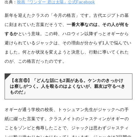
出典：
映画『ワンダー 君は太陽』公式Facebook
新年を迎えたクラスの「今月の格言」です。古代エジプトの墓
に刻まれていた言葉だそうで、
一番大事なのは、その人が何を
するか
という意味。この時、ハロウィン以降ずっとオギーから
避けられているジャックは、その理由が分からず1人で悩んでい
ました。何とか状況を変えようと決意し、行動に導いてくれた
のが、この格言だったのです。
【名言⑥】「どんな話にも2面がある。ケンカのきっかけ
は察しがつく。人を殴るのはよくないが、親友は守るべき
ものだ」
オギーが通う学校の校長、トゥシュマン先生がジャックへの手
紙に綴った言葉です。クラスメイトのジャスティンがオギーの
ことをゾンビと侮辱したことで、ジャックは思わずジャスティ