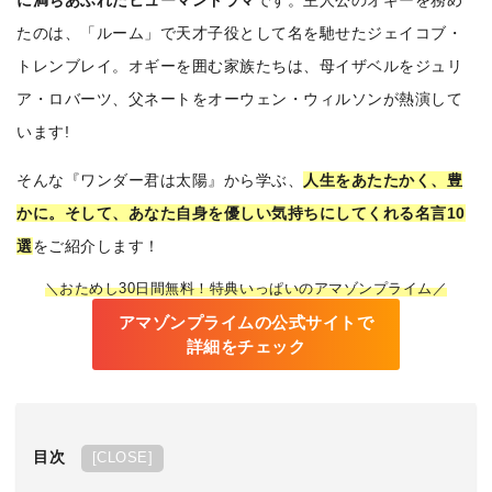
に満ちあふれたヒューマンドラマ
です。主人公のオギーを務め
たのは、「ルーム」で天才子役として名を馳せたジェイコブ・
トレンブレイ。オギーを囲む家族たちは、母イザベルをジュリ
ア・ロバーツ、父ネートをオーウェン・ウィルソンが熱演して
います!
そんな『ワンダー君は太陽』から学ぶ、
人生をあたたかく、豊
かに。そして、あなた自身を優しい気持ちにしてくれる名言10
選
をご紹介します！
＼おためし30日間無料！特典いっぱいのアマゾンプライム／
アマゾンプライムの公式サイトで
詳細をチェック
目次
[
CLOSE
]