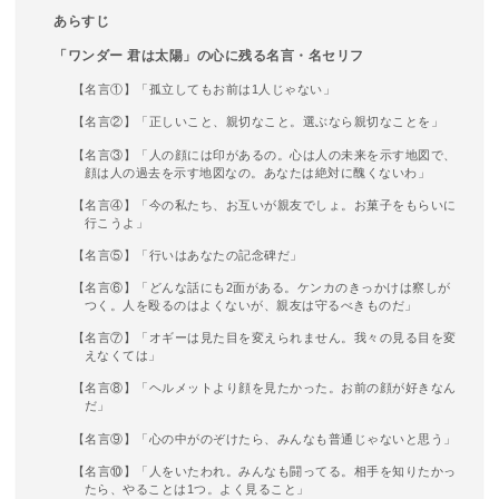
あらすじ
「ワンダー 君は太陽」の心に残る名言・名セリフ
【名言①】「孤立してもお前は1人じゃない」
【名言②】「正しいこと、親切なこと。選ぶなら親切なことを」
【名言③】「人の顔には印があるの。心は人の未来を示す地図で、
顔は人の過去を示す地図なの。あなたは絶対に醜くないわ」
【名言④】「今の私たち、お互いが親友でしょ。お菓子をもらいに
行こうよ」
【名言⑤】「行いはあなたの記念碑だ」
【名言⑥】「どんな話にも2面がある。ケンカのきっかけは察しが
つく。人を殴るのはよくないが、親友は守るべきものだ」
【名言⑦】「オギーは見た目を変えられません。我々の見る目を変
えなくては」
【名言⑧】「ヘルメットより顔を見たかった。お前の顔が好きなん
だ」
【名言⑨】「心の中がのぞけたら、みんなも普通じゃないと思う」
【名言⑩】「人をいたわれ。みんなも闘ってる。相手を知りたかっ
たら、やることは1つ。よく見ること」