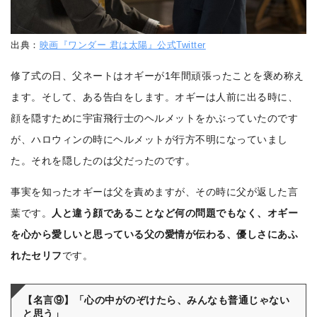
出典：
映画『ワンダー 君は太陽』公式Twitter
修了式の日、父ネートはオギーが1年間頑張ったことを褒め称え
ます。そして、ある告白をします。オギーは人前に出る時に、
顔を隠すために宇宙飛行士のヘルメットをかぶっていたのです
が、ハロウィンの時にヘルメットが行方不明になっていまし
た。それを隠したのは父だったのです。
事実を知ったオギーは父を責めますが、その時に父が返した言
葉です。
人と違う顔であることなど何の問題でもなく、オギー
を心から愛しいと思っている父の愛情が伝わる、優しさにあふ
れたセリフ
です。
【名言⑨】「心の中がのぞけたら、みんなも普通じゃない
と思う」