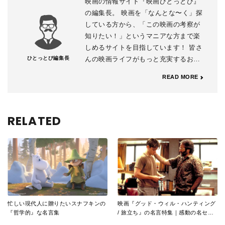
映画の情報サイト『映画ひとっとび』
の編集長。 映画を「なんとな〜く」探
している方から、「この映画の考察が
知りたい！」というマニアな方まで楽
しめるサイトを目指しています！ 皆さ
ひとっとび編集長
んの映画ライフがもっと充実するお手
伝いができますように。
READ MORE
RELATED
忙しい現代人に贈りたいスナフキンの
映画『グッド・ウィル・ハンティング
『哲学的』な名言集
/ 旅立ち』の名言特集｜感動の名セリ
フをプレイバック