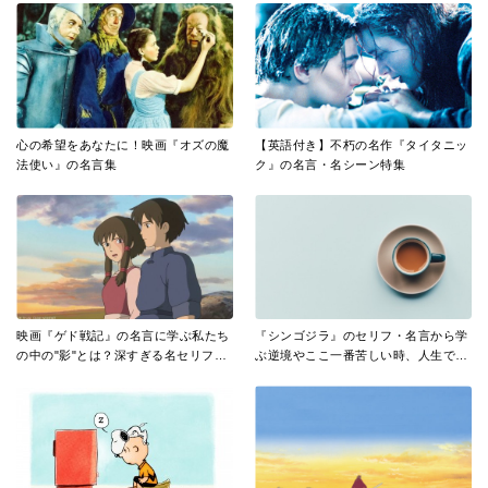
心の希望をあなたに！映画『オズの魔
【英語付き】不朽の名作『タイタニッ
法使い』の名言集
ク』の名言・名シーン特集
映画『ゲド戦記』の名言に学ぶ私たち
『シンゴジラ』のセリフ・名言から学
の中の"影"とは？深すぎる名セリフ12
ぶ逆境やここ一番苦しい時、人生で守
個を厳選
りたい大切な考え方とは