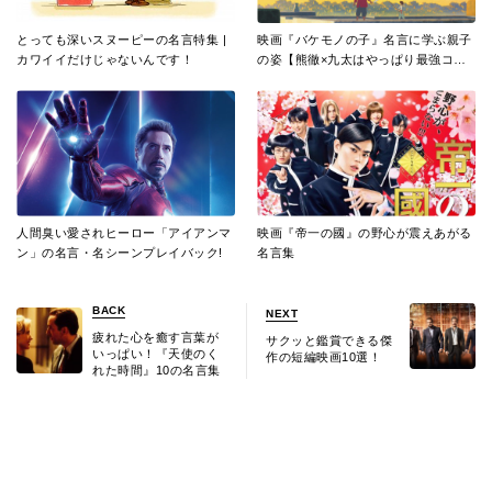
とっても深いスヌーピーの名言特集 |
映画『バケモノの子』名言に学ぶ親子
カワイイだけじゃないんです！
の姿【熊徹×九太はやっぱり最強コン
ビ!】
人間臭い愛されヒーロー「アイアンマ
映画『帝一の國』の野心が震えあがる
ン」の名言・名シーンプレイバック!
名言集
BACK
NEXT
疲れた心を癒す言葉が
サクッと鑑賞できる傑
いっぱい！『天使のく
作の短編映画10選！
れた時間』10の名言集