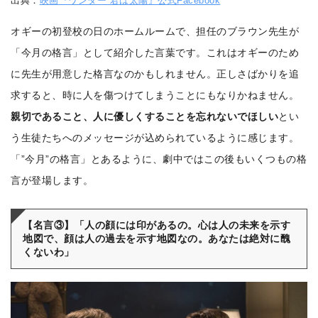
出典：
映画『ワンダー 君は太陽』公式Facebook
オギーの初登校の日のホームルームで、担任のブラウン先生が
「今月の格言」として紹介した言葉です。これはオギーのため
に先生が用意した格言なのかもしれません。正しさばかりを追
求すると、時に人を傷つけてしまうことにもなりかねません。
親切であること、人に優しくすることを忘れないでほしい
とい
う生徒たちへのメッセージが込められているように感じます。
「”今月”の格言」とあるように、劇中ではこの後もいくつもの格
言が登場します。
【名言③】「人の顔には印があるの。心は人の未来を示す
地図で、顔は人の過去を示す地図なの。あなたは絶対に醜
くないわ」