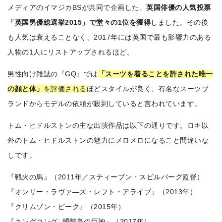
メディアのイマジカBSが共同で企画した、
英国俳優の人気投票
「英国男優総選挙2015」で堂々の1位を獲得
しました。その後
も人気は衰えることなく、2017年には英国で最も影響力のある
人物の1人にリストアップされるほど。
男性向け雑誌の『GQ』では
「スーツを着ることを許された唯一
の顔と体」
を評価される
ほどスタイルが良く、有名なスーツブ
ランドからモデルの依頼が殺到していると言われています。
トム・ヒドルストンの主な出演作品は以下の通りです。ロキ以
外のトム・ヒドルストンの魅力にメロメロになること間違いな
しです。
『戦火の馬』（2011年／スティーブン・スピルバーグ監督）
『オンリー・ラヴァ―ズ・レフト・アライブ』（2013年）
『クリムゾン・ピーク』（2015年）
『キングコング: 髑髏島の巨神』（2017年）