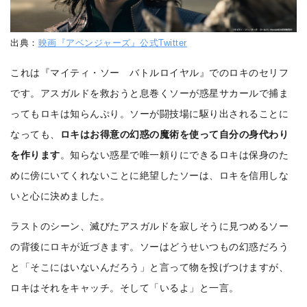
出典：
映画『アベンジャーズ』公式Twitter
これは『マイティ・ソー バトルロイヤル』でのロキのセリフ
です。アスガルドを救おうと息巻くソーが惑星サカールで捕ま
ってもロキは知らんぷり。ソーが闘技場に駆り出されることに
なっても、
ロキはお得意の幻惑の魔術を使って自分の身代わり
を作ります
。知らない惑星で唯一頼りにできるロキは保身のた
めに傍にいてくれないことに絶望したソーは、ロキを信用しな
いと心に決めました。
ラストのシーン、滅びたアスガルドを寂しそうに見つめるソー
の背後にロキが近づきます。ソーはどうせいつもの幻惑だろう
と「そこにはいないんだろう」と言って物を投げつけますが、
ロキはそれをキャッチ。そして「いるよ」と一言。