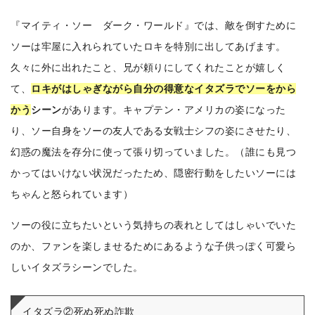
『マイティ・ソー ダーク・ワールド』では、敵を倒すために
ソーは牢屋に入れられていたロキを特別に出してあげます。
久々に外に出れたこと、兄が頼りにしてくれたことが嬉しく
て、
ロキがはしゃぎながら自分の得意なイタズラでソーをから
かう
シーン
があります。キャプテン・アメリカの姿になった
り、ソー自身をソーの友人である女戦士シフの姿にさせたり、
幻惑の魔法を存分に使って張り切っていました。（誰にも見つ
かってはいけない状況だったため、隠密行動をしたいソーには
ちゃんと怒られています）
ソーの役に立ちたいという気持ちの表れとしてはしゃいでいた
のか、ファンを楽しませるためにあるような子供っぽく可愛ら
しいイタズラシーンでした。
イタズラ②死ぬ死ぬ詐欺