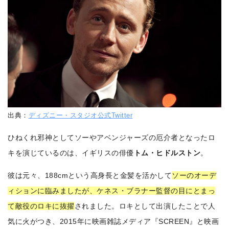
出典：
ディズニー・スタジオ公式Twitter
ひねくれ邪神としてソーやアベンジャーズの厄介者となったロ
キを演じているのは、イギリスの俳優
トム・ヒドルストン
。
彼は元々、188cmという高身長と金髪を活かして
ソーのオーデ
ィションに臨みましたが、ケネス・ブラナー監督の目にとまっ
て敵役のロキに抜擢
されました。ロキとして出演したことで人
気に火がつき、2015年に映画雑誌メディア『SCREEN』と映画