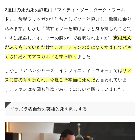
2度目の死ぬ死ぬ詐欺は『マイティ・ソー ダーク・ワール
ド』。母親フリッガの仇討ちとしてソーと協力し、敵陣に乗り
込みます。しかし苦戦するソーを助けようと身を挺したことで
ロキは絶命します。ソーの腕の中で看取られますが、
実は死ん
だふりをしていただけ
で、オーディンの姿になりすましてどさ
くさに紛れてアスガルドを乗っ取り
ました。
しかし『アベンジャーズ インフィニティ・ウォー』では
サノ
スに首の骨を折られ、今度こそ本当に死んだ
と言われていま
す。ファンは今回も詐欺であってほしいと願っていました。
イタズラ③自分の英雄的死を劇にする