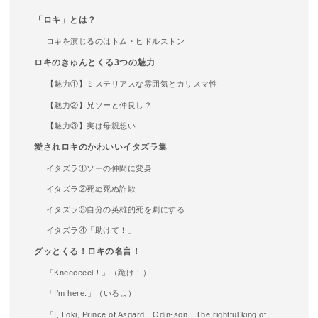
「ロキ」とは？
ロキを演じるのはトム・ヒドルストン
ロキのきゅんとくる3つの魅力
【魅力①】ミステリアスな雰囲気とカリスマ性
【魅力②】兄ソーと仲良し？
【魅力③】実は母親想い
愛されロキのかわいいイタズラ集
イタズラ①ソーの仲間に変身
イタズラ②死ぬ死ぬ詐欺
イタズラ③自分の英雄的死を劇にする
イタズラ④「助けて！」
グッとくる！ロキの名言！
「Kneeeeeel！」（跪け！）
「I’m here.」（いるよ）
「I, Loki, Prince of Asgard…Odin-son…The rightful king of