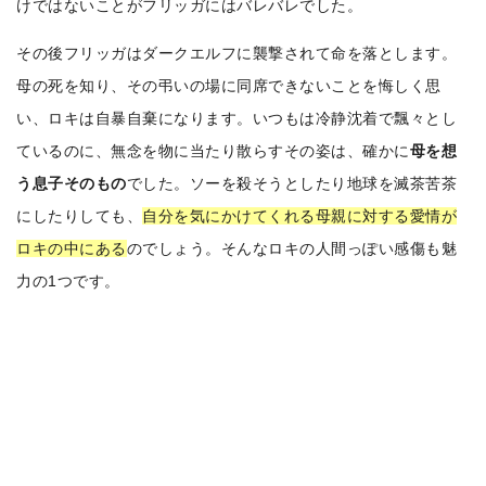
けではないことがフリッガにはバレバレでした。
その後フリッガはダークエルフに襲撃されて命を落とします。
母の死を知り、その弔いの場に同席できないことを悔しく思
い、ロキは自暴自棄になります。いつもは冷静沈着で飄々とし
ているのに、無念を物に当たり散らすその姿は、確かに
母を想
う息子そのもの
でした。ソーを殺そうとしたり地球を滅茶苦茶
にしたりしても、
自分を気にかけてくれる母親に対する愛情が
ロキの中にある
のでしょう。そんなロキの人間っぽい感傷も魅
力の1つです。