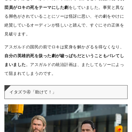
団員がロキの死をテーマにした劇
をしていました。事実と異な
る脚色がされていることにソーは怪訝に思い、その劇をやけに
絶賛しているオーディンが怪しいと踏んで、すぐにその正体を
見破ります。
アスガルドの国民の前でロキは変身を解かざるを得なくなり、
自分の英雄的死を扱った劇が嘘っぱちだということもバレてし
まいました
。アスガルドの統治計画は、またしてもソーによっ
て阻まれてしまうのです。
イタズラ④「助けて！」