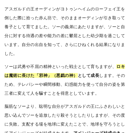
アスガルドの王オーディンがヨトゥンヘイムのローフェイ王を
倒した際に拾った赤ん坊で、そのままオーディンが引き取って
養子として育てました。ソーの義弟にあたりますが、ソーと自
分に対する待遇の差や能力の差に鬱屈とした幼少期を過ごして
います。自分の出自を知って、さらにひねくれる結果になりま
した。
ソーは武勇や不屈の精神といった戦士として育ちますが
、
ロキ
は魔術に長けた「邪神」（悪戯の神）
として成長
します。その
ため、テレパシーや瞬間移動、幻惑能力を使って自分の姿を第
三者に変えて人を騙すことを得意としています。
脳筋なソーより、聡明な自分がアスガルドの王にふさわしいと
思い込んでソーを追放したり殺そうとしたりしますが、その度
に失敗。支配する場を地球に変えたことで、地球を守ろうとし
てアベンジャーズが結成されます
。アベンジャーズ結成のきっ