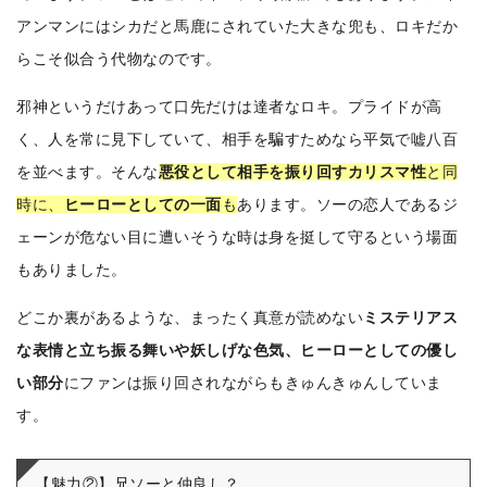
アンマンにはシカだと馬鹿にされていた大きな兜も、ロキだか
らこそ似合う代物なのです。
邪神というだけあって口先だけは達者なロキ。プライドが高
く、人を常に見下していて、相手を騙すためなら平気で嘘八百
を並べます。そんな
悪役として相手を振り回すカリスマ性
と同
時に、
ヒーローとしての一面
も
あります。ソーの恋人であるジ
ェーンが危ない目に遭いそうな時は身を挺して守るという場面
もありました。
どこか裏があるような、まったく真意が読めない
ミステリアス
な表情と立ち振る舞いや妖しげな色気、ヒーローとしての優し
い部分
にファンは振り回されながらもきゅんきゅんしていま
す。
【魅力②】兄ソーと仲良し？