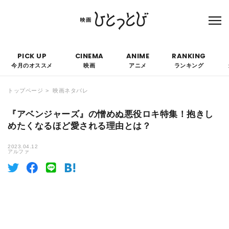
本サイトにはPRを含みます。なお、掲載されている広告の概要や評価等は事実に反し
て優遇されることはありません。
PICK UP
CINEMA
ANIME
RANKING
今月のオススメ
映画
アニメ
ランキング
トップページ
映画ネタバレ
『アベンジャーズ』の憎めぬ悪役ロキ特集！抱きし
めたくなるほど愛される理由とは？
2023.04.12
アルファ