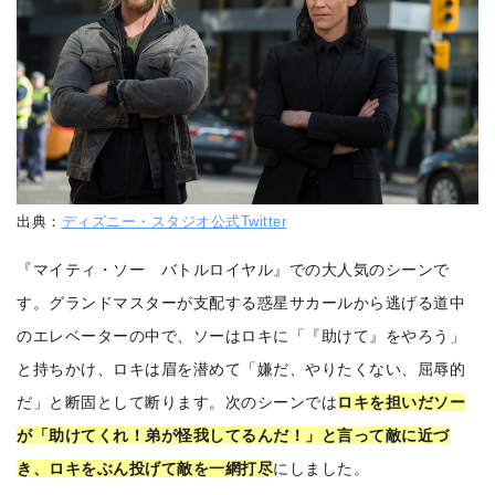
出典：
ディズニー・スタジオ公式Twitter
『マイティ・ソー バトルロイヤル』での大人気のシーンで
す。グランドマスターが支配する惑星サカールから逃げる道中
のエレベーターの中で、ソーはロキに「『助けて』をやろう」
と持ちかけ、ロキは眉を潜めて「嫌だ、やりたくない、屈辱的
だ」と断固として断ります。次のシーンでは
ロキを担いだソー
が「助けてくれ！弟が怪我してるんだ！」と言って敵に近づ
き、ロキをぶん投げて敵を一網打尽
にしました。