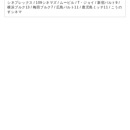
シネプレックス / 109シネマズ / ムービル / T・ジョイ / 新宿バルト9 /
横浜ブルク13 / 梅田ブルク7 / 広島バルト11 / 鹿児島ミッテ11 / こうの
すシネマ