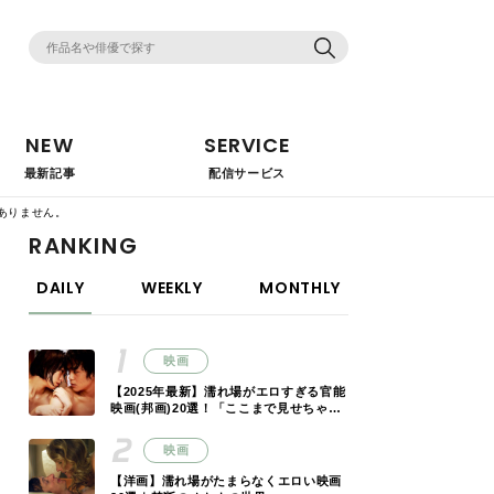
NEW
SERVICE
最新記事
配信サービス
ありません。
RANKING
DAILY
WEEKLY
MONTHLY
映画
【2025年最新】濡れ場がエロすぎる官能
映画(邦画)20選！「ここまで見せちゃっ
ていいの!?」
映画
【洋画】濡れ場がたまらなくエロい映画