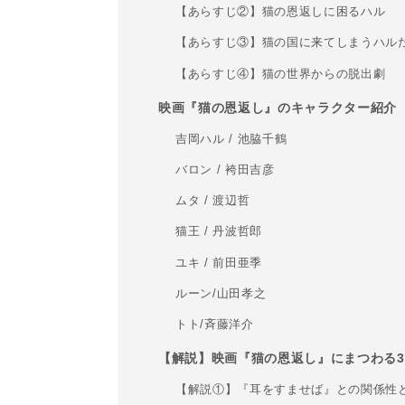
【あらすじ②】猫の恩返しに困るハル
【あらすじ③】猫の国に来てしまうハル
【あらすじ④】猫の世界からの脱出劇
映画『猫の恩返し』のキャラクター紹介
吉岡ハル / 池脇千鶴
バロン / 袴田吉彦
ムタ / 渡辺哲
猫王 / 丹波哲郎
ユキ / 前田亜季
ルーン/山田孝之
トト/斉藤洋介
【解説】映画『猫の恩返し』にまつわる
【解説①】『耳をすませば』との関係性