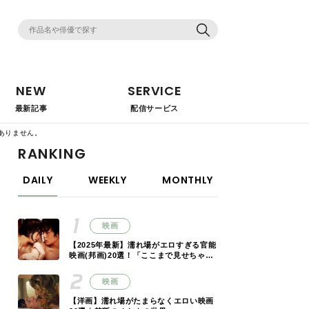
NEW
SERVICE
最新記事
配信サービス
ありません。
RANKING
DAILY
WEEKLY
MONTHLY
映画
【2025年最新】濡れ場がエロすぎる官能
映画(邦画)20選！「ここまで見せちゃっ
ていいの!?」
映画
【洋画】濡れ場がたまらなくエロい映画