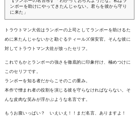
【ランボーの名言④】「わかっておらんようだな。私はラ
ンボーを助けにやってきたんじゃない。君らを彼から守り
に来た」
トラウトマン大佐はランボーの上司としてランボーを助けるた
めに来たんじゃないかと勘ぐるティールズ保安官。そんな彼に
対してトラウトマン大佐が放ったセリフ。
これでもかとランボーの強さを徹底的に印象付け、極めつけに
このセリフです。
ランボーを知る者だからこそのこの重み。
本作で憎まれ者の役割を演じる彼を守らなければならない。そ
んな皮肉な笑みが浮かぶような名言です。
もうお腹いっぱい？ いえいえ！！まだ名言、ありますよ！