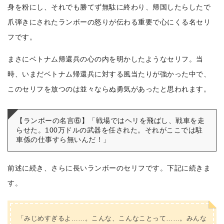
身を粉にし、それでも勝てず無駄に終わり、帰国したらしたで
爪弾きにされたランボーの怒りが伝わる重要で心にくる名セリ
フです。
まさにベトナム帰還兵の心の内を明かしたようなセリフ。当
時、いまだベトナム帰還兵に対する風当たりが強かった中で、
このセリフを放つのは並々ならぬ勇気があったと思われます。
【ランボーの名言⑥】「戦場ではヘリを飛ばし、戦車を走
らせた。100万ドルの武器を任された。それがここでは駐
車係の仕事すら無いんだ！」
前述に続き、さらに長いランボーのセリフです。下記に続きま
す。
「みじめすぎるよ……。こんな、こんなことって……。みんな