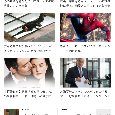
心の希望をあなたに！映画『オズの魔
映画『華麗なるギャッツビー』の世界
法使い』の名言集
観に浸る、恋愛と人生における名言集
デキる男の掟が学べる！『ミッション
等身大ヒーロー『スパイダーマン』シ
インポッシブル』の名言に学ぶカッコ
リーズの名言集
イイ働き方
【英語付き】映画『風と共に去りぬ』
お洒落紳士・ベンの人間力を上げるス
の名言特集｜「明日は明日の風が吹
マートな名言集【マイ・インターン】
く」ほか
BACK
NEXT