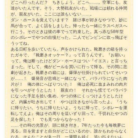
どこへ行ったんだ？ ちきしょう。どこへ……。空軍にも、友
達がいたんです。そう、大勢戦友がいた。戦場には頼れる仲間
が、親友がいた。ここには誰もいない……。
ダン・ホースを覚えています？ 賭け事が好きなやつで、妙に
馬が合って、よく話をしました。帰ったら一緒にラスベガスへ
行こう。そのときは彼の車でって約束した。真っ赤な58年型
のシボレーでやつの自慢だった。二人でビンビンに吹っ飛ばそ
うッてね。
ある日町を歩いていたら、声をかけられた。靴磨きの箱を持っ
たガキで、『靴磨きオッケー？』って言うんです。『お願い』
って。俺は断ったけどダン・ホースはつい『イエス』と言っち
まった。そして、俺がビールを買いに行って帰る。その間に悲
劇が起きた。靴磨きの箱には、爆弾が仕掛けられていてそいつ
が……！ 爆発音が悲鳴と一緒になって、バラバラになった肉
片が！ 俺の体にへばりついた！ 俺は必死に血まみれの肉片
を引っぺがそうとした！ 親友の！ それから慌ててバラバラ
になった手足を拾い集め、やつの体にくっつけようとしたけ
ど、内臓が吐き出して！ やつは泣きながら言ったよ。『うち
に帰りたい。うちに帰りたいよ。うちに帰って、シボレーを運
転してえよ』俺はその周りを這いずり回って、千切れたやつの
足を探した！ でも見つからなかった！
……その時の光景が、頭に焼き付き、7年たった今も毎晩夢に
見る。目を覚ますと自分がどこにいるのか、誰かもわからなく
なる。そんなことが丸一日、一週間も続く。追い払えないん