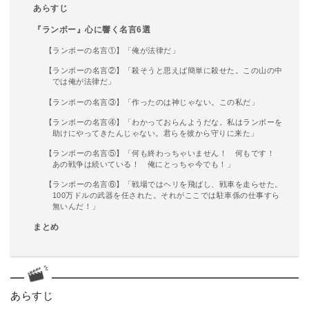
あらすじ
『ランボー』心に響く名言6選
【ランボーの名言①】「俺が法律だ」
【ランボーの名言②】「殺そうと思えば簡単に殺せた。この山の中
では俺が法律だ」
【ランボーの名言③】「作ったのは神じゃない。この私だ」
【ランボーの名言④】「わかっておらんようだな。私はランボーを
助けにやってきたんじゃない。君らを彼から守りに来た」
【ランボーの名言⑤】「何も終わっちゃいません！ 何もです！
あの戦争は続いている！ 俺にとっちゃ今でも！」
【ランボーの名言⑥】「戦場ではヘリを飛ばし、戦車を走らせた。
100万ドルの武器を任された。それがここでは駐車係の仕事すら
無いんだ！」
まとめ
あらすじ