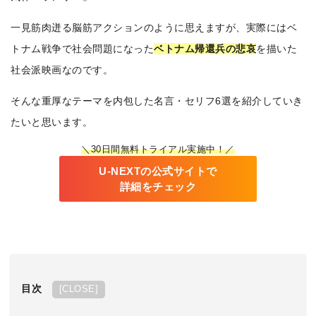
一見筋肉迸る脳筋アクションのように思えますが、実際にはベ
トナム戦争で社会問題になった
ベトナム帰還兵の悲哀
を描いた
社会派映画なのです。
そんな重厚なテーマを内包した名言・セリフ6選を紹介していき
たいと思います。
＼30日間無料トライアル実施中！／
U-NEXTの公式サイトで
詳細をチェック
目次
[
CLOSE
]