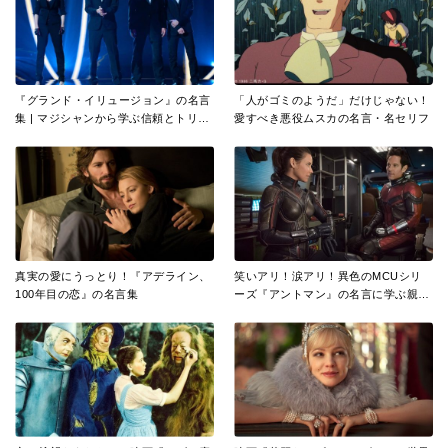
『グランド・イリュージョン』の名言
「人がゴミのようだ」だけじゃない！
集 | マジシャンから学ぶ信頼とトリッ
愛すべき悪役ムスカの名言・名セリフ
クと愛
真実の愛にうっとり！『アデライン、
笑いアリ！涙アリ！異色のMCUシリ
100年目の恋』の名言集
ーズ『アントマン』の名言に学ぶ親子
愛