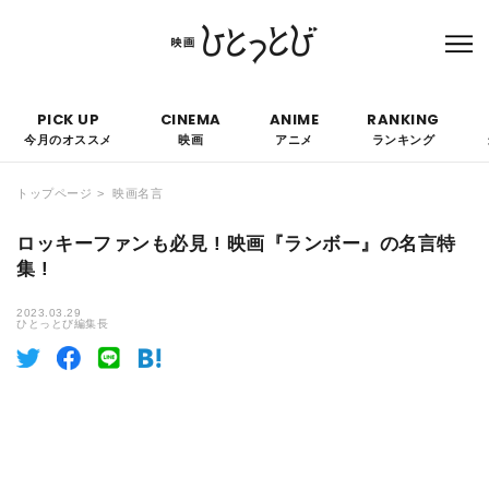
本サイトにはPRを含みます。なお、掲載されている広告の概要や評価等は事実に反し
て優遇されることはありません。
PICK UP
CINEMA
ANIME
RANKING
今月のオススメ
映画
アニメ
ランキング
トップページ
映画名言
ロッキーファンも必見 ! 映画『ランボー』の名言特
集 !
2023.03.29
ひとっとび編集長