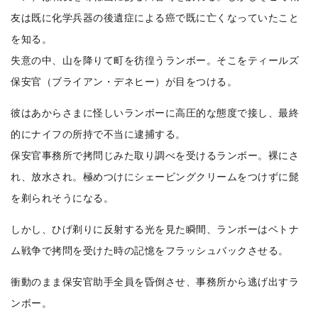
友は既に化学兵器の後遺症による癌で既に亡くなっていたこと
を知る。
失意の中、山を降りて町を彷徨うランボー。そこをティールズ
保安官（ブライアン・デネヒー）が目をつける。
彼はあからさまに怪しいランボーに高圧的な態度で接し、最終
的にナイフの所持で不当に逮捕する。
保安官事務所で拷問じみた取り調べを受けるランボー。裸にさ
れ、放水され。極めつけにシェービングクリームをつけずに髭
を剃られそうになる。
しかし、ひげ剃りに反射する光を見た瞬間、ランボーはベトナ
ム戦争で拷問を受けた時の記憶をフラッシュバックさせる。
衝動のまま保安官助手全員を昏倒させ、事務所から逃げ出すラ
ンボー。