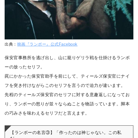
出典：
映画『ランボー』公式Facebook
保安官事務所を逃げ出し、山に籠りゲリラ戦を仕掛けるランボ
ーの放ったセリフ。
罠にかかった保安官助手を前にして、ティールズ保安官にナイ
フを突き付けながらこのセリフを言うので迫力が違います。
先程のティールズ保安官のセリフに対する意趣返しになってお
り、ランボーの怒りが並々ならぬことを物語っています。脚本
の巧みさを味わえるセリフだと言えます。
【ランボーの名言③】「作ったのは神じゃない。この私