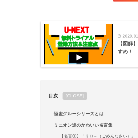
2020.01
【図解】
すめ！
目次
[
CLOSE
]
怪盗グルーシリーズとは
ミニオン達のかわいい名言集
【名言①】「リロ～（ごめんなさい）」（