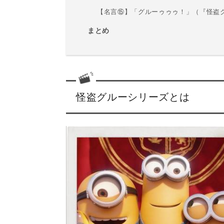
【名言⑮】「グルーゥゥゥ！」（『怪盗
まとめ
怪盗グルーシリーズとは