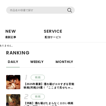
NEW
SERVICE
最新記事
配信サービス
ありません。
RANKING
DAILY
WEEKLY
MONTHLY
映画
【2025年最新】濡れ場がエロすぎる官能
映画(邦画)20選！「ここまで見せちゃっ
ていいの!?」
映画
【洋画】濡れ場がたまらなくエロい映画