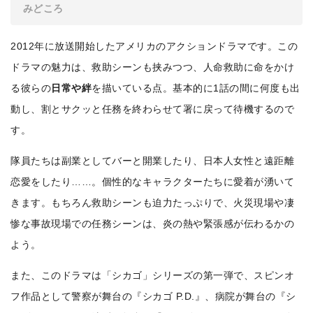
みどころ
2012年に放送開始したアメリカのアクションドラマです。この
ドラマの魅力は、救助シーンも挟みつつ、人命救助に命をかけ
る彼らの
日常や絆
を描いている点。基本的に1話の間に何度も出
動し、割とサクッと任務を終わらせて署に戻って待機するので
す。
隊員たちは副業としてバーと開業したり、日本人女性と遠距離
恋愛をしたり……。個性的なキャラクターたちに愛着が湧いて
きます。もちろん救助シーンも迫力たっぷりで、火災現場や凄
惨な事故現場での任務シーンは、炎の熱や緊張感が伝わるかの
よう。
また、このドラマは「シカゴ」シリーズの第一弾で、スピンオ
フ作品として警察が舞台の『シカゴ P.D.』、病院が舞台の『シ