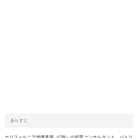
あらすじ
カリフォルニア州捜査局（CBI）の犯罪コンサルタント、パトリ