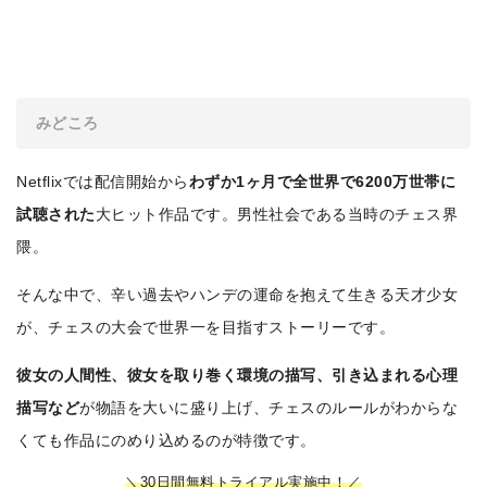
みどころ
Netflixでは配信開始から
わずか1ヶ月で全世界で6200万世帯に
試聴された
大ヒット作品です。男性社会である当時のチェス界
隈。
そんな中で、辛い過去やハンデの運命を抱えて生きる天才少女
が、チェスの大会で世界一を目指すストーリーです。
彼女の人間性、彼女を取り巻く環境の描写、引き込まれる心理
描写など
が物語を大いに盛り上げ、チェスのルールがわからな
くても作品にのめり込めるのが特徴です。
＼30日間無料トライアル実施中！／