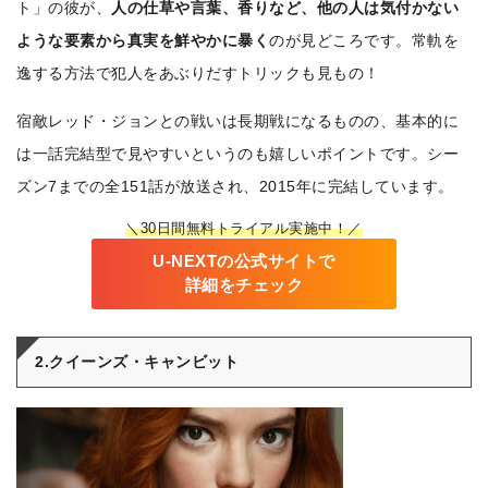
ト」の彼が、
人の仕草や言葉、香りなど、他の人は気付かない
ような要素から真実を鮮やかに暴く
のが見どころです。常軌を
逸する方法で犯人をあぶりだすトリックも見もの！
宿敵レッド・ジョンとの戦いは長期戦になるものの、基本的に
は一話完結型で見やすいというのも嬉しいポイントです。シー
ズン7までの全151話が放送され、2015年に完結しています。
＼30日間無料トライアル実施中！／
U-NEXTの公式サイトで
詳細をチェック
2.クイーンズ・キャンビット