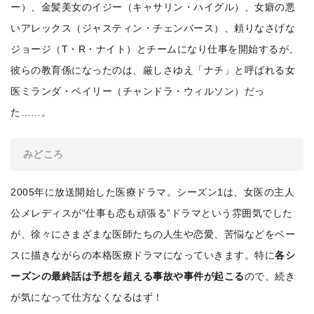
ー）、金髪美女のイジー（キャサリン・ハイグル）、女癖の悪
いアレックス（ジャスティン・チェンバース）、頼りなさげな
ジョージ（T・R・ナイト）とチームになり仕事を開始するが、
彼らの教育係になったのは、厳しさゆえ「ナチ」と呼ばれる女
医ミランダ・ベイリー（チャンドラ・ウィルソン）だっ
た……。
みどころ
2005年に放送開始した医療ドラマ。シーズン1は、女医の主人
公メレディスが“仕事も恋も頑張る”ドラマという雰囲気でした
が、徐々にさまざまな医師たちの人生や恋愛、苦悩などをベー
スに描きながらの本格医療ドラマになっていきます。特に
各シ
ーズンの最終話は予想を超える事故や事件が起こる
ので、続き
が気になって仕方なくなるはず！