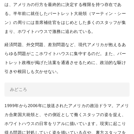
は、アメリカの行方を最終的に決定する権限を持つ存在であ
る。半年前に就任したバートレット大統領（マーティン・シー
ン）の周りには首席補佐官をはじめとした多くのスタッフが集
まり、ホワイトハウスで激務に追われている。
経済問題、外交問題、差別問題など、現代アメリカが抱えるあ
らゆる問題がここホワイトハウスに集中するのだ。また、バー
トレット政権が掲げた法案を通過させるために、政治的な駆け
引きや根回しも欠かせない。
みどころ
1999年から2006年に放送されたアメリカの政治ドラマ。アメリ
カ合衆国大統領と、その側近として働くスタッフの姿を捉え、
ホワイトハウスの日常をリアルに描いています。現実に起こり
得る問題に対処していく姿を描いている点や、裏方スタッフを