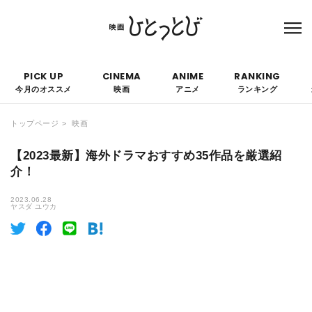
本サイトにはPRを含みます。なお、掲載されている広告の概要や評価等は事実に反し
て優遇されることはありません。
PICK UP
CINEMA
ANIME
RANKING
今月のオススメ
映画
アニメ
ランキング
トップページ
映画
【2023最新】海外ドラマおすすめ35作品を厳選紹
介！
2023.06.28
ヤスダ ユウカ