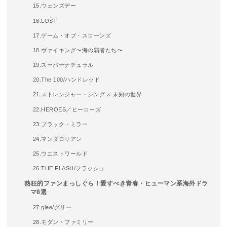
15.ウェンズデー
16.LOST
17.ゲーム・オブ・スローンズ
18.ヴァイキング〜海の覇者たち〜
19.スーパーナチュラル
20.The 100/ハンドレッド
21.ストレンジャー・シングス 未知の世界
22.HEROES／ヒーローズ
23.ブラック・ミラー
24.マンダロリアン
25.ウエストワールド
26.THE FLASH/フラッシュ
熱狂的ファンまっしぐら！愛すべき青春・ヒューマン系海外ドラ
マ8選
27.glee/グリー
28.モダン・ファミリー