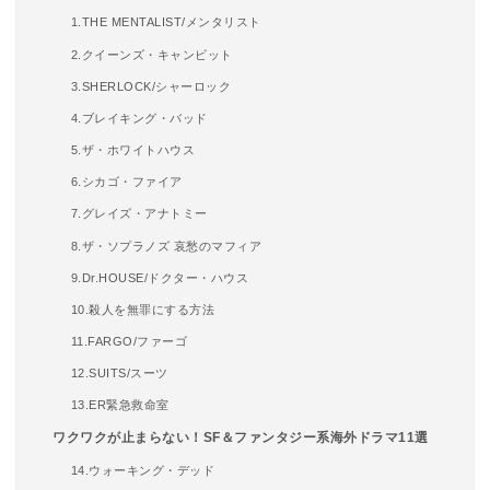
1.THE MENTALIST/メンタリスト
2.クイーンズ・キャンビット
3.SHERLOCK/シャーロック
4.ブレイキング・バッド
5.ザ・ホワイトハウス
6.シカゴ・ファイア
7.グレイズ・アナトミー
8.ザ・ソプラノズ 哀愁のマフィア
9.Dr.HOUSE/ドクター・ハウス
10.殺人を無罪にする方法
11.FARGO/ファーゴ
12.SUITS/スーツ
13.ER緊急救命室
ワクワクが止まらない！SF＆ファンタジー系海外ドラマ11選
14.ウォーキング・デッド