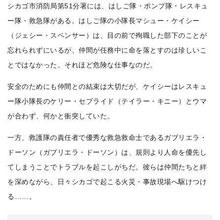
シカゴ市消防局第51分署には、はしご隊・ポンプ隊・レスキュ
ー隊・救急隊がある。はしご隊の小隊長マシュー・ケイシー
（ジェシー・スペンサー）は、目の前で殉職した部下のことが
忘れられずにいるが、仲間が任務中に命を落とすのは珍しいこ
とではなかった。それほど危険な仕事なのだ。
安全のためにも仲間との結束は大切だが、ケイシーはレスキュ
ー隊小隊長のケリー・セブライド（テイラー・キニー）とウマ
が合わず、何かと衝突していた。
一方、救護隊の責任者で優秀な救急救命士であるガブリエラ・
ドーソン（ガブリエラ・ドーソン）は、規則より人命を優先し
てしまうことでトラブルを起こしがちだ。彼らは仲間たちと絆
を深めながら、日々シカゴで起こる火災・事故現場へ駆けつけ
る……。