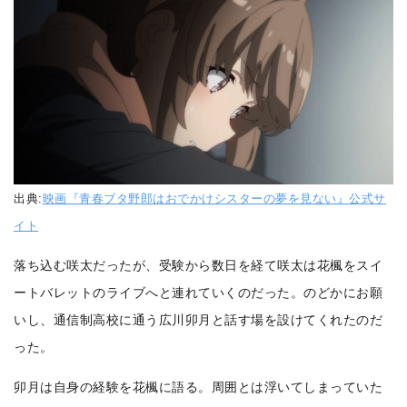
出典:
映画『青春ブタ野郎はおでかけシスターの夢を見ない』公式サ
イト
落ち込む咲太だったが、受験から数日を経て咲太は花楓をスイ
ートバレットのライブへと連れていくのだった。のどかにお願
いし、通信制高校に通う広川卯月と話す場を設けてくれたのだ
った。
卯月は自身の経験を花楓に語る。周囲とは浮いてしまっていた