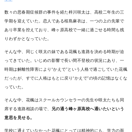
数々の思春期症候群の事件を経た梓川咲太は、高校二年生の三
学期を迎えていた。恋人である桜島麻衣は、一つの上の先輩で
あり卒業を控えており、峰ヶ原高校で一緒に過ごせる時間も残
りわずかとなっていた。
そんな中、同じく咲太の妹である花楓も進路を決める時期が迫
ってきていた。いじめの影響で長い間不登校の状況にあり、一
時期は解離性障害により“かえで”という人格で過ごしていた花楓
だったが、すでに人格はもとに戻り“かえで”の頃の記憶はなくな
っていた。
そんな中、花楓はスクールカウンセラーの先生や咲太たちも同
席する進路相談の場で、
兄の通う峰ヶ原高校へ通いたいという
意思を見せる。
学校に通えていなかった花楓にとっては精神的にも、学力の面