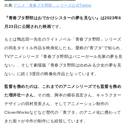
出典:
アニメ「青春ブタ野郎」シリーズ公式Twitter
『青春ブタ野郎はおでかけシスターの夢を見ない』は2023年6
月23日に公開された映画
です。
もとは鴨志田一先生のライトノベル「青春ブタ野郎」シリーズ
の同名タイトル作品を映画化したも。愛称の“青ブタ”で知られ、
TVアニメシリーズ『青春ブタ野郎はバニーガール先輩の夢を見
ない』、そして劇場版『青春ブタ野郎はゆめみる少女の夢を見
ない』に続く3度目の映像化作品となっています。
監督を務めたのは、これまでのアニメシリーズでも監督を務め
た増井壮一さん
。その他、脚本の横谷昌宏さん、キャラクター
デザインの田村里美さん、そしてアニメーション制作の
CloverWorksなどなど歴代の「青ブタ」のアニメ化に携わって
きた面々が今作の制作にも続投しています。