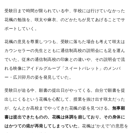
受験日まで時間が限られている中、学校には行けていなかった
花楓の勉強を、咲太や麻衣、のどかたちが見てあげることでサ
ポートしていく。
花楓の意見を尊重しつつも、受験に落ちた場合も考えて咲太は
カウンセラーの先生とともに通信制高校の説明会にも足を運ん
でいた。従来の通信制高校の印象との違いや、その説明会で流
れる映像にアイドルグループ「スイートバレット」のメンバ
ー・広川卯月の姿を発見していた。
受験日が迫る中、願書の提出日がやってくる。自分で願書を提
出しにくるという花楓を心配して、授業を抜け出す咲太だった
が、なんとか高校までやってきた花楓の姿を見つける。
無事願
書は提出できたものの、花楓は体調を崩しており、その身体に
はかつての痣が再発してしまっていた
。花楓は“かえで”の意思を