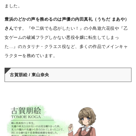
ました。
豊浜のどかの声を務めるのは声優の内田真礼（うちだ まあや）
さん
です。『中二病でも恋がしたい！』の小鳥遊六花役や『乙
女ゲームの破滅フラグしかない悪役令嬢に転生してしまっ
た…』のカタリナ・クラエス役など、多くの作品でメインキャ
ラクターを務めています。
古賀朋絵 / 東山奈央