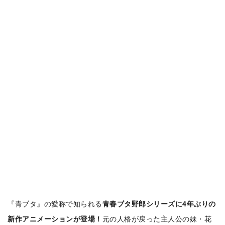
『青ブタ』の愛称で知られる
青春ブタ野郎シリーズに4年ぶりの
新作アニメーションが登場！
元の人格が戻った主人公の妹・花