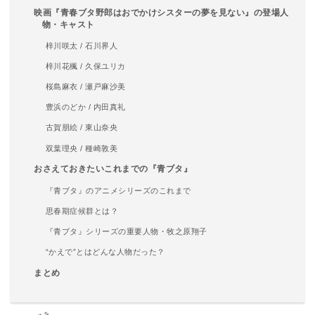
映画『青春ブタ野郎はおでかけシスターの夢を見ない』の登場人
物・キャスト
梓川咲太 / 石川界人
梓川花楓 / 久保ユリカ
桜島麻衣 / 瀬戸麻沙美
豊浜のどか / 内田真礼
古賀朋絵 / 東山奈央
双葉理央 / 種崎敦美
おさえておきたいこれまでの『青ブタ』
『青ブタ』のアニメシリーズのこれまで
思春期症候群とは？
『青ブタ』シリーズの重要人物・牧之原翔子
“かえで”とはどんな人物だった？
まとめ