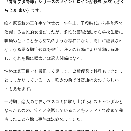
『青春ブタ野郎』シリーズのメインヒロインが桜島 麻衣（さく
らじま まい）
です。
峰ヶ原高校の三年生で咲太の一年年上。子役時代から芸能界で
活躍する国民的女優だったが、多忙な芸能活動から学校生活に
馴染めないことから空気のような存在になり、周囲に認識され
なくなる思春期症候群を発症。咲太の行動により問題は解決
し、それを機に咲太とは恋人関係になる。
性格は真面目で礼儀正しく優しく、成績優秀で料理もできたり
としっかりしている一方、咲太の前では普通の女の子らしい一
面も見せます。
一時期、恋人の存在がマスコミに取り上げられスキャンダルと
なったものの、堂々と交際していることをメディアで改めて発
表したことを機に事態は沈静化しました。