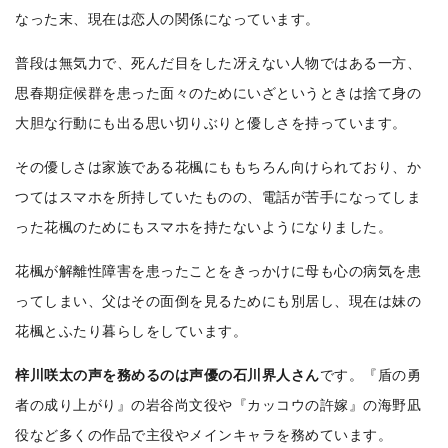
なった末、現在は恋人の関係になっています。
普段は無気力で、死んだ目をした冴えない人物ではある一方、
思春期症候群を患った面々のためにいざというときは捨て身の
大胆な行動にも出る思い切りぶりと優しさを持っています。
その優しさは家族である花楓にももちろん向けられており、か
つてはスマホを所持していたものの、電話が苦手になってしま
った花楓のためにもスマホを持たないようになりました。
花楓が解離性障害を患ったことをきっかけに母も心の病気を患
ってしまい、父はその面倒を見るためにも別居し、現在は妹の
花楓とふたり暮らしをしています。
梓川咲太の声を務めるのは声優の石川界人さん
です。『盾の勇
者の成り上がり』の岩谷尚文役や『カッコウの許嫁』の海野凪
役など多くの作品で主役やメインキャラを務めています。