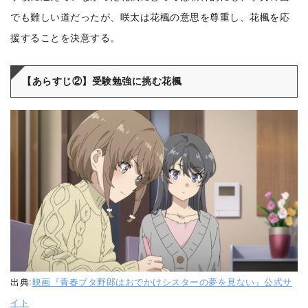
でも難しい道だったが、咲太は花楓の意思を尊重し、花楓を応
援することを決意する。
【あらすじ②】受験勉強に挑む花楓
出典:
映画『青春ブタ野郎はおでかけシスターの夢を見ない』公式サ
イト