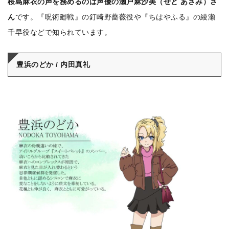
桜島麻衣の声を務めるのは声優の瀬戸麻沙美（せと あさみ）さ
ん
です。『呪術廻戦』の釘崎野薔薇役や『ちはやふる』の綾瀬
千早役などで知られています。
豊浜のどか / 内田真礼