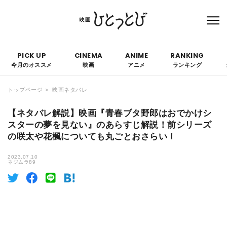
本サイトにはPRを含みます。なお、掲載されている広告の概要や評価等は事実に反し
て優遇されることはありません。
PICK UP
CINEMA
ANIME
RANKING
今月のオススメ
映画
アニメ
ランキング
トップページ
映画ネタバレ
【ネタバレ解説】映画『青春ブタ野郎はおでかけシ
スターの夢を見ない』のあらすじ解説！前シリーズ
の咲太や花楓についても丸ごとおさらい！
2023.07.10
ネジムラ89