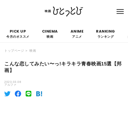
本サイトにはPRを含みます。なお、掲載されている広告の概要や評価等は事実に反し
て優遇されることはありません。
PICK UP
CINEMA
ANIME
RANKING
今月のオススメ
映画
アニメ
ランキング
トップページ
映画
こんな恋してみたい〜っ!キラキラ青春映画15選【邦
画】
2023.03.08
アルファ