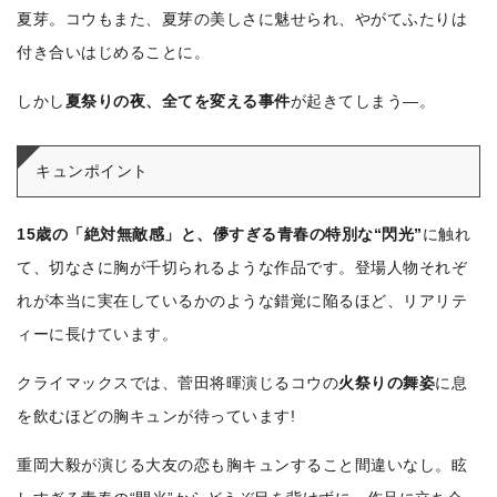
夏芽。コウもまた、夏芽の美しさに魅せられ、やがてふたりは
付き合いはじめ
ることに。
しかし
夏祭りの夜、全てを変える事件
が起きてしまう―。
キュンポイント
15歳の「絶対無敵感」と、儚すぎる青春の特別な“閃光”
に触れ
て、切なさに胸が千切られるような作品です。登場人物それぞ
れが本当に実在しているかのような錯覚に陥るほど、リアリテ
ィーに長けています。
クライマックスでは、菅田将暉演じるコウの
火祭りの舞姿
に息
を飲むほどの胸キュンが待っています!
重岡大毅が演じる大友の恋も胸キュンすること間違いなし。
眩