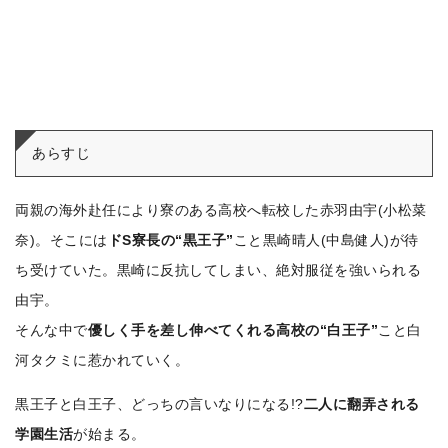
あらすじ
両親の海外赴任により寮のある高校へ転校した赤羽由宇(小松菜
奈)。
そこには
ドS寮長の“黒王子”
こと黒崎晴人(中島健人)が待
ち受けていた。
黒崎に反抗してしまい、絶対服従を強いられる
由宇。
そんな中で
優しく手を差し伸べてくれる高校の“白王子”
こと白
河タクミに惹かれていく。
黒王子と白王子、どっちの言いなりになる!?
二人に翻弄される
学園生活
が始まる。