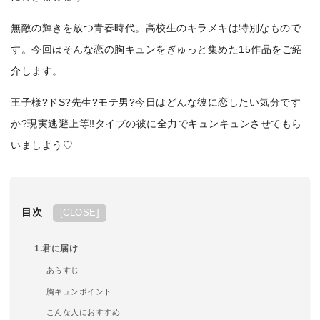
無敵の輝きを放つ青春時代。高校生のキラメキは特別なもので
す。今回はそんな恋の胸キュンをぎゅっと集めた15作品をご紹
介します。
王子様?ドS?先生?モテ男?
今日はどんな彼に恋したい気分です
か?
現実逃避上等‼︎
タイプの彼に全力でキュンキュンさせてもら
いましよう♡
目次
[
CLOSE
]
1.君に届け
あらすじ
胸キュンポイント
こんな人におすすめ