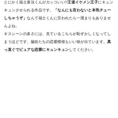
とにかく福士蒼汰くんがカッコいい!!
王道イケメン王子
にキュン
キュンさせられる作品です。
「なんにも言わないと本気チュー
しちゃうぞ」
なんて福士くんに言われたら一溜まりもありませ
んよね。
キスシーンの多さには、見ているこちらが恥ずかしくなってし
まうほどです。
脇役たちの恋愛模様もいい味が出ています。
真
っ直ぐでピュアな恋愛にキュンキュン
してください。