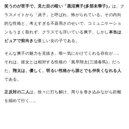
笑うのが苦手で、見た目の暗い「黒沼爽子(多部未華子)」
は、ク
ラスメイトから「貞子」と呼ばれ、怖がられている。その内向
的な性格と、考えすぎる不器用さのせいで、コミュニケーショ
ンもうまく取れず、クラスでも浮いている爽子。
しかし
本当は
ピュアで前向き
な優しい女の子である。
そんな爽子の魅力を見抜き、唯一気にかけてくれる存在が…。
それは、彼女とは相対する性格の「風早翔太(
三浦春馬
)」だっ
た。
翔太は、優しく、明るい性格から誰とでも仲良くなれる人
である。
正反対の二人
は、徐々に打ち解け、周りを巻き込みながら距離
を縮めて行く…。