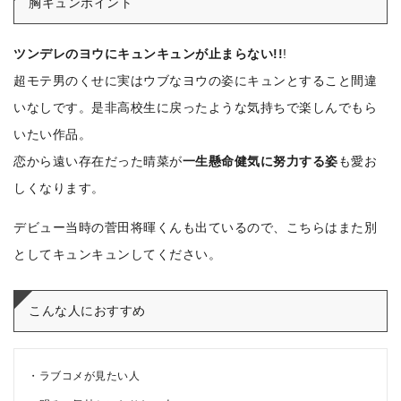
胸キュンポイント
ツンデレのヨウにキュンキュンが止まらない!!
!
超モテ男のくせに実はウブなヨウの姿にキュンとすること間違
いなしです。
是非高校生に戻ったような気持ちで楽しんでもら
いたい作品。
恋から遠い存在だった晴菜が
一生懸命健気に努力する姿
も愛お
しくなります。
デビュー当時の菅田将暉くんも出ているので、こちらはまた別
としてキュンキュンしてください。
こんな人におすすめ
ラブコメが見たい人