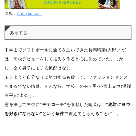
出典：
Amazon.com
あらすじ
中学までソフトボールに全てを注いできた長嶋晴菜(大野いと)
は、高校デビューをして彼氏を作ると心に決めていた。
しか
し、全く男子にモテる気配はなし。
モテようと自分なりに努力するも虚しく、ファッションセンス
もまるでない晴菜。
そんな時、学校一のモテ男•小宮山ヨウ(溝端
淳平)に出会う。
意を決してヨウに
“モテコーチ”
を依頼した晴菜は、
“絶対にヨウ
を好きにならない”という条件
で教えてもらえることに…。