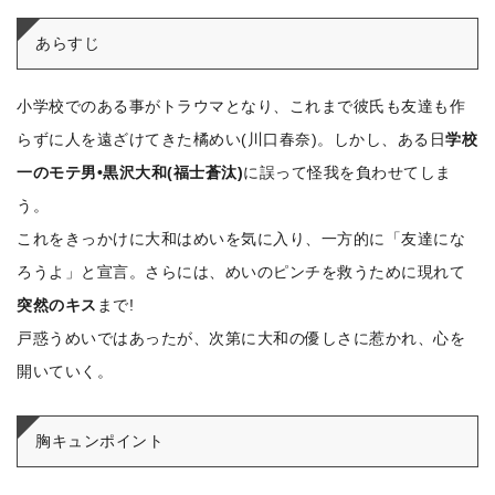
あらすじ
小学校でのある事がトラウマとなり、これまで彼氏も友達も作
らずに人を遠ざけてきた橘めい(川口春奈)。
しかし、ある日
学校
一のモテ男•黒沢大和(福士蒼汰)
に誤って怪我を負わせてしま
う。
これをきっかけに大和はめいを気に入り、一方的に「友達にな
ろうよ」と宣言。さらには、めいのピンチを救うために現れて
突然のキス
まで!
戸惑うめいではあったが、次第に大和の優しさに惹かれ、心を
開いていく。
胸キュンポイント