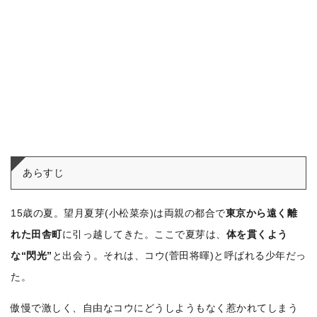
あらすじ
15歳の夏。望月夏芽(小松菜奈)は両親の都合で
東京から遠く離
れた田舎町
に引っ越してきた。
ここで夏芽は、
体を貫くよう
な“閃光”
と出会う。それは、コウ(菅田将暉)と呼ばれる少年だっ
た。
傲慢で激しく、自由なコウにどうしようもなく惹かれてしまう