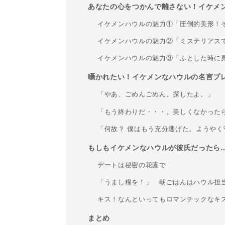
あなたの心をつかんで離さない！イケメ
イケメンハウルの魅力①「圧倒的美形！
イケメンハウルの魅力②「ミステリアス
イケメンハウルの魅力③「ふとした時に
囁かれたい！イケメンなハウルの名言プ
「やあ、ごめんごめん。探したよ。」
「もう終わりだ・・・。美しくなかった
「何故？ 僕はもう充分逃げた。ようや
もしもイケメンなハウルが彼氏だったら
デートは秘密の花園で
「うまし糧を！」 朝ごはんはハウル担
キス！なんといってもロマンチックなキ
まとめ