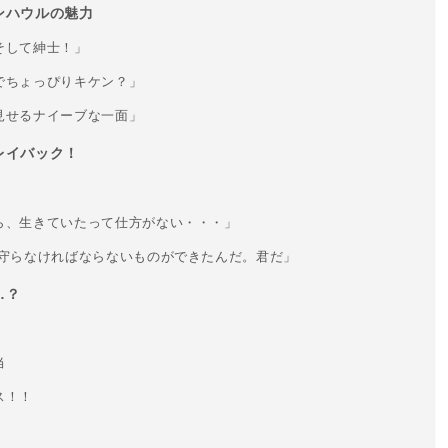
ンハウルの魅力
そして紳士！」
でちょっぴりキケン？」
見せるナイーブな一面」
レイバック！
ら、生きていたって仕方がない・・・」
く守らなければならないものができたんだ。君だ」
…？
当
ス！！