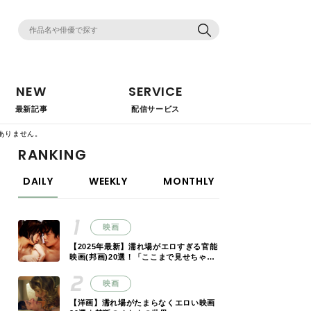
NEW
SERVICE
最新記事
配信サービス
ありません。
RANKING
DAILY
WEEKLY
MONTHLY
映画
【2025年最新】濡れ場がエロすぎる官能
映画(邦画)20選！「ここまで見せちゃっ
ていいの!?」
映画
【洋画】濡れ場がたまらなくエロい映画