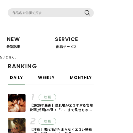
NEW
SERVICE
最新記事
配信サービス
ありません。
RANKING
DAILY
WEEKLY
MONTHLY
映画
【2025年最新】濡れ場がエロすぎる官能
映画(邦画)20選！「ここまで見せちゃっ
ていいの!?」
映画
【洋画】濡れ場がたまらなくエロい映画