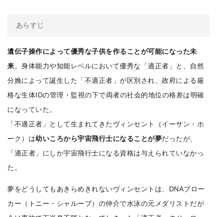
あらすじ
遺伝子操作によって優秀な子供を作ることが可能になった未
来
。身体能力や知能レベルにおいて優秀な「適正者」と、自然
分娩によって誕生した「不適正者」が区別され、政府による厳
格な生体IDの管理・監視の下で両者の社会的地位の格差は明確
になっていた。
「不適正者」として生まれてきたヴィンセント（イーサン・ホ
ーク）は
幼いころから宇宙飛行士になることが夢
だったが、
「適正者」にしか宇宙飛行士になる資格は与えられていなかっ
た。
夢をどうしてもあきらめきれないヴィンセントは、DNAブロー
カー（トニー・シャルーブ）の仲介で水泳の元メダリストだが