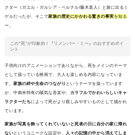
クター（ガエル・ガルシア・ベルナル/藤木直人）と旅に出るミ
ゲルだったが、そこで
家族の歴史にかかわる驚きの事実
を知る
ー。
この”死”が印象的！『リメンバー・ミー』のおすすめポイ
ント
子供向けのアニメーションでありながら、死をメインのテーマ
として扱っている映画で、大人も楽しめる内容になっていま
す。
家族の絆や生命のつながり
というテーマを扱っています
が、中南米特有の陽気な音楽や、
カラフルでかわいらしいキャ
ラクターたち
によって死がより親しみやすいものとして描かれ
ています。
家族が写真を飾ってくれていないと死者の日に自分の家に帰れ
ない
というユニークな設定や、
人々の記憶の中から消えてしま