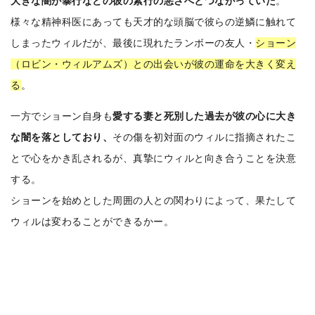
大きな闇が暴行などの彼の素行の悪さへとつながっていた
。
様々な精神科医にあっても天才的な頭脳で彼らの逆鱗に触れて
しまったウィルだが、最後に現れたランボーの友人・
ショーン
（ロビン・ウィルアムズ）との出会いが彼の運命を大きく変え
る
。
一方でショーン自身も
愛する妻と死別した過去が彼の心に大き
な闇を落としており、
その傷を初対面のウィルに指摘されたこ
とで心をかき乱されるが、真摯にウィルと向き合うことを決意
する。
ショーンを始めとした周囲の人との関わりによって、果たして
ウィルは変わることができるかー。