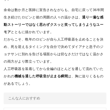
余命は数か月と医師に宣告されながらも、自宅に戻って36年間
生き続けたロビンと彼の周囲の人々の温かさは、
通り一遍な感
動ストーリーではなく思わずクスッと笑ってしまうようなユー
モア
とともに描かれています。
だからこそ、晩年のロビンが自ら人工呼吸器を止めることを決
め、死を迎えるタイミングを自分で決めてダイアナと息子のジ
ョナサンに別れを告げる場面からは切なさだけではなく温かさ
の両方がより際立っています。
人工呼吸器を装着してから全編のほとんどを通して流れていた
かれの
機械を通した呼吸音が止まる瞬間
は、胸に迫りくるもの
があるでしょう。
こんな人におすすめ