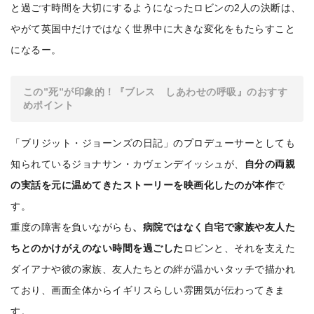
と過ごす時間を大切にするようになったロビンの2人の決断は、
やがて英国中だけではなく世界中に大きな変化をもたらすこと
になるー。
この”死”が印象的！『ブレス しあわせの呼吸』のおすす
めポイント
「ブリジット・ジョーンズの日記」のプロデューサーとしても
知られているジョナサン・カヴェンデイッシュが、
自分の両親
の実話を元に温めてきたストーリーを映画化したのが本作
で
す。
重度の障害を負いながらも
、病院ではなく自宅で家族や友人た
ちとのかけがえのない時間を過ごした
ロビンと、それを支えた
ダイアナや彼の家族、友人たちとの絆が温かいタッチで描かれ
ており、画面全体からイギリスらしい雰囲気が伝わってきま
す。