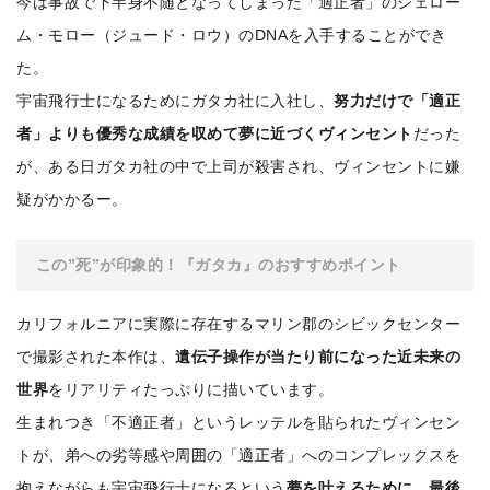
今は事故で下半身不随となってしまった「適正者」のジェロー
ム・モロー（ジュード・ロウ）のDNAを入手することができ
た。
宇宙飛行士になるためにガタカ社に入社し、
努力だけで「適正
者」よりも優秀な成績を収めて夢に近づくヴィンセント
だった
が、ある日ガタカ社の中で上司が殺害され、ヴィンセントに嫌
疑がかかるー。
この”死”が印象的！『ガタカ』のおすすめポイント
カリフォルニアに実際に存在するマリン郡のシビックセンター
で撮影された本作は、
遺伝子操作が当たり前になった近未来の
世界
をリアリティたっぷりに描いています。
生まれつき「不適正者」というレッテルを貼られたヴィンセン
トが、弟への劣等感や周囲の「適正者」へのコンプレックスを
抱えながらも宇宙飛行士になるという
夢を叶えるために、最後