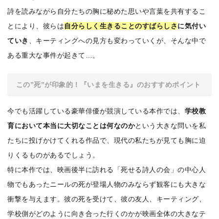
詩を読みながら自分たちの胸に秘めた思いや言葉を共有するこ
とにより、彼らは
自分らしく生きることのすばらしさ
に気付い
ていき
、キーティングへの見方も変わっていくが、そんな中で
ある重大な事件が起きて…。
この”死”が印象的！『いまを生きる』のおすすめポイント
今でも活躍している豪華俳優が競演している本作では、
学校教
育において本当に大切なことは何なのか
という大きな問いを私
たちに投げかけてくれる作品で、現代の私たちが見ても胸に迫
りくるものがあるでしょう。
特に本作では、映画後半に訪れる「死せる詩人の会」の中心人
物でもあったニールの死が登場人物のみならず観客にも大きな
衝撃を与えます。彼の死を受けて、彼の友人、キーティング、
学校側がどのように向き合った行くのかが映画全体の大きなテ