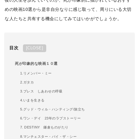
後の人生を歩んでいくのか、死が印象的に描かれているおすす
めの映画10選から是非自分なりに感じ取って、周りにいる大切
な人たちと共有する機会にしてみてはいかがでしょうか。
目次
[
CLOSE
]
死が印象的な映画１０選
1.リメンバー・ミー
2.ガタカ
3.ブレス しあわせの呼吸
4.いまを生きる
5.グッド・ウィル・ハンティング/旅立ち
6.ワン・デイ 23年のラブストーリー
7. DESTINY 鎌倉ものがたり
8.マンチェスター・バイ・ザ・シー