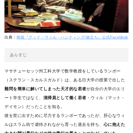
出典：
映画『グッド・ウィル・ハンティング/旅立ち』公式Facebbok
あらすじ
マサチューセッツ州工科大学で数学教授をしているランボー
（ステラン・スカルスガルド）は、ある日大学の授業で出した
難問を簡単に解いてしまった天才的な若者
が自分の大学のエリ
ート学生ではなく、
清掃員として働く若者
・ウィル（マット・
デイモン）だったことを知る。
彼を世に出すために尽力するランボーであったが、肝心なウィ
ルはスラム街で虐待されながら育った過去を持ち、
心に抱えた