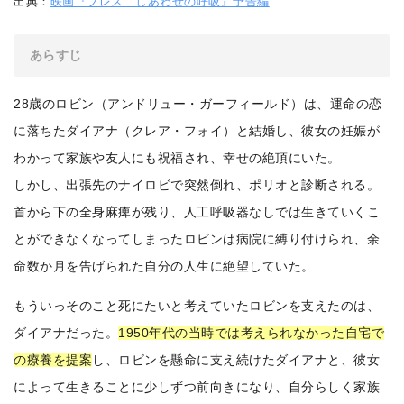
出典：
映画『ブレス しあわせの呼吸』予告編
あらすじ
28歳のロビン（アンドリュー・ガーフィールド）は、運命の恋
に落ちたダイアナ（クレア・フォイ）と結婚し、彼女の妊娠が
わかって家族や友人にも祝福され、幸せの絶頂にいた。
しかし、出張先のナイロビで突然倒れ、ポリオと診断される。
首から下の全身麻痺が残り、人工呼吸器なしでは生きていくこ
とができなくなってしまったロビンは病院に縛り付けられ、余
命数か月を告げられた自分の人生に絶望していた。
もういっそのこと死にたいと考えていたロビンを支えたのは、
ダイアナだった。
1950年代の当時では考えられなかった自宅で
の療養を提案
し、ロビンを懸命に支え続けたダイアナと、彼女
によって生きることに少しずつ前向きになり、自分らしく家族