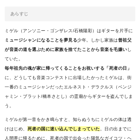
あらすじ
ミゲル（アンソニー・ゴンザレス/石橋陽彩）はギターを片手に
ミュージシャンになることを夢見る
少年。しかし家族は
曾祖父
が音楽の道を選ぶために家族を捨てたことから音楽を毛嫌い
し
ていた。
毎年祖先の魂が家に帰ってくることをお祝いする「死者の日」
に、どうしても音楽コンテストに出場したかったミゲルは、街
一番のミュージシャンだったエルネスト・デラクルス（ベンジ
ャミン・ブラット/橋本さとし）の霊廟からギターを盗んでしま
う。
ミゲルが第一音をかき鳴らすと、知らぬうちにミゲルの体は透
けはじめ、
死者の国に迷い込んでしまっていた
。日の出までに
人間界に帰るために、死者の国で出会った陽気なガイコツ・ヘ