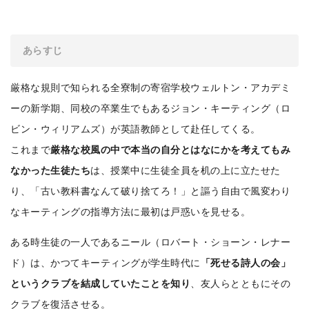
あらすじ
厳格な規則で知られる全寮制の寄宿学校ウェルトン・アカデミ
ーの新学期、同校の卒業生でもあるジョン・キーティング（ロ
ビン・ウィリアムズ）が英語教師として赴任してくる。
これまで
厳格な校風の中で本当の自分とはなにかを考えてもみ
なかった生徒たち
は、授業中に生徒全員を机の上に立たせた
り、「古い教科書なんて破り捨てろ！」と謳う自由で風変わり
なキーティングの指導方法に最初は戸惑いを見せる。
ある時生徒の一人であるニール（ロバート・ショーン・レナー
ド）は、かつてキーティングが学生時代に
「死せる詩人の会」
というクラブを結成していたことを知り
、友人らとともにその
クラブを復活させる。