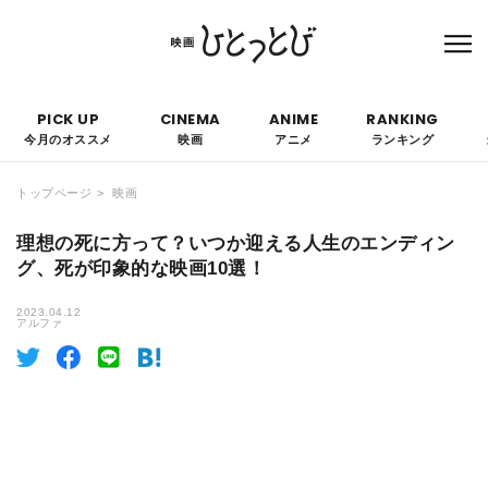
本サイトにはPRを含みます。なお、掲載されている広告の概要や評価等は事実に反し
て優遇されることはありません。
PICK UP
CINEMA
ANIME
RANKING
今月のオススメ
映画
アニメ
ランキング
トップページ
映画
理想の死に方って？いつか迎える人生のエンディン
グ、死が印象的な映画10選！
2023.04.12
アルファ