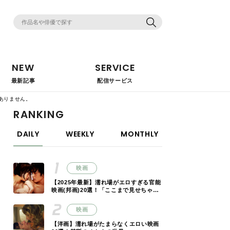
NEW
SERVICE
最新記事
配信サービス
ありません。
RANKING
DAILY
WEEKLY
MONTHLY
映画
【2025年最新】濡れ場がエロすぎる官能
映画(邦画)20選！「ここまで見せちゃっ
ていいの!?」
映画
【洋画】濡れ場がたまらなくエロい映画