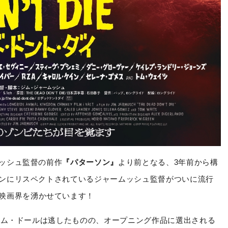
ッシュ監督の前作
『パターソン』
より前となる、3年前から構
ンにリスペクトされているジャームッシュ監督がついに流行
映画界を湧かせています！
パルム・ドールは逃したものの、オープニング作品に選出される