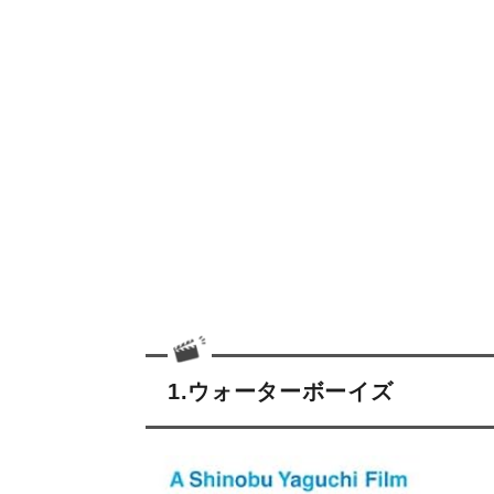
1.ウォーターボーイズ