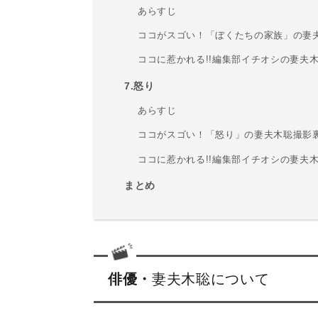
あらすじ
ココがスゴい！「ぼくたちの家族」の妻
ココに惹かれる!!編集部イチオシの妻夫
7.怒り
あらすじ
ココがスゴい！「怒り」の妻夫木聡撮影
ココに惹かれる!!編集部イチオシの妻夫
まとめ
俳優・
妻夫木聡について