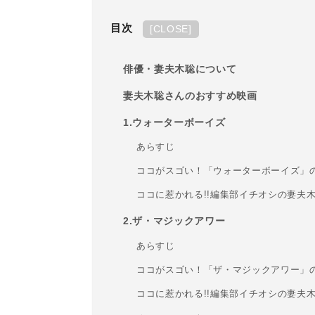
目次
[
CLOSE
]
俳優・妻夫木聡について
妻夫木聡さんのおすすめ映画
1.ウォーターボーイズ
あらすじ
ココがスゴい！「ウォーターボーイズ」
ココに惹かれる!!編集部イチオシの妻夫
2.ザ・マジックアワー
あらすじ
ココがスゴい！「ザ・マジックアワー」
ココに惹かれる!!編集部イチオシの妻夫