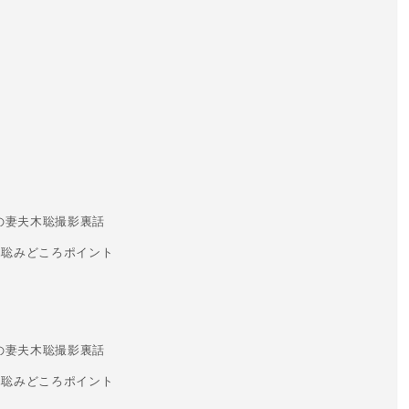
の妻夫木聡撮影裏話
木聡みどころポイント
の妻夫木聡撮影裏話
木聡みどころポイント