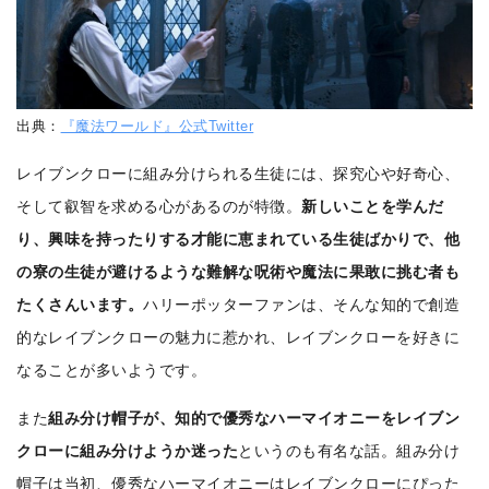
出典：
『魔法ワールド』公式Twitter
レイブンクローに組み分けられる生徒には、探究心や好奇心、
そして叡智を求める心があるのが特徴。
新しいことを学んだ
り、興味を持ったりする才能に恵まれている生徒ばかりで、他
の寮の生徒が避けるような難解な呪術や魔法に果敢に挑む者も
たくさんいます。
ハリーポッターファンは、そんな知的で創造
的なレイブンクローの魅力に惹かれ、レイブンクローを好きに
なることが多いようです。
また
組み分け帽子が、知的で優秀なハーマイオニーをレイブン
クローに組み分けようか迷った
というのも有名な話。組み分け
帽子は当初、優秀なハーマイオニーはレイブンクローにぴった