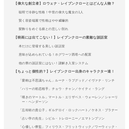
【偉大な創立者】ロウェナ・レイブンクローとはどんな人物？
聡明で冷静な性格！中世の偉大な魔女の1人
賢く容姿端麗で性格はやや威嚇的
髪飾りをめぐる娘との悲しい別れ
【映画には出てこない！】レイブンクローの素敵な談話室
本だけに登場する美しい談話室
意味が込められている！ホグワーツ西塔への配置
他の寮の談話室にはない！謎解き入室システム
【ちょっと個性的？】レイブンクロー出身のキャラクター達！
「愛称は不思議ちゃん」ルーナ・ラブグッド／イヴァナ・リンチ
「ハリーの初恋相手」チョウ・チャン／​​ケイティ・ラング
「嘆きのマートル」マートル・エリザベス・ウォーレン／シャーリ
ー・ヘンダーソン
「忘却術の貴公子」ギルデロイ・ロックハート／ケネス・ブラナー
「占い学の先生」シビル・トレローニー／エマトンプソン
「心優しい寮監」フィリウス・フリットウィック／ワーウィック・