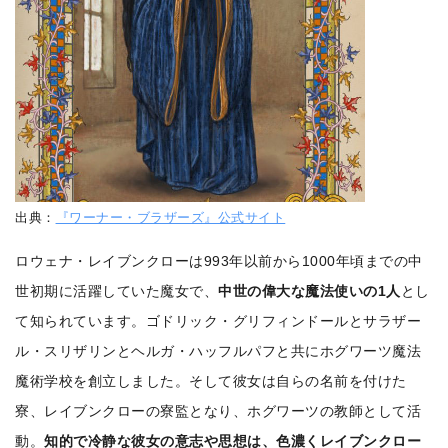
出典：
『ワーナー・ブラザーズ』公式サイト
ロウェナ・レイブンクローは993年以前から1000年頃までの中
世初期に活躍していた魔女で、
中世の偉大な魔法使いの1人
とし
て知られています。ゴドリック・グリフィンドールとサラザー
ル・スリザリンとヘルガ・ハッフルパフと共にホグワーツ魔法
魔術学校を創立しました。そして彼女は自らの名前を付けた
寮、レイブンクローの寮監となり、ホグワーツの教師として活
動。
知的で冷静な彼女の意志や思想は、色濃くレイブンクロー