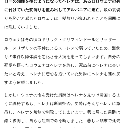
ローの知性を羨むようになったヘレナは、ある日ロウェナの身
に付けていた髪飾りを盗み出してアルバニアに逃亡。
娘の裏切
りを恥だと感じたロウェナは、髪飾りが奪われたことを周囲に
は隠していました。
ロウェナはその頃ゴドリック・グリフィンドールとサラザー
ル・スリザリンの不仲によるストレスで弱っていたため、髪飾
りの事件以降体調を悪化させ大病を患ってしまいます。自分の
死期を悟ったロウェナはヘレナを許し、死ぬ前にヘレナに会い
たいと考え、ヘレナに恋心を抱いていた男爵にヘレナを連れ戻
すよう依頼しました。
しかしロウェナの命を受けた男爵はヘレナを見つけ帰国するよ
うに説得するも、ヘレナは断固拒否。男爵はそんなヘレナに激
昂し、ヘレナを短剣で刺殺してしまいます。我に帰った男爵は
酷く後悔し、自らも短剣で命を断ちました。悲しい結末で死去