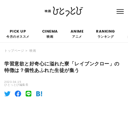
本サイトにはPRを含みます。なお、掲載されている広告の概要や評価等は事実に反し
て優遇されることはありません。
PICK UP
CINEMA
ANIME
RANKING
今月のオススメ
映画
アニメ
ランキング
トップページ
映画
学習意欲と好奇心に溢れた寮「レイブンクロー」の
特徴は？個性あふれた生徒が集う
2023.04.15
ひとっとび編集長