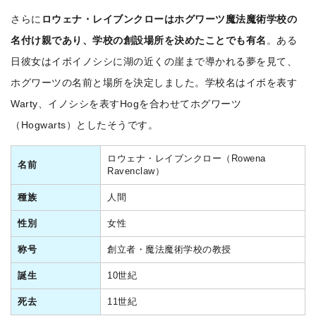
さらに
ロウェナ・レイブンクローはホグワーツ魔法魔術学校の
名付け親であり、学校の創設場所を決めたことでも有名
。ある
日彼女はイボイノシシに湖の近くの崖まで導かれる夢を見て、
ホグワーツの名前と場所を決定しました。学校名はイボを表す
Warty、イノシシを表すHogを合わせてホグワーツ
（Hogwarts）としたそうです。
ロウェナ・レイブンクロー（Rowena
名前
Ravenclaw）
種族
人間
性別
女性
称号
創立者・魔法魔術学校の教授
誕生
10世紀
死去
11世紀