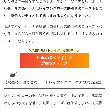
した娘との再会を果たせぬまま、やがてロウェナも病によって
死去。
その後ヘレナはレイブンクローの寮憑きのゴーストとな
り、灰色のレディとして親しまれるようになりました。
余談ですが、ヘレナを殺害し自殺した男爵もその後ゴーストに
なり、血みどろ男爵と言う名で親しまれるスリザリン憑きのゴ
ーストになります。
＼2週間無料トライアル実施中！／
huluの公式サイトで
詳細をチェック
【映画には出てこない！】レイブンクローの素敵な談話室
レイブンクローの寮には他の寮とは違う、上品で美しい談話室
があるのも大きな魅力。映画シリーズには登場しないので実際