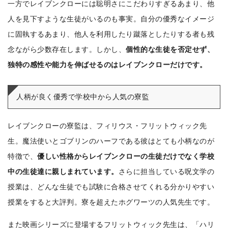
一方でレイブンクローには聡明さにこだわりすぎるあまり、他
人を見下すような生徒がいるのも事実。自分の優秀なイメージ
に固執するあまり、他人を利用したり蹴落としたりする者も残
念ながら少数存在します。しかし、
個性的な生徒を否定せず、
独特の感性や能力を伸ばせるのはレイブンクローだけです。
人柄が良く優秀で学校中から人気の寮監
レイブンクローの寮監は、フィリウス・フリットウィック先
生。魔法使いとゴブリンのハーフである彼はとても小柄なのが
特徴で、
優しい性格からレイブンクローの生徒だけでなく学校
中の生徒達に親しまれています。
さらに担当している呪文学の
授業は、どんな生徒でも試験に合格させてくれる分かりやすい
授業をすると大評判。寮を超えたホグワーツの人気先生です。
また映画シリーズに登場するフリットウィック先生は、「ハリ