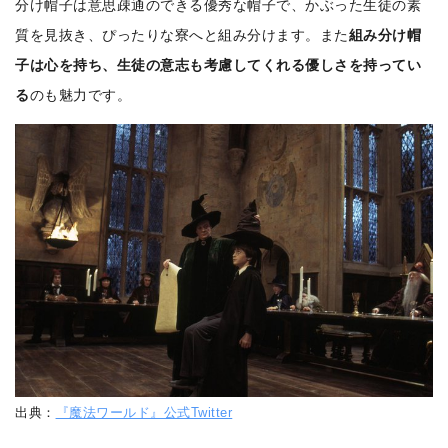
分け帽子は意思疎通のできる優秀な帽子で、かぶった生徒の素
質を見抜き、ぴったりな寮へと組み分けます。また
組み分け帽
子は心を持ち、生徒の意志も考慮してくれる優しさを持ってい
る
のも魅力です。
出典：
『魔法ワールド』公式Twitter