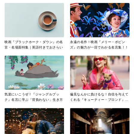
映画『ブラックホーク・ダウン』の名
永遠の名作！映画『メリー・ポピン
言・名場面特集｜英語付きでおさらい
ズ』の魅力が一目でわかる名言集！！
気楽にいこうぜ ! 『ジャングルブッ
偏見なんかに負けるな！自信を与えて
ク』名言に学ぶ「背負わない」生き方
くれる『キューティー・ブロンド』の
名言20選！