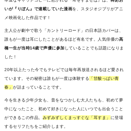
率直なキャッチコピーに惹かれる『耳をすませば』は、
柊あお
いが『りぼん』で連載していた漫画
を、スタジオジブリがアニ
メ映画化した作品です！
主人公が劇中で歌う「カントリーロード」の日本語カバーは、
誰もが一度は耳にしたことがあるほど有名です。人気俳優の
高
橋一生が当時14歳で声優に参加
していることでも話題になりま
した！
20年以上たった今でもテレビでは毎年再放送されるほど愛され
ています。その秘密は誰もが一度は体験する
「甘酸っぱい青
春」
が詰まっていることです。
今を生きる少年少女も、昔をなつかしむ大人たちも、初めて夢
中になったこと、初めて好きになった人にいつでも出会うこと
ができるこの作品。
みずみずしくまっすぐな「耳すま」
に登場
するセリフたちをご紹介します。