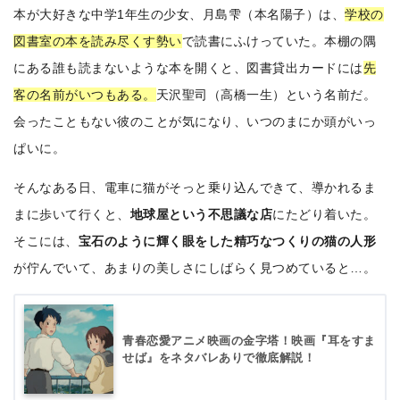
本が大好きな中学1年生の少女、月島雫（本名陽子）は、
学校の
図書室の本を読み尽くす勢い
で読書にふけっていた。
本棚の隅
にある誰も読まないような本を開くと、図書貸出カードには
先
客の名前がいつもある。
天沢聖司（高橋一生）という名前だ。
会ったこともない彼のことが気になり、いつのまにか頭がいっ
ぱいに。
そんなある日、電車に猫がそっと乗り込んできて、導かれるま
まに歩いて行くと、
地球屋という不思議な店
にたどり着いた。
そこには、
宝石のように輝く眼をした精巧なつくりの猫の人形
が佇んでいて、あまりの美しさにしばらく見つめていると…。
青春恋愛アニメ映画の金字塔！映画『耳をすま
せば』をネタバレありで徹底解説！