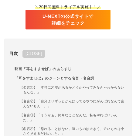
＼30日間無料トライアル実施中！／
U-NEXTの公式サイトで
詳細をチェック
目次
[
CLOSE
]
映画『耳をすませば』のあらすじ
『耳をすませば』のジーンとする名言・名台詞
【名言①】「本当に才能があるかどうかやってみなきゃわからない
もんな。」
【名言②】「自分よりずっとがんばってるやつにがんばれなんて言
えないもん…。」
【名言③】「そうかぁ、簡単なことなんだ。私もやればいいん
だ。」
【名言④】「恐れることはない。遠いものは大きく、近いものは小
さく見えるだけのこと。」