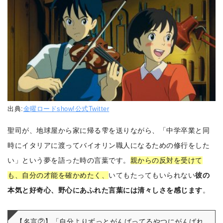
出典:
金曜ロードshow!公式Twitter
聖司が、地球屋から家に帰る雫を送りながら、「中学卒業と同
時にイタリアに渡ってバイオリン職人になるための修行をした
い」という夢を語った時の言葉です。
親からの反対を受けて
も、自分の才能を確かめたく、
いてもたってもいられない
彼の
本気と好奇心、野心にあふれた言葉には清々しさを感じます
。
【名言②】「自分よりずっとがんばってるやつにがんばれ