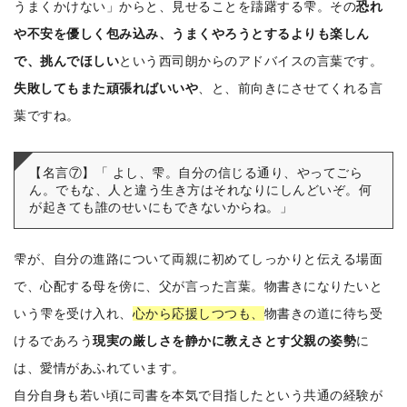
うまくかけない」からと、見せることを躊躇する雫。その
恐れ
や不安を優しく包み込み、うまくやろうとするよりも楽しん
で、挑んでほしい
という西司朗からのアドバイスの言葉です。
失敗してもまた頑張ればいいや
、と、前向きにさせてくれる言
葉ですね。
【名言⑦】「
よし、雫。自分の信じる通り、やってごら
ん。でもな、人と違う生き方はそれなりにしんどいぞ。何
が起きても誰のせいにもできないからね。」
雫が、自分の進路について両親に初めてしっかりと伝える場面
で、心配する母を傍に、父が言った言葉。物書きになりたいと
いう雫を受け入れ、
心から応援しつつも、
物書きの道に待ち受
けるであろう
現実の厳しさを静かに教えさとす父親の姿勢
に
は、愛情があふれています。
自分自身も若い頃に司書を本気で目指したという共通の経験が