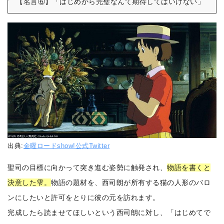
【名言⑥】「はじめから完璧なんて期待してはいけない」
出典:
金曜ロードshow!公式Twitter
聖司の目標に向かって突き進む姿勢に触発され、
物語を書くと
決意した雫。
物語の題材を、西司朗が所有する猫の人形のバロ
ンにしたいと許可をとりに彼の元を訪れます。
完成したら読ませてほしいという西司朗に対し、「はじめてで