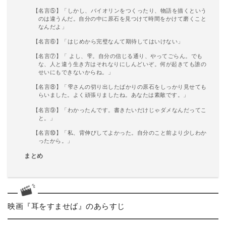
【名言⑤】「しかし、バイオリンをつくったり、物語を描くという
のは違うんだ。自分の中に原石を見つけて時間をかけて磨くこと
なんだよ」
【名言⑥】「はじめから完璧なんて期待してはいけない」
【名言⑦】「 よし、雫。自分の信じる通り、やってごらん。でも
な、人と違う生き方はそれなりにしんどいぞ。何が起きても誰の
せいにもできないからね。」
【名言⑧】「雫さんの切り出したばかりの原石をしっかり見せても
らいました。よく頑張りましたね。あなたは素敵です。」
【名言⑨】「わかったんです。書きたいだけじゃダメなんだってこ
と。」
【名言⑩】「私、背伸びしてよかった。自分のこと前より少しわか
ったから。」
まとめ
映画『耳をすませば』のあらすじ