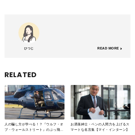
READ MORE
ひつじ
RELATED
人の騙し方が学べる！？『ウルフ・オ
お洒落紳士・ベンの人間力を上げるス
ブ・ウォールストリート』のぶっ飛ん
マートな名言集【マイ・インターン】
だ名言特集！