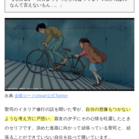
なんて言えないもん…。」
出典:
金曜ロードshow!公式Twitter
聖司のイタリア修行の話を聞いた雫が、
自分の想像もつかない
ような考え方に戸惑い、
親友の夕子にその心情を吐露したとき
のセリフです。決めた進路に向かって頑張っている聖司と、頑
張ることができていない自分を比べて嘆いています。