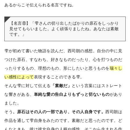
あるからこそ伝えられる名言ですね。
【名言⑧】「雫さんの切り出したばかりの原石をしっかり
見せてもらいました。よく頑張りましたね。あなたは素敵
です。」
雫が初めて書いた物語を読んだ、西司朗の感想。自分の中に見
つけた原石、すなわち、好きなものだったり、心を打つものだ
ったりするもの、理想のもの、形にしたいと思うものを
瑞々し
い感性によって
表現することのできる雫。
そんな雫に対して伝える
「素敵だ」
という言葉にはストレート
な響きがある、
単純な愛の告白よりもずっと切ないもの
があり
ました。
そう
、原石はその人の一部であり、その人自身です。
西司朗は
作品を通して雫自身をみたのです。素敵だと思ったのです。ど
んなときも、彼は彼女自身の人柄や感性、そこから生まれる作