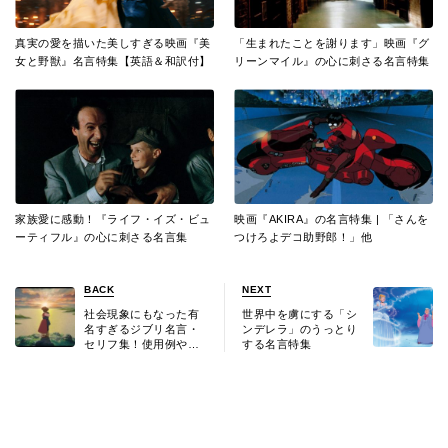
真実の愛を描いた美しすぎる映画『美
「生まれたことを謝ります」映画『グ
女と野獣』名言特集【英語＆和訳付】
リーンマイル』の心に刺さる名言特集
家族愛に感動！『ライフ・イズ・ビュ
映画『AKIRA』の名言特集 | 「さんを
ーティフル』の心に刺さる名言集
つけろよデコ助野郎！」他
BACK
NEXT
社会現象にもなった有
世界中を虜にする「シ
名すぎるジブリ名言・
ンデレラ」のうっとり
セリフ集！使用例や小
する名言特集
ネタも紹介