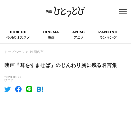
本サイトにはPRを含みます。なお、掲載されている広告の概要や評価等は事実に反し
て優遇されることはありません。
PICK UP
CINEMA
ANIME
RANKING
今月のオススメ
映画
アニメ
ランキング
トップページ
映画名言
映画『耳をすませば』のじんわり胸に残る名言集
2023.03.29
ひつじ